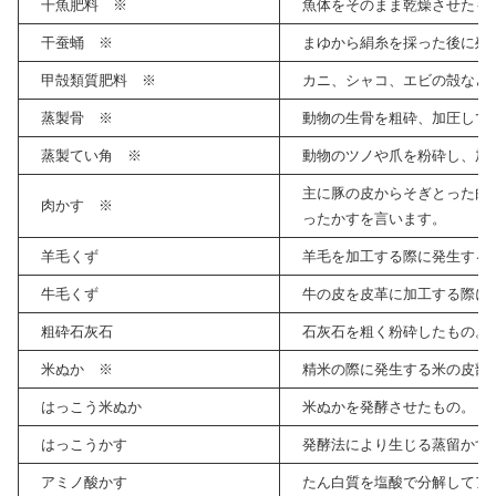
干魚肥料 ※
魚体をそのまま乾燥させたも
干蚕蛹 ※
まゆから絹糸を採った後に残
甲殻類質肥料 ※
カニ、シャコ、エビの殻など
X
蒸製骨 ※
動物の生骨を粗砕、加圧して
Facebook
蒸製てい角 ※
動物のツノや爪を粉砕し、加
主に豚の皮からそぎとった肉
肉かす ※
はてブ
ったかすを言います。
羊毛くず
羊毛を加工する際に発生する
LINE
牛毛くず
牛の皮を皮革に加工する際に
LinkedIn
粗砕石灰石
石灰石を粗く粉砕したもの。
米ぬか ※
精米の際に発生する米の皮部
コピー
はっこう米ぬか
米ぬかを発酵させたもの。
はっこうかす
発酵法により生じる蒸留かす
アミノ酸かす
たん白質を塩酸で分解してア