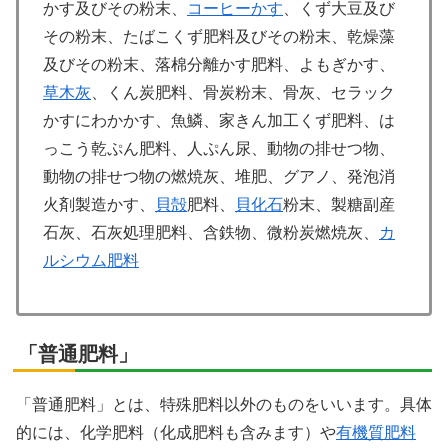
かす及びその粉末、
コーヒーかす
、くず大豆及び
その粉末、たばこくず肥料及びその粉末、乾燥藻
及びその粉末、落棉分離かす肥料、よもぎかす、
草木灰
、くん炭肥料、骨炭粉末、骨灰、セラック
かすにわかかす、魚鱗、家きん加工くず肥料、は
っこう乾ぷん肥料、人ぷん尿、動物の排せつ物、
動物の排せつ物の燃焼灰、堆肥、グアノ、発泡消
火剤製造かす、
貝殻
肥料、
貝化石
粉末、製糖副産
石灰、石灰処理肥料、含鉄物、微粉炭燃焼灰、
カ
ルシウム肥料
「普通肥料」
「普通肥料」とは、特殊肥料以外のものをいいます。具体
的には、化学肥料（化成肥料も含みます）や
有機質肥料