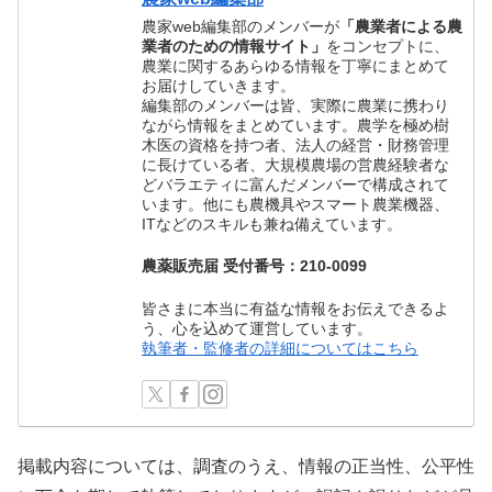
農家web編集部のメンバーが
「農業者による農
業者のための情報サイト」
をコンセプトに、
農業に関するあらゆる情報を丁寧にまとめて
お届けしていきます。
編集部のメンバーは皆、実際に農業に携わり
ながら情報をまとめています。農学を極め樹
木医の資格を持つ者、法人の経営・財務管理
に長けている者、大規模農場の営農経験者な
どバラエティに富んだメンバーで構成されて
います。他にも農機具やスマート農業機器、
ITなどのスキルも兼ね備えています。
農薬販売届 受付番号：210-0099
皆さまに本当に有益な情報をお伝えできるよ
う、心を込めて運営しています。
執筆者・監修者の詳細についてはこちら
掲載内容については、調査のうえ、情報の正当性、公平性