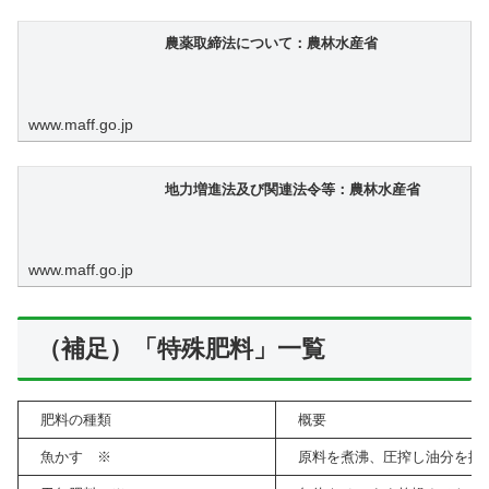
農薬取締法について：農林水産省
www.maff.go.jp
地力増進法及び関連法令等：農林水産省
www.maff.go.jp
（補足）「特殊肥料」一覧
肥料の種類
概要
魚かす ※
原料を煮沸、圧搾し油分を採