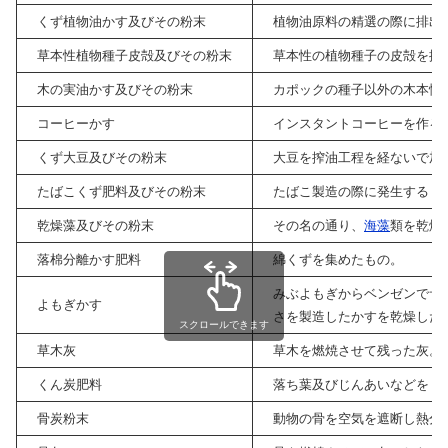
くず植物油かす及びその粉末
植物油原料の精選の際に排出
草本性植物種子皮殻及びその粉末
草本性の植物種子の皮殻を搾
木の実油かす及びその粉末
カポックの種子以外の木本性
コーヒーかす
インスタントコーヒーを作る
くず大豆及びその粉末
大豆を搾油工程を経ないで加
たばこくず肥料及びその粉末
たばこ製造の際に発生するく
乾燥藻及びその粉末
その名の通り、
海藻
類を乾燥
落棉分離かす肥料
綿くずを集めたもの。
みぶよもぎからベンゼンでサ
よもぎかす
さを製造したかすを乾燥した
スクロールできます
草木灰
草木を燃焼させて残った灰。
くん炭肥料
落ち葉及びじんあいなどをく
骨炭粉末
動物の骨を空気を遮断し熱分