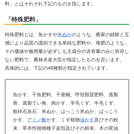
料」とはそれぞれ下記のものを指します。
「特殊肥料」
特殊肥料とは、魚かすや
米ぬか
のような、農家の経験と五
感により品質の識別できる単純な肥料や、堆肥のような、
その価値や施用量が必ずしも主成分の含有量のみに依存し
ない肥料で、農林水産大臣が指定したものを言います。
具体的には、下記の46種類が指定されています。
魚かす、干魚肥料、干蚕蛹、甲殻類質肥料、蒸製
骨、蒸製てい角、肉かす、羊毛くず、牛毛くず、
粗砕石灰石、米ぬか、はっこう米ぬか、はっこう
かす、
アミノ酸
かす、くず植物
油かす
及びその粉
末、草本性植物種子皮殻及びその粉末、木の実油