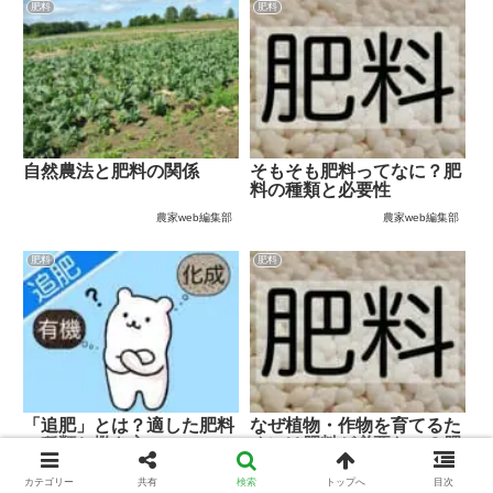
肥料
肥料
自然農法と肥料の関係
そもそも肥料ってなに？肥
料の種類と必要性
農家web編集部
農家web編集部
肥料
肥料
「追肥」とは？適した肥料
なぜ植物・作物を育てるた
の種類と撒き方
めには肥料が必要なの？肥
料の必要性
カテゴリー
共有
検索
トップへ
目次
農家web編集部
農家web編集部