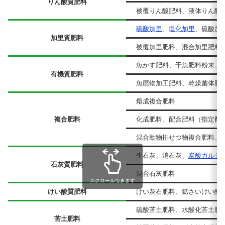
りん酸質肥料
被覆りん酸肥料、液体りん酸
硫酸加里
、
塩化加里
、硫酸加
加里質肥料
被覆加里肥料、混合加里肥料
魚かす肥料、干魚肥料粉末、
有機質肥料
魚廃物加工肥料、乾燥菌体肥
熔成複合肥料
複合肥料
化成肥料、配合肥料（指定配
混合動物排せつ物複合肥料、
生石灰、消石灰、
炭酸カルシ
石灰質肥料
混合石灰肥料
スクロールできます
けい酸質肥料
けい灰石肥料、鉱さいけい酸
硫酸苦土肥料、水酸化苦土肥
苦土肥料