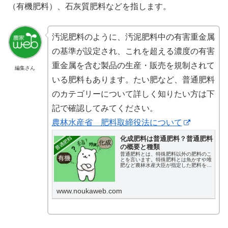
（有機肥料）、石灰質肥料などを指します。
汚泥肥料のように、汚泥肥料中の有害重金属
の基準が設定され、これを超える濃度の有害
重金属を含む製品の生産・販売を規制されて
編集さん
いる肥料もあります。たい肥など、普通肥料
のカテゴリーについて詳しく知りたい方は下
記で確認してみてください。
農林水産省 肥料取締役法について
化成肥料は普通肥料？普通肥料
の概要と種類
普通肥料とは、特殊肥料以外の肥料のこ
とを言います。特殊肥料とは魚かすや堆
肥など農林水産大臣が指定した肥料を指
しますが、それ以外の肥料はすべて普通
肥料となります。普通肥料に含まれる肥
料を正しく理解し、栽培に活かしましょ
う。
www.noukaweb.com