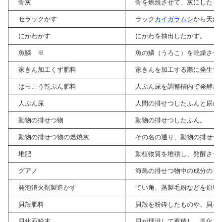
骨灰
骨を燃焼させて、灰にしたも
セラックかす
ラック
カイガラムシ
から天然
にかわかす
にかわを抽出したかす。
魚鱗 ※
魚の鱗（うろこ）を乾燥させ
家きん加工くず肥料
家きんを加工する際に発生す
はっこう乾ぷん肥料
人ぷん尿を調整槽内で発酵さ
人ぷん尿
人間の排せつしたふんと尿の
動物の排せつ物
動物の排せつしたふん。
動物の排せつ物の燃焼灰
その名の通り、動物の排せつ
堆肥
動植物質を堆積し、発酵させ
グアノ
海鳥の排せつ物中の成分のう
発泡消火剤製造かす
てい角、蒸製毛粉などを原料
貝殻肥料
貝殻を粉砕したものや、貝を
貝化石粉末
貝が埋没して蓄積し、風化し