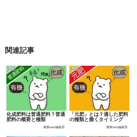
関連記事
肥料
肥料
化成肥料は普通肥料？普通
「元肥」とは？適した肥料
肥料の概要と種類
の種類と撒くタイミング
農家web編集部
農家web編集部