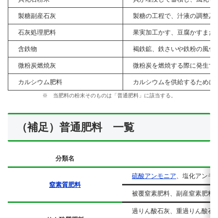
製糖副産石灰
製糖の工程で、汁液の調整及
石灰処理肥料
果実加工かす、豆腐かすまた
含鉄物
褐鉄鉱、鉄さいや鉄粉の風化
微粉炭燃焼灰
微粉炭を燃焼する際に発生す
カルシウム肥料
カルシウムを供給するために
※ 当肥料の粉末そのものは「普通肥料」に該当する。
（補足）普通肥料 一覧
分類名
硫酸アンモニア
、塩化アンモ
窒素質肥料
被覆窒素肥料、副産窒素肥料
過りん酸石灰、重過りん酸石