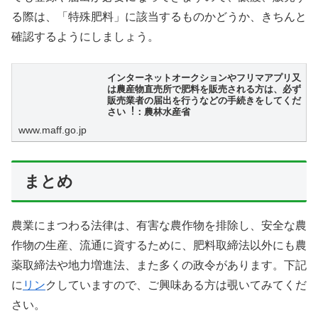
る際は、「特殊肥料」に該当するものかどうか、きちんと
確認するようにしましょう。
インターネットオークションやフリマアプリ又
は農産物直売所で肥料を販売される⽅は、必ず
販売業者の届出を⾏うなどの手続きをしてくだ
さい︕：農林水産省
www.maff.go.jp
まとめ
農業にまつわる法律は、有害な農作物を排除し、安全な農
作物の生産、流通に資するために、肥料取締法以外にも農
薬取締法や地力増進法、また多くの政令があります。下記
に
リン
クしていますので、ご興味ある方は覗いてみてくだ
さい。