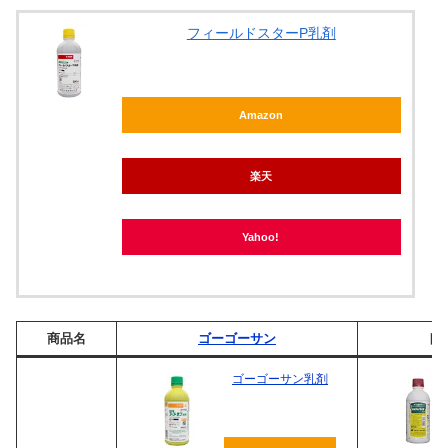
フィールドスターP乳剤
Amazon
楽天
Yahoo!
商品名
ゴーゴーサン
ト
ゴーゴーサン乳剤