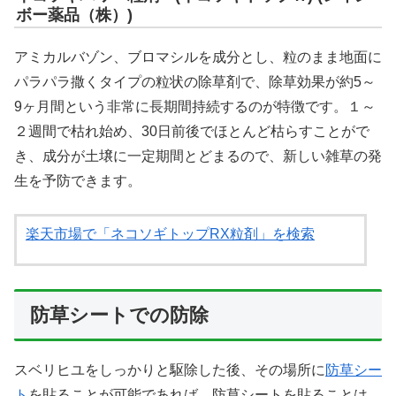
ボー薬品（株）)
アミカルバゾン、ブロマシルを成分とし、粒のまま地面に
パラパラ撒くタイプの粒状の除草剤で、除草効果が約5～
9ヶ月間という非常に長期間持続するのが特徴です。１～
２週間で枯れ始め、30日前後でほとんど枯らすことがで
き、成分が土壌に一定期間とどまるので、新しい雑草の発
生を予防できます。
楽天市場で「ネコソギトップRX粒剤」を検索
防草シートでの防除
スベリヒユをしっかりと駆除した後、その場所に
防草シー
ト
を貼ることが可能であれば、防草シートを貼ることは、