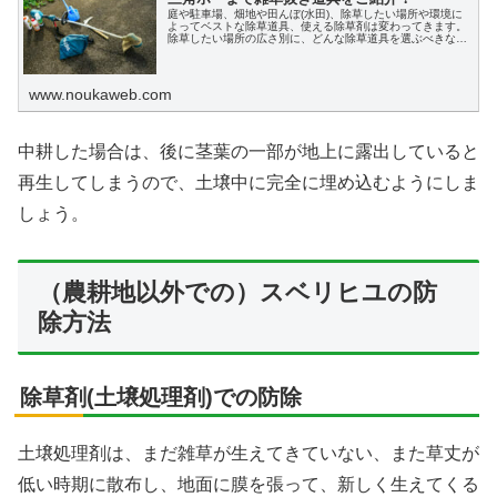
庭や駐車場、畑地や田んぼ(水田)、除草したい場所や環境に
よってベストな除草道具、使える除草剤は変わってきます。
除草したい場所の広さ別に、どんな除草道具を選ぶべきなの
か、ベストな除草道具の紹介をします。
www.noukaweb.com
中耕した場合は、後に茎葉の一部が地上に露出していると
再生してしまうので、土壌中に完全に埋め込むようにしま
しょう。
（農耕地以外での）スベリヒユの防
除方法
除草剤(土壌処理剤)での防除
土壌処理剤は、まだ雑草が生えてきていない、また草丈が
低い時期に散布し、地面に膜を張って、新しく生えてくる