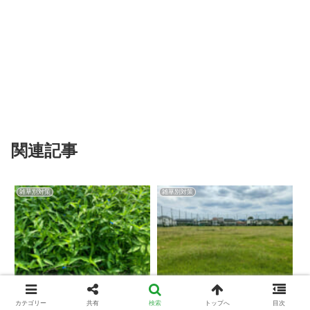
関連記事
雑草別対策
雑草別対策
ツユクサの除草・防除方法
芝生に生える厄介な芝生雑
カテゴリー
共有
検索
トップへ
目次
とおすすめ除草剤
草について、種類、生態か