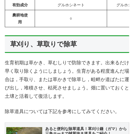
有効成分
グルホシネート
グルホシ
農耕地使
○
用
X
Facebook
草刈り、草取りで除草
はてブ
生育初期は草かき、草むしりで防除できます。出来るだけ
早く取り除くようにしましょう。生育がある程度進んだ場
LINE
合は，手取り、または草かきで除草し，畦畔か道ばたに運
び出し，堆積させ、枯死させましょう。畑に置いておくと
LinkedIn
土壌と活着して復活します。
コピー
除草道具については下記を参考にしてみてください。
あると便利な除草道具！草刈り鎌（ガマ）から
三角ホーまで雑草抜き道具をご紹介！