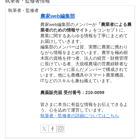
執筆者・監修者情報
執筆者・監修者
農家web編集部
農家web編集部のメンバーが
「農業者による農
業者のための情報サイト」
をコンセプトに、
農業に関するあらゆる情報を丁寧にまとめて
お届けしていきます。
編集部のメンバーは皆、実際に農業に携わり
ながら情報をまとめています。農学を極め樹
木医の資格を持つ者、法人の経営・財務管理
に長けている者、大規模農場の営農経験者な
どバラエティに富んだメンバーで構成されて
います。他にも農機具やスマート農業機器、
ITなどのスキルも兼ね備えています。
農薬販売届 受付番号：210-0099
皆さまに本当に有益な情報をお伝えできるよ
う、心を込めて運営しています。
執筆者・監修者の詳細についてはこちら