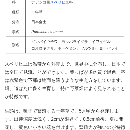
科
ナデシコ目
スベリヒユ
科
種類
一年草
分布
日本全土
学名
Portulaca oleracea
グンバイウチワ、ヨッパライグサ、イワイヅル
別名
コオロギグサ、
ホトケミン、ツルツル、ヨッパライ
スベリヒユは温帯から熱帯まで、世界中に分布し，日本で
は全国で見流ことができます。
葉っぱが多肉質で緑色、茎
は赤紫色で下部は地面を這うような生え方をしています。
畑、道ばたに多く生育し、特に野菜畑によく見られること
が特徴です。
生態は、種子で繁殖する一年草で、5月頃から発芽しま
す。出芽深度は浅く，2cmが限界で，0.5cm前後、夏に開
花し、黄色い小さい花を付けます。繁殖力が強いのが特徴