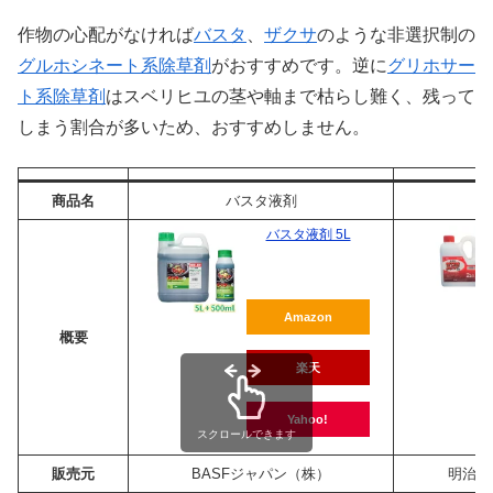
作物の心配がなければ
バスタ
、
ザクサ
のような非選択制の
グルホシネート系除草剤
がおすすめです。逆に
グリホサー
ト系除草剤
はスベリヒユの茎や軸まで枯らし難く、残って
しまう割合が多いため、おすすめしません。
商品名
バスタ液剤
バスタ液剤 5L
Amazon
概要
楽天
Yahoo!
スクロールできます
販売元
BASFジャパン（株）
明治製