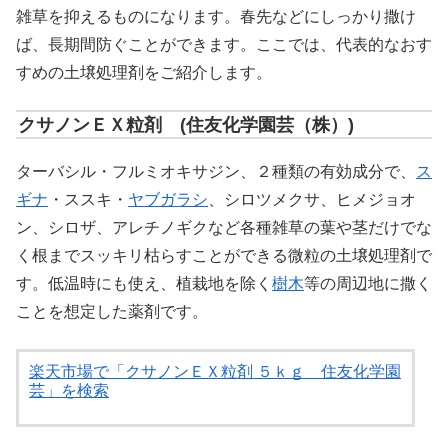
雑草を抑えるものになります。春先などにしっかり撒け
ば、長期間防ぐことができます。ここでは、代表的なおす
すめの土壌処理剤をご紹介します。
クサノンＥＸ粒剤 (住友化学園芸（株）)
ターバシル・フルミオキサジン、２種類の有効成分で、
ス
ギナ
・ススキ・
ヤブガラシ
、シロツメクサ、ヒメジョオ
ン、シロザ、アレチノギクなど各種雑草の葉や茎だけでな
く根までスッキリ枯らすことができる微粒の土壌処理剤で
す。低温時にも使え、植栽地を除く
樹木
等の周辺地に撒く
ことを想定した薬剤です。
楽天市場で「クサノンＥＸ粒剤 ５ｋｇ 住友化学園
芸」を検索