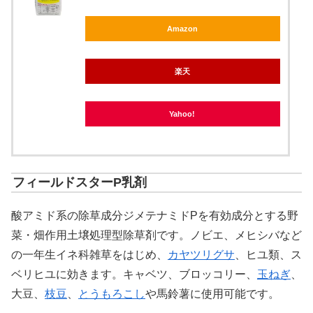
Amazon
楽天
Yahoo!
フィールドスターP乳剤
酸アミド系の除草成分ジメテナミドPを有効成分とする野
菜・畑作用土壌処理型除草剤です。ノビエ、メヒシバなど
の一年生イネ科雑草をはじめ、
カヤツリグサ
、ヒユ類、ス
ベリヒユに効きます。キャベツ、ブロッコリー、
玉ねぎ
、
大豆、
枝豆
、
とうもろこし
や馬鈴薯に使用可能です。