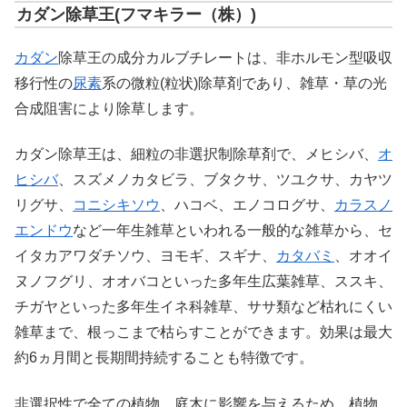
カダン除草王(フマキラー（株）)
カダン
除草王の成分カルブチレートは、非ホルモン型吸収
移行性の
尿素
系の微粒(粒状)除草剤であり、雑草・草の光
合成阻害により除草します。
カダン除草王は、細粒の非選択制除草剤で、メヒシバ、
オ
ヒシバ
、スズメノカタビラ、ブタクサ、ツユクサ、カヤツ
リグサ、
コニシキソウ
、ハコベ、エノコログサ、
カラスノ
エンドウ
など一年生雑草といわれる一般的な雑草から、セ
イタカアワダチソウ、ヨモギ、スギナ、
カタバミ
、オオイ
ヌノフグリ、オオバコといった多年生広葉雑草、ススキ、
チガヤといった多年生イネ科雑草、ササ類など枯れにくい
雑草まで、根っこまで枯らすことができます。効果は最大
約6ヵ月間と長期間持続することも特徴です。
非選択性で全ての植物、庭木に影響を与えるため、植物、