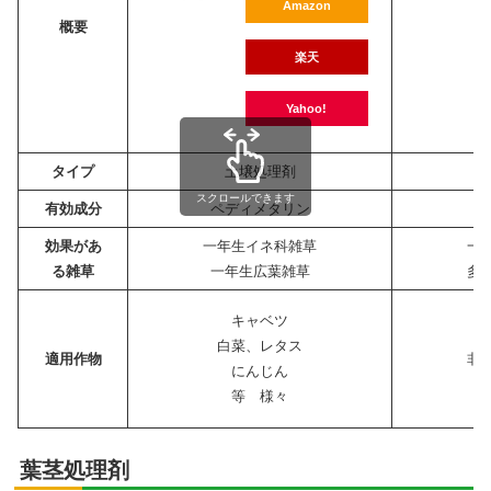
Amazon
概要
楽天
Yahoo!
タイプ
土壌処理剤
スクロールできます
有効成分
ペディメタリン
ト
効果があ
一年生イネ科雑草
一
る雑草
一年生広葉雑草
多
キャベツ
白菜、レタス
適用作物
非
にんじん
等 様々
葉茎処理剤