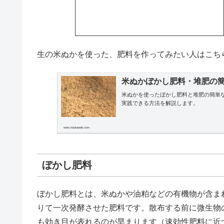
生の米ぬかを使った、肥料を作ってみたい人はこち
米ぬかぼかし肥料・堆肥の
米ぬかを使ったぼかし肥料と堆肥の簡単
実践できる方法を解説します。
www.noukaweb.com
ぼかし肥料
ぼかし肥料とは、米ぬかや油粕などの有機物が含ま
りて一次発酵させた肥料です。散布する前に微生物
も効き目が表れるのが早まります（速効性肥料に近