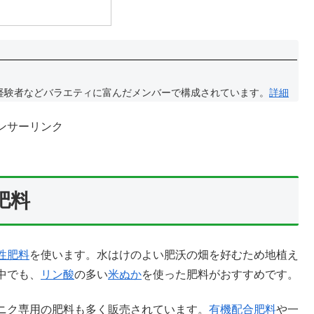
経験者などバラエティに富んだメンバーで構成されています。
詳細
ンサーリンク
肥料
性肥料
を使います。水はけのよい肥沃の畑を好むため地植え
中でも、
リン酸
の多い
米ぬか
を使った肥料がおすすめです。
ニク専用の肥料も多く販売されています。
有機配合肥料
や一