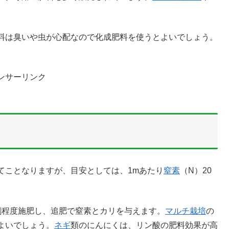
料は臭いや虫が心配なので化成肥料を使うとよいでしょう。
ンサーリンク
てことなりますが、目安としては、1mあたり
窒素
（N）20
割程度施肥し、追肥で窒素とカリを与えます。
マルチ栽培
の
よいでしょう。
ネギ
類のにんにくは、リン酸の肥料効果が高