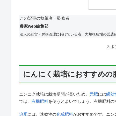
この記事の執筆者・監修者
農家web編集部
法人の経営・財務管理に長けている者、大規模農場の営農
スポ
にんにく栽培におすすめの
ニンニク栽培は栽培期間が長いため、
元肥
には
緩効
では、
有機肥料
を使うとよいでしょう。有機肥料の
追肥
には、速効性の
化成肥料
がおすすめです。ニン