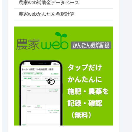
農家web補助金データベース
農家webかんたん希釈計算