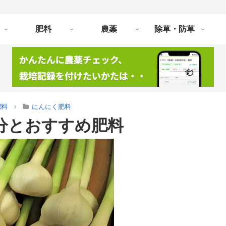
肥料
農薬
除草・防草
肥料
にんにく肥料
分とおすすめ肥料