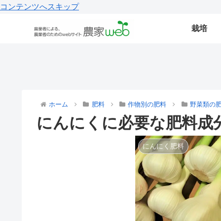
コンテンツへスキップ
栽培
ホーム
肥料
作物別の肥料
野菜類の
にんにくに必要な肥料成
にんにく肥料