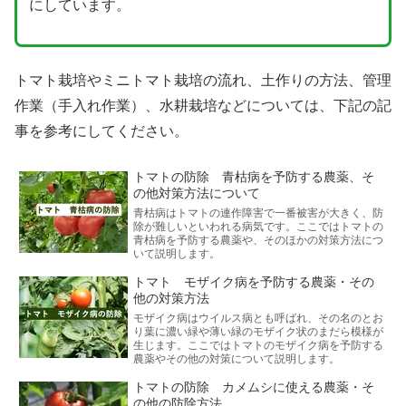
にしています。
トマト栽培やミニトマト栽培の流れ、土作りの方法、管理
作業（手入れ作業）、水耕栽培などについては、下記の記
事を参考にしてください。
トマトの防除 青枯病を予防する農薬、そ
の他対策方法について
青枯病はトマトの連作障害で一番被害が大きく、防
除が難しいといわれる病気です。ここではトマトの
青枯病を予防する農薬や、そのほかの対策方法につ
いて説明します。
トマト モザイク病を予防する農薬・その
他の対策方法
モザイク病はウイルス病とも呼ばれ、その名のとお
り葉に濃い緑や薄い緑のモザイク状のまだら模様が
生じます。ここではトマトのモザイク病を予防する
農薬やその他の対策について説明します。
トマトの防除 カメムシに使える農薬・そ
の他の防除方法