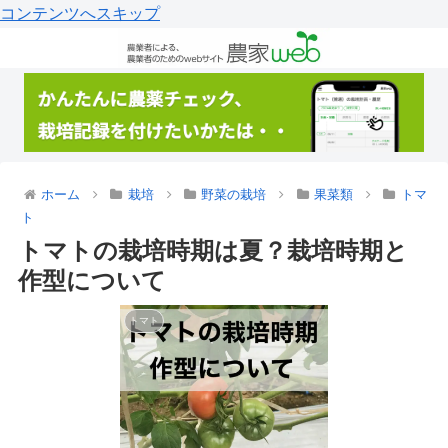
コンテンツへスキップ
ホーム
栽培
野菜の栽培
果菜類
トマ
ト
トマトの栽培時期は夏？栽培時期と
作型について
トマト