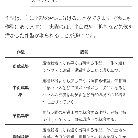
作型は、主に下記の4つに分けることができます（他にも
作型はあります）。実際には、半促成や半抑制など気候を
活かした作型が取られることが多いです。
作型
説明
露地栽培よりも早く出荷する作型。一作を通じ
促成栽培
てハウスで加温・保温することで成り立つ。
露地栽培よりも少し早く出荷する作型。生育前
半促成栽
半をハウスなどで加温・保温し、後半になると
培
ハウスの被覆を剥がすなど自然環境下の栽培条
件に近づけていく。
育苗期間のみ温床内で栽培する作型。定植（植
早熟栽培
え付け）からは、自然環境下で栽培する。
露地栽培よりも遅く出荷する作型。その土地や
抑制栽培
地域の冷涼な気候、電照などの栽培技術を生か