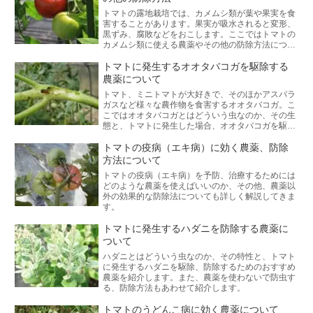
トマトの露地栽培では、カメムシ類が葉や果実を食
害することがあります。果実が吸水されると変形、
黒ずみ、腐敗などをおこします。ここではトマトの
カメムシ類に使える農薬やその他の防除方法につい
て説明します。
トマトに発生するオオタバコガを駆除する
農薬について
トマト、ミニトマトが大好きで、そのほかアスパラ
ガスなど様々な農作物を食害するオオタバコガ。こ
こではオオタバコガとはどういう虫なのか、その生
態と、トマトに発生した場合、オオタバコガを駆
除、防除するための農薬は何がおすすめか、またそ
の他の効果的な方法、対策についても解説します。
トマトの疫病（エキ病）に効く農薬、防除
方法について
トマトの疫病（エキ病）を予防、治療するためには
どのような農薬を使えばいいのか、その他、農薬以
外の効果的な防除法についても詳しく解説してきま
す。
トマトに発生するハダニを防除する農薬に
ついて
ハダニとはどういう虫なのか、その特性と、トマト
に発生するハダニを駆除、防除するためのおすすめ
農薬を紹介します。また、農薬を使わないで防虫す
る、防除方法もあわせて紹介します。
トマトのうどんこ病に効く農薬について