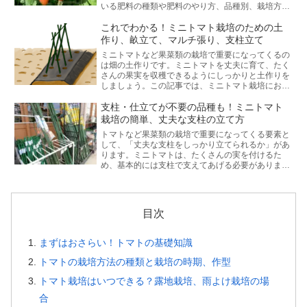
いる肥料の種類や肥料のやり方、品種別、栽培方法
別の肥料の違いなどをわかりやすく説明します。
これでわかる！ミニトマト栽培のための土
作り、畝立て、マルチ張り、支柱立て
ミニトマトなど果菜類の栽培で重要になってくるの
は畑の土作りです。ミニトマトを丈夫に育て、たく
さんの果実を収穫できるようにしっかりと土作りを
しましょう。この記事では、ミニトマト栽培におけ
る土作りからマルチ張り、畝立て、支柱立てまでの
流れを紹介します。
支柱・仕立てが不要の品種も！ミニトマト
栽培の簡単、丈夫な支柱の立て方
トマトなど果菜類の栽培で重要になってくる要素と
して、「丈夫な支柱をしっかり立てられるか」があ
ります。ミニトマトは、たくさんの実を付けるた
め、基本的には支柱で支えてあげる必要があります
が、支柱での誘引が不要な品種もあります。この記
事では、簡単で丈夫な支柱の立て方と支柱が不要な
品種について解説します。
目次
まずはおさらい！トマトの基礎知識
トマトの栽培方法の種類と栽培の時期、作型
トマト栽培はいつできる？露地栽培、雨よけ栽培の場
合