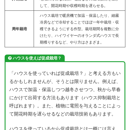
して、開花時期や収穫時期を遅らせる。
ハウス栽培で暖房機で加温・保温したり、細霧
冷房などで冷却することでほぼ一年中栽培・収
周年栽培
穫できるようにする作型。栽培期間を複数に分
けたり、ハイワイヤーのオランダ式ハウスで長
期穫りするなど、やり方はさまざま。
ハウスを使えば促成栽培？
「ハウスを使っていれば促成栽培？」と考える方もい
るかもしれませんが、そうとは限りません。例えば、
ハウスで加温・保温しつつ越冬させつつ、秋から早春
にかけて出荷する方法もあります（ハウス抑制栽培と
呼ばれます）。また、植物に電照を与えることによっ
て開花時期を遅らせるなどの栽培技術もあります。
ハウスを使っているから促成栽培とは一概には言え