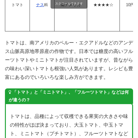
スクロールできます
トマト
ナス
科
南アメリカ
★★★★☆
10円
トマトは、南アメリカのペルー・エクアドルなどのアンデ
ス山脈高原地帯原産の作物です。日本では糖度の高いフル
ーツトマトやミニトマトが注目されていますが、昔ながら
の味わい深いトマトも根強い人気があります。レシピも豊
富にあるのでいろいろな楽しみ方ができます。
「トマト」と「ミニトマト」、「フルーツトマト」などは何
が違うの？
トマトは、品種によって収穫できる果実の大きさや味
の特性がほぼ決まっており、大玉トマト、中玉トマ
ト、ミニトマト（プチトマト）、フルーツトマトなど