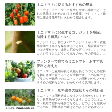
ミニトマトに使えるおすすめの農薬
ここでは、ミニトマトに発生しやすい病害虫と、そ
れを防除するためのおすすめ農薬、そしてトマト栽
培に使える除草剤もあわせて紹介します。
ミニトマトに発生するコナジラミを駆除、
防除する農薬について
コナジラミは、特にタバココナジラミがトマト黄化
葉巻病ウイルスを媒介することから、施設農家の中
では大変有名な、非常に厄介な害虫です。ここでは
コナジラミとはどういう虫なのか、その特性と、ミ
ニトマト栽培で発生するコナジラミを駆除、防除す
るための農薬について解説します。
プランターで育てるミニトマト おすすめ
肥料と与え方
ミニトマトは花期が長く収穫も長くつづくため肥料
を切らさずに育てることが大切です。この記事では
プランター栽培でのミニトマトの肥料のやり方やお
すすめの肥料などを、わかりやすく説明します。
ミニトマト 肥料過多の症状とその対処法
ミニトマトは肥料過多になるとつるボケをおこした
り、異常果ができやすくなります。ここではミニト
マト栽培で肥料が過多になると、どのような症状が
でるのか、肥料過多の時はどのように対処するべき
かわかりやすく説明します。