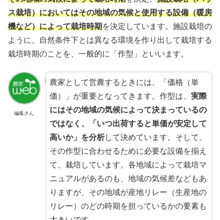
ス栽培）においてはその地域の気候と使用する設備（暖房
機など）によって栽培時期
を決定しています。施設栽培の
ように、自然条件下とは異なる環境を作り出して栽培する
X
栽培時期のことを、一般的に「作型」といいます。
Facebook
農家として営農するときには、「価格（単
はてブ
価）」が重要となってきます。作型は、
実際
にはその地域の気候によって決まっているの
編集さん
LINE
ではなく、「いつ出荷すると単価が安定して
高いか」を分析
して決めています。そして、
LinkedIn
その作型に合わせるために必要な設備を揃え
て、栽培しています。各地域によって栽培マ
コピー
ニュアルがあるのも、地域の気候差などもあ
りますが、その地域が産地リレー（生産地の
リレー）のどの時期を担っているかの要素も
大きいです。