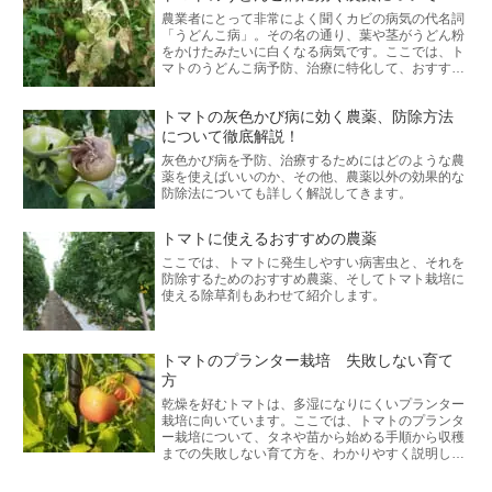
農業者にとって非常によく聞くカビの病気の代名詞
「うどんこ病」。その名の通り、葉や茎がうどん粉
をかけたみたいに白くなる病気です。ここでは、ト
マトのうどんこ病予防、治療に特化して、おすすめ
の農薬、またその他の効果的な防除方法を解説しま
す。
トマトの灰色かび病に効く農薬、防除方法
について徹底解説！
灰色かび病を予防、治療するためにはどのような農
薬を使えばいいのか、その他、農薬以外の効果的な
防除法についても詳しく解説してきます。
トマトに使えるおすすめの農薬
ここでは、トマトに発生しやすい病害虫と、それを
防除するためのおすすめ農薬、そしてトマト栽培に
使える除草剤もあわせて紹介します。
トマトのプランター栽培 失敗しない育て
方
乾燥を好むトマトは、多湿になりにくいプランター
栽培に向いています。ここでは、トマトのプランタ
ー栽培について、タネや苗から始める手順から収穫
までの失敗しない育て方を、わかりやすく説明しま
す。