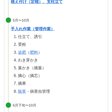
植え付け（定植）、支柱立て
5月〜10月
手入れ作業（管理作業）
仕立て、誘引
受粉
追肥
（
肥料
）
わき芽かき
葉かき（摘葉）
摘心（摘芯）
摘果
除草
・病害虫管理
6月下旬〜10月