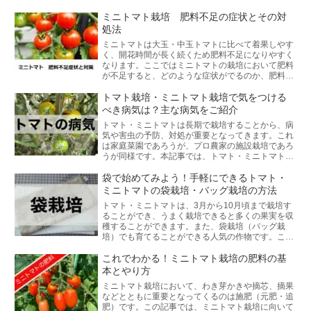
ミニトマト栽培 肥料不足の症状とその対
処法
ミニトマトは大玉・中玉トマトに比べて着果しやす
く、開花時間が長く続くため肥料不足になりやすく
なります。ここではミニトマトの栽培において肥料
が不足すると、どのような症状がでるのか、肥料不
足の時はどのように対処するべきかわかりやすく説
明します。
トマト栽培・ミニトマト栽培で気をつける
べき病気は？主な病気をご紹介
トマト・ミニトマトは長期で栽培することから、病
気や害虫の予防、対処が重要となってきます。これ
は家庭菜園であろうが、プロ農家の施設栽培であろ
うが同様です。本記事では、トマト・ミニトマトの
基礎知識とともに、トマト・ミニトマトの主な病
気、害虫についてご紹介します。
袋で始めてみよう！手軽にできるトマト・
ミニトマトの袋栽培・バッグ栽培の方法
トマト・ミニトマトは、3月から10月頃まで栽培す
ることができ、うまく栽培できると多くの果実を収
穫することができます。また、袋栽培（バッグ栽
培）でも育てることができる人気の作物です。この
記事では、トマト・ミニトマトの基礎知識や袋栽
培・バッグ栽培の方法、ポイントなどについて解説
これでわかる！ミニトマト栽培の肥料の基
します。
本とやり方
ミニトマト栽培において、わき芽かきや摘芯、摘果
などとともに重要となってくるのは施肥（元肥・追
肥）です。この記事では、ミニトマト栽培に向いて