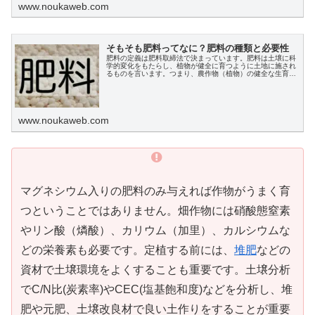
www.noukaweb.com
そもそも肥料ってなに？肥料の種類と必要性
肥料の定義は肥料取締法で決まっています。肥料は土壌に科
学的変化をもたらし、植物が健全に育つように土地に施され
るものを言います。つまり、農作物（植物）の健全な生育に
欠かせない栄養を与えるものです。肥料の分類を正しく理解
し、必要な肥料を選ぶ力をつけ、栽培に活かしましょう。
www.noukaweb.com
マグネシウム入りの肥料のみ与えれば作物がうまく育
つということではありません。畑作物には硝酸態窒素
やリン酸（燐酸）、カリウム（加里）、カルシウムな
どの栄養素も必要です。定植する前には、
堆肥
などの
資材で土壌環境をよくすることも重要です。土壌分析
でC/N比(炭素率)やCEC(塩基飽和度)などを分析し、堆
肥や元肥、土壌改良材で良い土作りをすることが重要