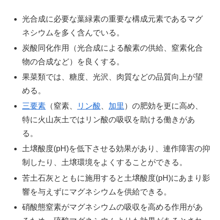
光合成に必要な葉緑素の重要な構成元素であるマグ
ネシウムを多く含んでいる。
炭酸同化作用（光合成による酸素の供給、窒素化合
物の合成など）を良くする。
果菜類では、糖度、光沢、肉質などの品質向上が望
める。
三要素
（窒素、
リン酸
、
加里
）の肥効を更に高め、
特に火山灰土ではリン酸の吸収を助ける働きがあ
る。
土壌酸度(pH)を低下させる効果があり、連作障害の抑
制したり、土壌環境をよくすることができる。
苦土石灰とともに施用すると土壌酸度(pH)にあまり影
響を与えずにマグネシウムを供給できる。
硝酸態窒素がマグネシウムの吸収を高める作用があ