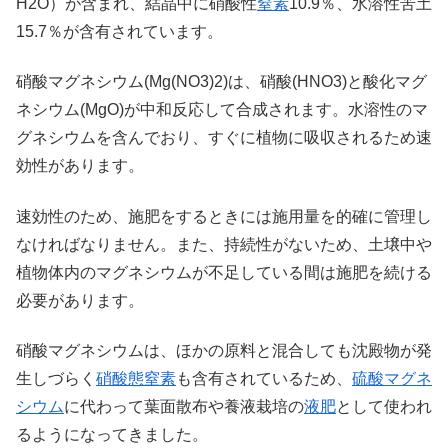
H2O）が含まれ、結晶中に硝酸性
窒素
10.9％、水溶性苦土
15.7％が含有されています。
硝酸マグネシウム(Mg(NO3)2)は、硝酸(HNO3)と酸化マグ
ネシウム(MgO)が中和反応して合成されます。水溶性のマ
グネシウムを含んでおり、すぐに植物に吸収されるため速
効性があります。
速効性のため、施肥をするときには施用量を的確に管理し
なければなりません。また、持続性がないため、土壌中や
植物体内のマグネシウムが不足している間は施肥を続ける
必要があります。
硝酸マグネシウムは、ほかの原料と混合しても沈殿物が発
生しづらく
硝酸態窒素
も含有されているため、
硫酸マグネ
シウム
に代わって葉面散布や養液栽培の
液肥
として使われ
るようになってきました。