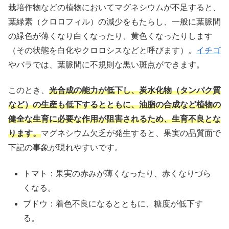
栽培作物などの植物においてマグネシウムが不足すると、
葉緑素（クロロフィル）の減少をもたらし、一般に葉脈間
の緑色が薄くなり白くなったり、黄色くなったりします
（その状態を白化やクロロシスなどと呼びます）。
イチゴ
やバラでは、葉脈間に不規則な黒い斑点ができます。
このとき、
光合成の能力が低下し、炭水化物（タンパク質
など）の生産も低下するとともに、油脂の合成など植物の
健全な生育に必要な作用が阻害されるため、生育不良とな
ります。
マグネシウム欠乏が発生すると、果実の品質面で
下記の事象が現れやすいです。
トマト：果実の赤みが薄くなったり、赤くなりづら
くなる。
ブドウ：着色不良になるとともに、糖度が低下す
る。