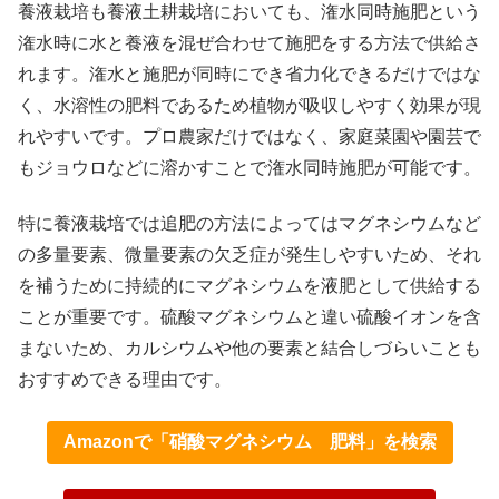
養液栽培も養液土耕栽培においても、潅水同時施肥という
潅水時に水と養液を混ぜ合わせて施肥をする方法で供給さ
れます。潅水と施肥が同時にでき省力化できるだけではな
X
く、水溶性の肥料であるため植物が吸収しやすく効果が現
れやすいです。プロ農家だけではなく、家庭菜園や園芸で
Facebook
もジョウロなどに溶かすことで潅水同時施肥が可能です。
はてブ
特に養液栽培では追肥の方法によってはマグネシウムなど
の多量要素、微量要素の欠乏症が発生しやすいため、それ
LINE
を補うために持続的にマグネシウムを液肥として供給する
ことが重要です。硫酸マグネシウムと違い硫酸イオンを含
LinkedIn
まないため、カルシウムや他の要素と結合しづらいことも
おすすめできる理由です。
コピー
Amazonで「硝酸マグネシウム 肥料」を検索