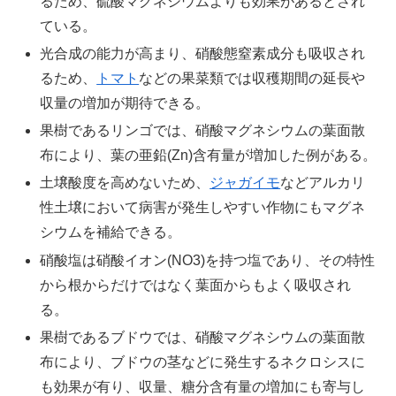
るため、硫酸マグネシウムよりも効果があるとされ
ている。
光合成の能力が高まり、硝酸態窒素成分も吸収され
るため、
トマト
などの果菜類では収穫期間の延長や
収量の増加が期待できる。
果樹であるリンゴでは、硝酸マグネシウムの葉面散
布により、葉の亜鉛(Zn)含有量が増加した例がある。
土壌酸度を高めないため、
ジャガイモ
などアルカリ
性土壌において病害が発生しやすい作物にもマグネ
シウムを補給できる。
硝酸塩は硝酸イオン(NO3)を持つ塩であり、その特性
から根からだけではなく葉面からもよく吸収され
る。
果樹であるブドウでは、硝酸マグネシウムの葉面散
布により、ブドウの茎などに発生するネクロシスに
も効果が有り、収量、糖分含有量の増加にも寄与し