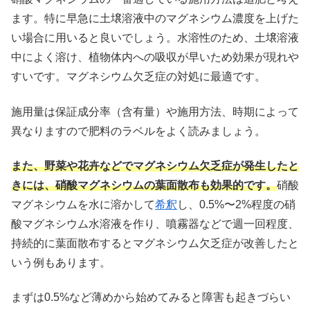
ます。特に早急に土壌溶液中のマグネシウム濃度を上げた
い場合に用いると良いでしょう。水溶性のため、土壌溶液
中によく溶け、植物体内への吸収が早いため効果が現れや
すいです。マグネシウム欠乏症の対処に最適です。
施用量は保証成分率（含有量）や施用方法、時期によって
異なりますので肥料のラベルをよく読みましょう。
また、野菜や花卉などでマグネシウム欠乏症が発生したと
きには、硝酸マグネシウムの葉面散布も効果的です。
硝酸
マグネシウムを水に溶かして
希釈
し、0.5%〜2%程度の硝
酸マグネシウム水溶液を作り、噴霧器などで週一回程度、
持続的に葉面散布するとマグネシウム欠乏症が改善したと
いう例もあります。
まずは0.5%など薄めから始めてみると障害も起きづらい