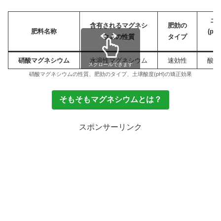
土
含有されるマグネシ
肥効の
肥料名称
(pH
ウムの性質
タイプ
硝酸マグネシウム
水溶性マグネシウム
速効性
酸性
スクロールできます
硝酸マグネシウムの性質、肥効のタイプ、土壌酸度(pH)の矯正効果
そもそもマグネシウムとは？
スポンサーリンク