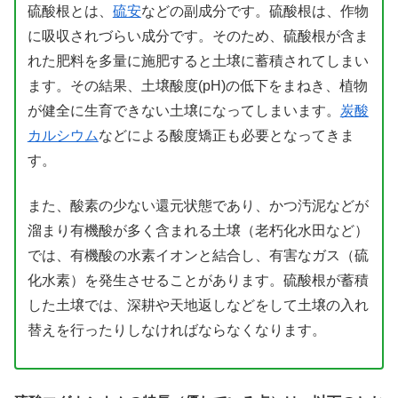
硫酸根とは、
硫安
などの副成分です。硫酸根は、作物
に吸収されづらい成分です。そのため、硫酸根が含ま
れた肥料を多量に施肥すると土壌に蓄積されてしまい
ます。その結果、土壌酸度(pH)の低下をまねき、植物
が健全に生育できない土壌になってしまいます。
炭酸
カルシウム
などによる酸度矯正も必要となってきま
す。
また、酸素の少ない還元状態であり、かつ汚泥などが
溜まり有機酸が多く含まれる土壌（老朽化水田など）
では、有機酸の水素イオンと結合し、有害なガス（硫
化水素）を発生させることがあります。硫酸根が蓄積
した土壌では、深耕や天地返しなどをして土壌の入れ
替えを行ったりしなければならなくなります。