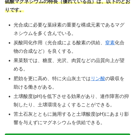
硫酸マグネシウムの特長（優れている点）は、以下のとお
りです。
光合成に必要な葉緑素の重要な構成元素であるマグ
ネシウムを多く含んでいる。
炭酸同化作用（光合成による酸素の供給、
窒素
化合
物の合成など）を良くする。
果菜類では、糖度、光沢、肉質などの品質向上が望
める。
肥効を更に高め、特に火山灰土では
リン酸
の吸収を
助ける働きがある。
土壌酸度(pH)を低下させる効果があり、連作障害の抑
制したり、土壌環境をよくすることができる。
苦土石灰とともに施用すると土壌酸度(pH)にあまり影
響を与えずにマグネシウムを供給できる。