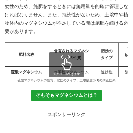
効性のため、施肥をするときには施用量を的確に管理しな
ければなりません。また、持続性がないため、土壌中や植
物体内のマグネシウムが不足している間は施肥を続ける必
要があります。
土
含有されるマグネシ
肥効の
肥料名称
(pH
ウムの性質
タイプ
硫酸マグネシウム
水溶性マグネシウム
速効性
酸性
スクロールできます
硫酸マグネシウムの性質、肥効のタイプ、土壌酸度(pH)の矯正効果
そもそもマグネシウムとは？
スポンサーリンク