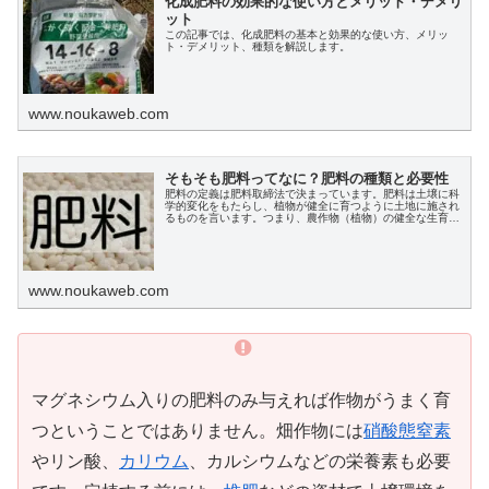
化成肥料の効果的な使い方とメリット・デメリ
ット
この記事では、化成肥料の基本と効果的な使い方、メリッ
ト・デメリット、種類を解説します。
www.noukaweb.com
そもそも肥料ってなに？肥料の種類と必要性
肥料の定義は肥料取締法で決まっています。肥料は土壌に科
学的変化をもたらし、植物が健全に育つように土地に施され
るものを言います。つまり、農作物（植物）の健全な生育に
欠かせない栄養を与えるものです。肥料の分類を正しく理解
し、必要な肥料を選ぶ力をつけ、栽培に活かしましょう。
www.noukaweb.com
マグネシウム入りの肥料のみ与えれば作物がうまく育
つということではありません。畑作物には
硝酸態窒素
やリン酸、
カリウム
、カルシウムなどの栄養素も必要