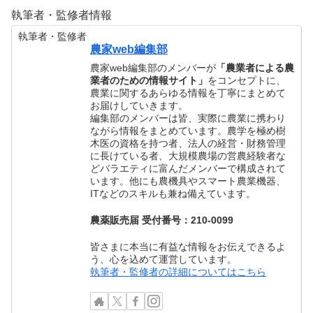
執筆者・監修者情報
執筆者・監修者
農家web編集部
農家web編集部のメンバーが
「農業者による農
業者のための情報サイト」
をコンセプトに、
農業に関するあらゆる情報を丁寧にまとめて
お届けしていきます。
編集部のメンバーは皆、実際に農業に携わり
ながら情報をまとめています。農学を極め樹
木医の資格を持つ者、法人の経営・財務管理
に長けている者、大規模農場の営農経験者な
どバラエティに富んだメンバーで構成されて
います。他にも農機具やスマート農業機器、
ITなどのスキルも兼ね備えています。
農薬販売届 受付番号：210-0099
皆さまに本当に有益な情報をお伝えできるよ
う、心を込めて運営しています。
執筆者・監修者の詳細についてはこちら