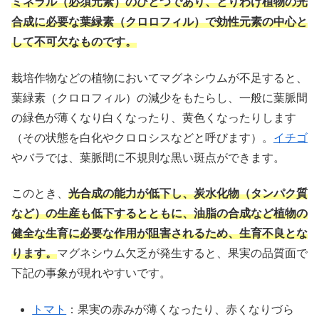
ミネラル（必須元素）のひとつであり、とりわけ植物の光
合成に必要な葉緑素（クロロフィル）で効性元素の中心と
して不可欠なものです。
栽培作物などの植物においてマグネシウムが不足すると、
葉緑素（クロロフィル）の減少をもたらし、一般に葉脈間
の緑色が薄くなり白くなったり、黄色くなったりします
（その状態を白化やクロロシスなどと呼びます）。
イチゴ
やバラでは、葉脈間に不規則な黒い斑点ができます。
このとき、
光合成の能力が低下し、炭水化物（タンパク質
など）の生産も低下するとともに、油脂の合成など植物の
健全な生育に必要な作用が阻害されるため、生育不良とな
ります。
マグネシウム欠乏が発生すると、果実の品質面で
下記の事象が現れやすいです。
トマト
：果実の赤みが薄くなったり、赤くなりづら