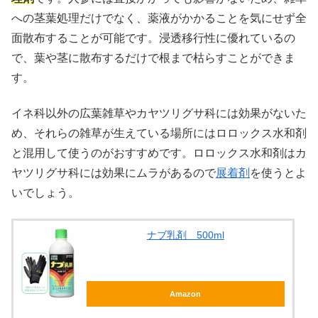
への茎葉処理だけでなく、薬液がかかることを気にせず全
面散布することが可能です。浸透移行性に優れているの
で、葉や茎に散布するだけで根まで枯らすことができま
X
す。
Facebook
イネ科以外の広葉雑草やカヤツリグサ科には効果がないた
め、それらの雑草が生えている場所にはロロックス水和剤
はてブ
と混用して使うのがおすすめです。ロロックス水和剤はカ
ヤツリグサ科には効果にムラがあるので
展着剤
を使うとよ
LINE
いでしょう。
LinkedIn
ナブ乳剤 500ml
コピー
Amazon