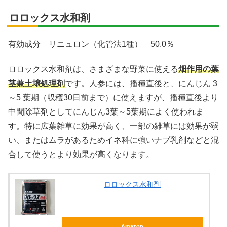
ロロックス水和剤
有効成分 リニュロン（化管法1種） 50.0％
ロロックス水和剤は、さまざまな野菜に使える
畑作用の葉
茎兼土壌処理剤
です。人参には、播種直後と、にんじん 3
～5 葉期（収穫30日前まで）に使えますが、播種直後より
中間除草剤としてにんじん3葉～5葉期によく使われま
す。特に広葉雑草に効果が高く、一部の雑草には効果が弱
い、またはムラがあるためイネ科に強いナブ乳剤などと混
合して使うとより効果が高くなります。
ロロックス水和剤
Amazon