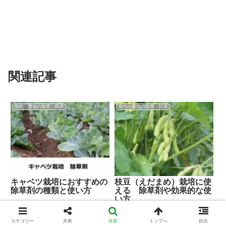
関連記事
畑作・農地の除草・防草
畑作・農地の除草・防草
キャベツ栽培におすすめの
枝豆（えだまめ）栽培に使
除草剤の種類と使い方
える 除草剤や効果的な使
い方
農家web編集部
農家web編集部
カテゴリー
共有
検索
トップへ
目次