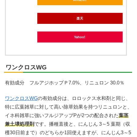
楽天
Yahoo!
ワンクロスWG
有効成分 フルアジホップＰ7.0%、リニュロン 30.0％
ワンクロスWG
の有効成分は、ロロックス水和剤と同じ、
特に広葉雑草に対して高い除草効果を持つリニュロンと、
イネ科雑草に強いフルジアップPが2つの配合された
葉茎
兼土壌処理剤
です。播種直後と、にんじん 3～5 葉期（収
穫30日前まで）のどちらか1回使えますが、にんじん3～5