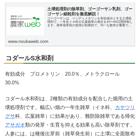
土壌処理剤の除草剤、ゴーゴーサン乳剤、ゴー
ゴーサン細粒剤を徹底解説！
ゴーゴーサンは、ペンディメタリンを有効成分とする土壌処
理剤で、一年生イネ科や広葉雑草の発生を45〜60日間抑制し
ます。雑草発芽前の使用が効果的で、均一な散布が重要で
す。
www.noukaweb.com
コダールS水和剤
有効成分 プロメトリン 20.0％、メトラクロール
30.0%
コダール水和剤は、2種類の有効成分を配合した畑用の土
壌処理剤です。幅広い畑の一年生雑草（イネ科、
カヤツリ
グサ
科、広葉雑草）に効果があり、難防除雑草である帰化
アサガオ
類の発芽・生育を抑える効果も高い除草剤です。
人参には、は種後出芽前（雑草発生前）に土壌に全面散布