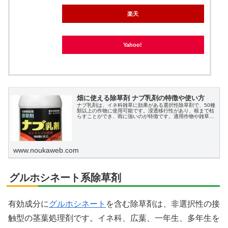
楽天
Yahoo!
畑に使える除草剤 ナブ乳剤の特徴や使い方
ナブ乳剤は、イネ科雑草に効果がある選択性除草剤で、50種
類以上の作物に使用可能です。浸透移行性があり、根まで枯
らすことができ、雨に強いのが特徴です。適用作物や雑草の
生育期に合わせて、水で希釈して散布します。広葉雑草には
効果がないため、他の除草剤との併用が推奨されます。
www.noukaweb.com
グルホシネート系除草剤
有効成分に
グルホシネート
を含む除草剤は、非選択性の接
触型の茎葉処理剤です。イネ科、広葉、一年生、多年生を