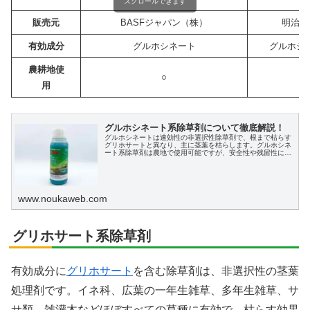
スクロールできます
販売元
BASFジャパン（株）
明治製
有効成分
グルホシネート
グルホシ
農耕地使
○
用
グルホシネート系除草剤について徹底解説！
グルホシネートは速効性の非選択性除草剤で、根まで枯らす
グリホサートと異なり、主に茎葉を枯らします。グルホシネ
ート系除草剤は農地で使用可能ですが、安全性や残留性に関
して国際的な議論が続いています。
www.noukaweb.com
グリホサート系除草剤
有効成分に
グリホサート
を含む除草剤は、非選択性の茎葉
処理剤です。イネ科、広葉の一年生雑草、多年生雑草、サ
サ類、雑灌木などほぼすべての草種に有効で、枯らす効果