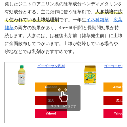
発したジニトロアニリン系の除草成分ペンディメタリンを
有効成分とする、主に畑作に使う除草剤で、
人参栽培に広
く使われている土壌処理剤
です。一年生
イネ科雑草
、
広葉
雑草
の両方の効果があり、45〜60日間と長期間効果が持
続します。人参には、は種後出芽前（雑草発生前）に土壌
に全面散布してつかいます。土壌が乾燥している場合や、
砂地などでは乳剤がおすすめです。
ゴーゴーサン乳剤
ゴーゴーサン
Amazon
Amazon
楽天
楽天
スクロールできます
Yahoo!
Yahoo!