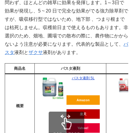
問わず、ほとんどの雑草に効果を発揮します。1～3日で
効果が発現し、5 ~ 20 日で完全な効果がでる強力除草剤で
すが、吸収移行型ではないため、地下部 、つまり根まで
は枯死しません。収穫前日まで使えるものもあります。非
選択のため、畑地、圃場での散布の際に、農作物にかから
ないよう注意が必要になります。代表的な製品として、
バ
スタ
液剤と
ザクサ
液剤があります。
商品名
バスタ液剤
バスタ液剤 5L
Amazon
概要
楽天
Yahoo!