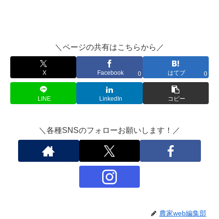
＼ページの共有はこちらから／
X
Facebook
はてブ
0
0
LINE
LinkedIn
コピー
＼各種SNSのフォローお願いします！／
農家web編集部