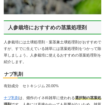
人参栽培におすすめの茎葉処理剤
人参栽培には土壌処理剤・葉茎兼土壌処理剤がおすすめで
すが、すでに生えている雑草には茎葉処理剤をつかって除
草しましょう。人参栽培に使えるおすすめの茎葉処理剤を
紹介します。
ナブ乳剤
有効成分 セトキシジム 20.00%
ナブ乳剤
は、畑作のイネ科雑草に使われる
選択制の茎葉処
理剤
です。人参には直接かかっても影響がないため、雑草