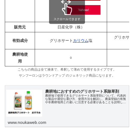
Yahoo!
スクロールできます
販売元
日産化学（株）
大
グリホサー
有効成分
グリホサート
カリウム
塩
農耕地使
○
用
こちらの商品は全て液体で、希釈して薄めて使用するタイプです。
サンフーロンはラウンドアップ のジェネリック商品になります。
農耕地におすすめのグリホサート系除草剤
農耕地で使用できるグリホサート系除草剤について、代表的
な製品や適切な選び方、使用方法を解説し、農薬登録の有無
や非農耕地用との違いに注意する必要があることを説明して
います。
www.noukaweb.com