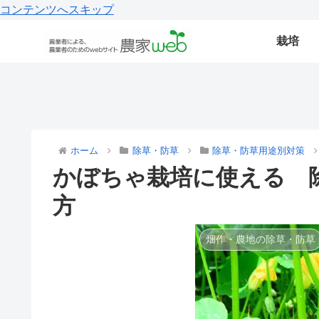
コンテンツへスキップ
栽培
ホーム
除草・防草
除草・防草用途別対策
かぼちゃ栽培に使える 
方
畑作・農地の除草・防草