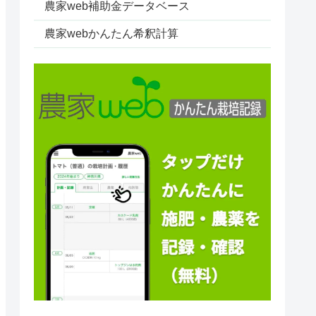
農家web補助金データベース
農家webかんたん希釈計算