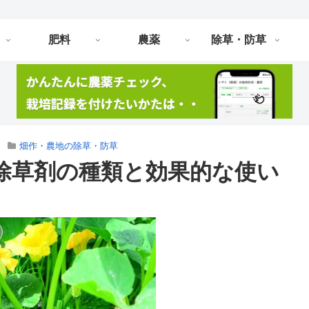
肥料
農薬
除草・防草
畑作・農地の除草・防草
除草剤の種類と効果的な使い