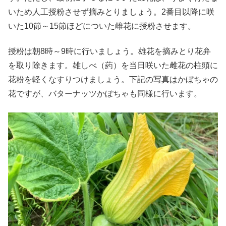
いため人工授粉させず摘みとりましょう。2番目以降に咲
いた10節～15節ほどについた雌花に授粉させます。
授粉は朝8時～9時に行いましょう。雄花を摘みとり花弁
を取り除きます。雄しべ（葯）を当日咲いた雌花の柱頭に
花粉を軽くなすりつけましょう。下記の写真はかぼちゃの
花ですが、バターナッツかぼちゃも同様に行います。