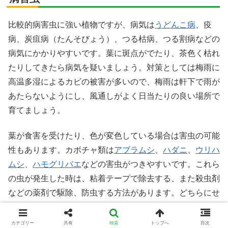
比較的病害虫に強い植物ですが、病気は
うどんこ病
、疫
病、炭疽病（たんそびょう）、つる枯病、つる割病などの
病気にかかりやすいです。葉に斑点がでたり、茶色く枯れ
たりしてきたら病気を疑いましょう。対策としては梅雨に
高温多湿によるカビの被害が多いので、梅雨は軒下で雨が
あたらないようにし、風通しがよく日当たりの良い場所で
育てましょう。
葉が食害を受けたり、色が変色している場合は害虫の可能
性もあります。カボチャ類は
アブラムシ
、
ハダニ
、
ウリハ
ムシ
、
ハモグリバエ
などの害虫がつきやすいです。これら
の虫が発生した時は、粘着テープで除去する、また殺虫剤
などの薬剤で駆除、防虫する方法があります。どちらにせ
よ、早く対応するに越したことはないので、発見した時は
すぐに駆除し、防除を心掛けるようにしましょう。
カテゴリー
共有
検索
トップへ
目次