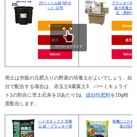
25リットル鉢 NPポ
プランター深55
ット 12号
菜の培養土・
石・肥料セ
Amazon
Amazon
楽天
楽天
スクロールできます
Yahoo!
Yahoo!
用土は市販の元肥入りの野菜の培養土がよいでしょう。自
分で配合する場合は、赤玉土6腐葉土3、バーミキュライ
ト1の割合に苦土石灰を1ℓあたり1g、
緩効性肥料
を10g程
度配合します。
ハイポネックス 培養
有機にこだわ
土 鉢・プランター用
菜の培養