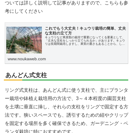
ついては詳しく説明して記事がありますので、こちらも参
考にしてください
これでもう大丈夫！キュウリ栽培の簡単、丈夫
な支柱の立て方
キュウリなど果菜類の栽培で重要になってくる要素として、
「丈夫な支柱をしっかり立てられるか」があります。キュウ
リは長期間栽培しますし、果実の重さもあることから、しっ
かりと支柱を立て、ネットを張る必要があります。この記事
では、キュウリ栽培における簡単で丈夫な支柱の立て方とネ
ットの張り方について解説します。
www.noukaweb.com
あんどん式支柱
リング式支柱は、あんどん式に使う支柱で、主にプランタ
ー栽培や鉢植え栽培用の方法で、3～４本程度の園芸支柱
を土壌に垂直に挿し、それらの支柱をリングで固定する方
法です。狭いスペースでも、誘引するための紐やクリップ
を固定する場所を多く確保できるため、ガーデニング・ベ
ランダ栽培に特におすすめです。