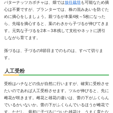
バターナッツカボチャは、畑では
放任栽培
も可能なため摘
心は不要ですが、プランターでは、株の混みあいを防ぐた
めに摘心をしましょう。親づるが本葉4枚～5枚になった
ら、先端を摘心すると、葉のわきから子づるが伸びてきま
す。元気な子づるを2本～3本残して支柱やネットに誘引
しながら育てます。
孫づるは、子づるの8節目までのものは、すべて切りま
す。
人工受粉
受粉はハチなどの虫が自然に行いますが、確実に受粉させ
たいのであれば人工受粉させます。ツルが伸びると、先に
雌花が咲きます。雌花と雄花の違いは、蕾の下がふくらん
でいるかいないか。蕾の下がふくらんでいるほうが雌花で
す。ただし、最初に子づるについた雄花は、うまく育たな