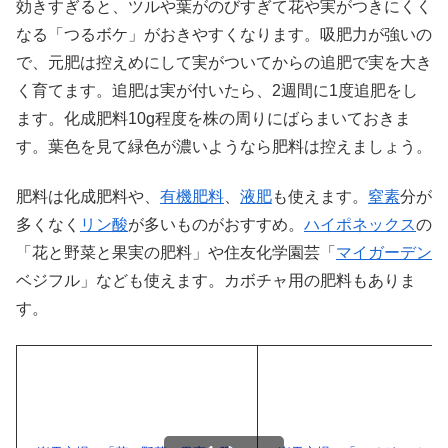
効きすぎると、ツルや葉がのびすぎて花や実がつきにくく
なる「つるボケ」がおきやすくなります。吸肥力が強いの
で、元肥は控えめにして実がついてからの追肥で実を大き
く育てます。追肥は実が付いたら、2週間に1度追肥をし
ます。化成肥料10g程度を株の周りにばらまいておきま
す。葉色を見て緑色が濃いようなら肥料は控えましょう。
肥料は化成肥料や、
有機肥料
、
液肥
も使えます。
窒素
分が
多くなく
リン酸
が多いものがおすすめ。
ハイポネックス
の
「花と野菜と果実の肥料」や住友化学園芸「
マイガーデン
ベジフル」なども使えます。カボチャ用の肥料もありま
す。