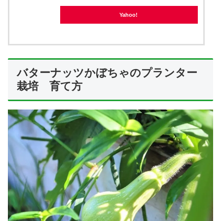
Yahoo!
X
Facebook
バターナッツかぼちゃのプランター
栽培 育て方
はてブ
LINE
LinkedIn
コピー