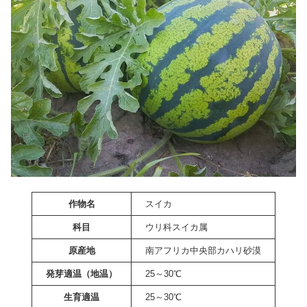
作物名
スイカ
科目
ウリ科スイカ属
原産地
南アフリカ中央部カハリ砂漠
発芽適温
（地温）
25～30℃
生育適温
25～30℃