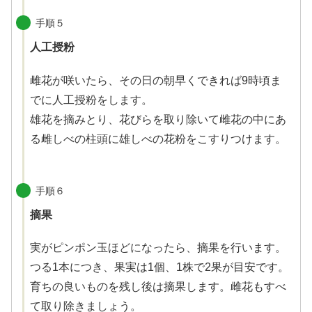
手順５
人工授粉
X
雌花が咲いたら、その日の朝早くできれば9時頃ま
Facebook
でに人工授粉をします。
雄花を摘みとり、花びらを取り除いて雌花の中にあ
はてブ
る雌しべの柱頭に雄しべの花粉をこすりつけます。
LINE
手順６
LinkedIn
摘果
コピー
実がピンポン玉ほどになったら、摘果を行います。
つる1本につき、果実は1個、1株で2果が目安です。
育ちの良いものを残し後は摘果します。雌花もすべ
て取り除きましょう。