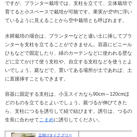
ですが、プランター栽培では、支柱を立てて、立体栽培で
育てると小スペースで栽培が可能です。果実が
空中
に浮い
ているように見えることから空中栽培とも呼ばれます。
水耕栽培の場合は、プランターなどと違い土に挿してプラ
ンターを支柱を立てることができません。容器にビニール
ひもなどで固定したり、緑のカーテンなどに使われる壁な
どに立てかけて使う支柱や、自立する支柱などを使うとよ
いでしょう。庭などで、置いてある場所が土であれば、土
に直接挿すこともできます。
容器に固定する支柱は、小玉スイカなら90cm～120cmほ
どのものを立てるとよいでしょう。親づるが伸びてきた
ら、支柱につるを誘引して紐で結びます。誘引は、つるの
生長に合わせて
こまめ
に誘引してください。
立掛けタイプ グリー