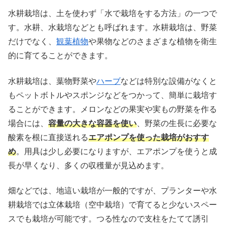
水耕栽培は、土を使わず「水で栽培をする方法」の一つで
す。水耕、水栽培などとも呼ばれます。水耕栽培は、野菜
だけでなく、
観葉植物
や果物などのさまざまな植物を衛生
的に育てることができます。
水耕栽培は、葉物野菜や
ハーブ
などは特別な設備がなくと
もペットボトルやスポンジなどをつかって、簡単に栽培す
ることができます。メロンなどの果実や実もの野菜を作る
場合には、
容量の大きな容器を使い
、野菜の生長に必要な
酸素を根に直接送れる
エアポンプを使った栽培がおすす
め
。用具は少し必要になりますが、エアポンプを使うと成
長が早くなり、多くの収穫量が見込めます。
畑などでは、地這い栽培が一般的ですが、プランターや水
耕栽培では立体栽培（空中栽培）で育てると少ないスペー
スでも栽培が可能です。つる性なので支柱をたてて誘引