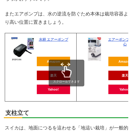
またエアポンプは、水の逆流を防ぐため本体は栽培容器よ
り高い位置に置きましょう。
水耕 エアーポンプ
エアーポンプ 水
心
Amazon
Amazon
楽天
楽天
スクロールできます
Yahoo!
Yahoo!
支柱立て
スイカは、地面につるを這わせる「地這い栽培」が一般的