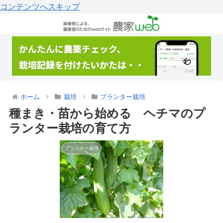
コンテンツへスキップ
ホーム
栽培
プランター栽培
種まき・苗から始める ヘチマのプ
ランター栽培の育て方
プランター栽培