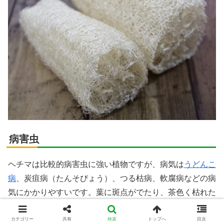
病害虫
ヘチマは比較的病害虫に強い植物ですが、病気は
うどんこ
病
、炭疽病（たんそびょう）、つる枯病、軟腐病などの病
気にかかりやすいです。葉に斑点がでたり、茶色く枯れた
りしてきたら病気を疑いましょう。対策としては梅雨に高
温多湿によるカビの被害が多いので、梅雨は軒下で雨があ
カテゴリー
共有
検索
トップへ
目次