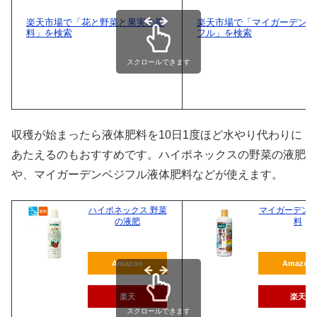
楽天市場で「花と野菜と果実の肥
楽天市場で「マイガーデン 
料」を検索
フル」を検索
スクロールできます
収穫が始まったら液体肥料を10日1度ほど水やり代わりに
あたえるのもおすすめです。ハイポネックスの野菜の液肥
や、マイガーデンベジフル液体肥料などが使えます。
ハイポネックス 野菜
マイガーデン 
の液肥
料
Amazon
Amazon
楽天
楽天
スクロールできます