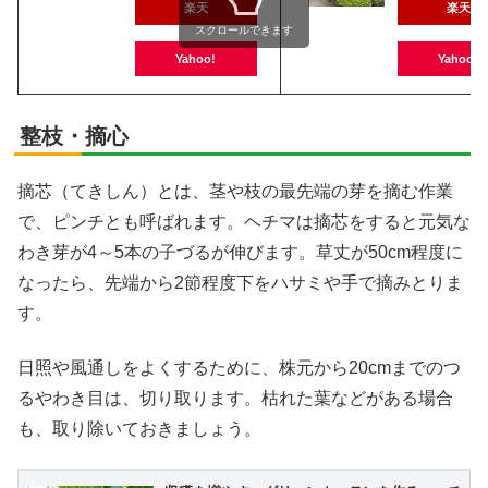
楽天
楽天
スクロールできます
Yahoo!
Yahoo!
整枝・摘心
摘芯（てきしん）とは、茎や枝の最先端の芽を摘む作業
で、ピンチとも呼ばれます。ヘチマは摘芯をすると元気な
わき芽が4～5本の子づるが伸びます。草丈が50cm程度に
なったら、先端から2節程度下をハサミや手で摘みとりま
す。
日照や風通しをよくするために、株元から20cmまでのつ
るやわき目は、切り取ります。枯れた葉などがある場合
も、取り除いておきましょう。