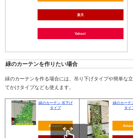
楽天
Yahoo!
緑のカーテンを作りたい場合
緑のカーテンを作る場合には、吊り下げタイプや簡単な立
てかけタイプなども使えます。
緑のカーテン 吊下げ
緑のカーテン 
タイプ
タイプ
Amazon
Amazon