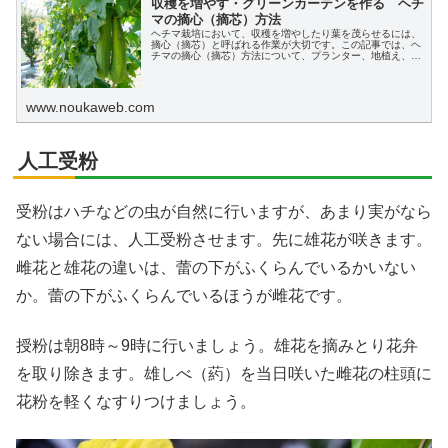
収穫を増やす・グリーンカーテンを作る ヘチ
マの摘心（摘芯）方法
ヘチマ栽培において、収穫を増やしたり葉を茂らせるには、
摘心（摘芯）と呼ばれる作業が大切です。この記事では、ヘ
チマの摘心（摘芯）方法について、プランター、地植え、グ
リーンカーテンで作りたい場合の栽培別にわかりやすく説明
します。
www.noukaweb.com
人工受粉
受粉はハチなどの虫が自然に行いますが、あまり実がなら
ない場合には、人工受粉させます。先に雄花が咲きます。
雌花と雄花の違いは、蕾の下がふくらんでいるかいない
か。蕾の下がふくらんでいるほうが雌花です。
授粉は朝8時～9時に行いましょう。雄花を摘みとり花弁
を取り除きます。雄しべ（葯）を当日咲いた雌花の柱頭に
花粉を軽くなすりつけましょう。