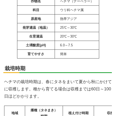
作物名
ヘチマ（ナーベラー）
科目
ウリ科ヘチマ属
原産地
熱帯アジア
発芽適温
（地温）
25℃～30℃
生育適温
20℃～30℃
土壌酸度(pH)
6.0～7.5
育てやすさ
簡単
栽培時期
ヘチマの栽培時期は、春にタネをまいて夏から秋にかけて
に収穫します。種から育てる場合は収穫までは60日～100
日ほどかかります。
播種（タネまき）
地域
植え付け時期
収穫