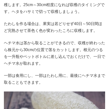
穫します。25cm～30cm程度になれば収穫のタイミングで
す。ヘタをハサミで切って収穫しましょう。
たわしを作る場合は、果実は若どりせず40日～50日間ほ
ど完熟させて茶色く色が変わったころに収穫します。
ヘチマ水は茎から取ることができるので、収穫が終わった
ら株元から30cmの位置で茎をカットします。根元のつる
を一升瓶やペットボトルに差し込んでおくだけで、一日で
ヘチマ水が取れます。
一部は食用にし、一部はたわし用に、最後にヘチマ水まで
取ることもできます。