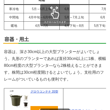
時期
寒冷地
5月～6月上旬
6月
7月～
中間地
4月中旬～6月中旬
5月～7月上旬
6月～
X
スクロールできます
暖地
4月～7月
4月下旬～8月
5月下旬～
Facebook
容器・用土
はてブ
容器は、深さ30cm以上の大型プランターがよいでしょ
う。丸形のプランターであれば直径30cm以上に1株、横幅
LINE
80cm程度の大型プランタ―なら2株植えることができま
す。株間は30cm程度開けるとよいでしょう。支柱用のフ
LinkedIn
レームがついているものも便利です。
コピー
グロウコンテナ 35型
Amazon