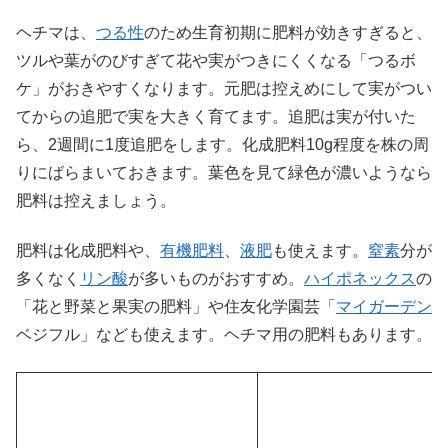
ヘチマは、
つる性
のため生育初期に肥料が効きすぎると、
ツルや葉がのびすぎて花や実がつきにくくなる「つるボ
ケ」がおきやすくなります。元肥は控えめにして実がつい
てからの追肥で実を大きく育てます。追肥は実が付いた
ら、2週間に1度追肥をします。化成肥料10g程度を株の周
りにばらまいておきます。葉色を見て緑色が濃いようなら
肥料は控えましょう。
肥料は化成肥料や、
有機肥料
、
液肥
も使えます。
窒素
分が
多くなく
リン酸
が多いものがおすすめ。
ハイポネックス
の
「花と野菜と果実の肥料」や住友化学園芸「
マイガーデン
ベジフル」なども使えます。ヘチマ用の肥料もあります。