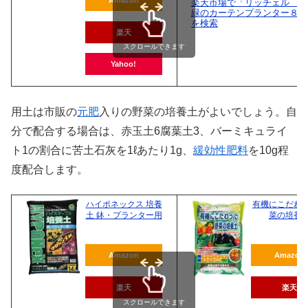
楽天市場で「リッチェル 水
緑のカーテンプランター８５
を検索
楽天
スクロールできます
Yahoo!
用土は市販の
元肥
入りの野菜の培養土がよいでしょう。自
分で配合する場合は、赤玉土6腐葉土3、バーミキュライ
ト1の割合に苦土石灰を1ℓあたり1g、
緩効性肥料
を10g程
度配合します。
ハイポネックス 培養
有機にこだわ
土 鉢・プランター用
菜の培養
Amazon
Amazon
楽天
楽天
スクロールできます