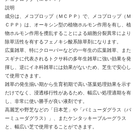
説明
成分は、メコプロップ（ＭＣＰＰ）で、メコプロップ（Ｍ
ＣＰＰ）は、オーキシン型の植物ホルモン作用を有し、植
物ホルモン作用を攪乱することによる細胞分裂異常により
除草活性を有するフェノキシ酸系除草剤になります。
広葉雑草、特にクローバーなどの一年生の広葉雑草、また
スギナに代表されるトクサ科の多年生雑草に強い効果を発
揮し、逆にイネ科雑草には効果がないため、芝生で安心し
て使用できます。
雑草の発生揃い期から生育初期で高い茎葉処理効果を示す
だけでなく、浸透移行性があるため、幅広い処理適期を有
し、非常に使い勝手が良い液剤です。
高麗芝や野芝などの「日本芝」や「バミューダグラス（バ
ーミューダグラス）」、またケンタッキーブルーグラス
と、幅広い芝で使用することができます。