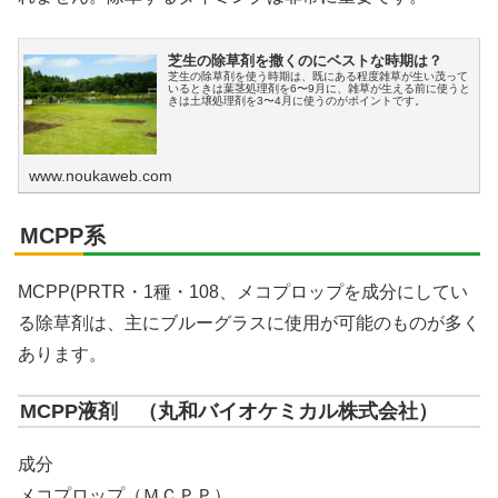
芝生の除草剤を撒くのにベストな時期は？
芝生の除草剤を使う時期は、既にある程度雑草が生い茂って
いるときは葉茎処理剤を6〜9月に、雑草が生える前に使うと
きは土壌処理剤を3〜4月に使うのがポイントです。
www.noukaweb.com
MCPP系
MCPP(PRTR・1種・108、メコプロップを成分にしてい
る除草剤は、主にブルーグラスに使用が可能のものが多く
あります。
MCPP液剤 （丸和バイオケミカル株式会社）
成分
メコプロップ（ＭＣＰＰ）