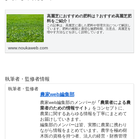
高麗芝におすすめの肥料は？おすすめ高麗芝肥
料をご紹介！
この記事は、高麗芝に適した肥料や管理方法について解説し
ています。肥料の種類と適切な施肥時期、注意点、高麗芝を
増やす方法などを詳しく説明しています。
www.noukaweb.com
執筆者・監修者情報
執筆者・監修者
農家web編集部
農家web編集部のメンバーが
「農業者による農
業者のための情報サイト」
をコンセプトに、
農業に関するあらゆる情報を丁寧にまとめて
お届けしていきます。
編集部のメンバーは皆、実際に農業に携わり
ながら情報をまとめています。農学を極め樹
木医の資格を持つ者、法人の経営・財務管理