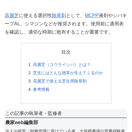
高麗芝
に使える選択性
除草剤
として、
MCPP
液剤やシバキ
ープAL、シマジンなどが推奨されます。使用前に適用表
を確認し、適切な時期に散布することが重要です。
目次
高麗芝（コウライシバ）とは？
芝生にはどんな雑草が生えてくるのか
高麗芝で使える芝生用除草剤
参考情報
この記事の執筆者・監修者
農家web編集部
法人の経営・財務管理に長けている者、大規模農場の営農経験者