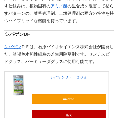
す仕組みは、植物固有の
アミノ酸
の生合成を阻害して枯ら
すパターンの、葉茎処理剤、土壌処理剤の両方の特性を持
つハイブリッドな機能を持っています。
シバゲンDF
シバゲン
ＤＦは、石原バイオサイエンス株式会社が開発し
た、淡褐色水和性細粒の芝生用除草剤です。センチスピー
ドグラス、バーミューダグラスに使用可能です。
シバゲンＤＦ ２０ｇ
Amazon
楽天