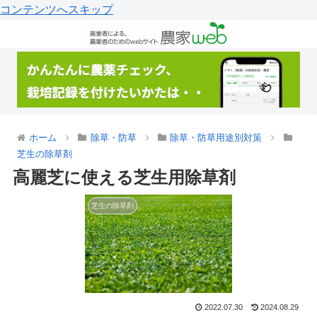
コンテンツへスキップ
ホーム
除草・防草
除草・防草用途別対策
芝生の除草剤
高麗芝に使える芝生用除草剤
芝生の除草剤
2022.07.30
2024.08.29