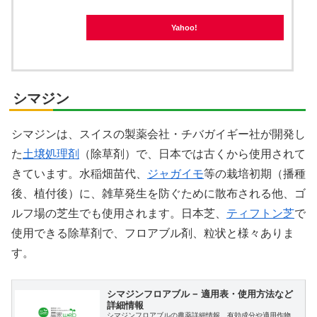
Yahoo!
シマジン
シマジンは、スイスの製薬会社・チバガイギー社が開発し
た
土壌処理剤
（除草剤）で、日本では古くから使用されて
きています。水稲畑苗代、
ジャガイモ
等の栽培初期（播種
後、植付後）に、雑草発生を防ぐために散布される他、ゴ
ルフ場の芝生でも使用されます。日本芝、
ティフトン芝
で
使用できる除草剤で、フロアブル剤、粒状と様々ありま
す。
シマジンフロアブル − 適用表・使用方法など
詳細情報
シマジンフロアブルの農薬詳細情報。有効成分や適用作物、