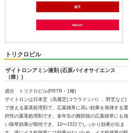
楽天
Yahoo!
トリクロピル
ザイトロンアミン液剤 (石原バイオサイエンス
（株）)
成分 トリクロピル(PRTR・1種)
ザイトロンは日本芝（高麗芝(コウライシバ）、野芝など)
で使える葉茎処理剤で、広葉雑草に高い効果を発揮する選
択性の葉茎処理剤です。多年生の難防除の広葉雑草にも強
い除草効果が期待でき、10〜15日でしっかり効果が出ま
す。逆にイネ科雑草には効果がないため、イネ科雑草の駆