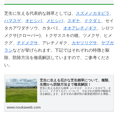
芝生に生える代表的な雑草としては、
スズメノカタビラ
、
ハマスゲ
、
オヒシバ
、
メヒシバ
、
スギナ
、
ドクダミ
、セイ
タカアワダチソウ、カタバミ、
オオアレチノギク
、シロツ
メクサ(クローバー)、トクサススキの穂、ツメクサ、ヒメ
クグ、
チドメグサ
、アレチノギク、
カヤツリグサ
、
ヤブガ
ラシ
などが挙げられます。下記ではそれぞれの特徴と駆
除、防除方法を徹底解説していますので、ご参考くださ
い。
芝生に生える厄介な芝生雑草について、種類、
生態から防除方法まで徹底解説！
芝生に生える厄介な雑草（ハマスゲ、スズメノカタビラ、オ
ヒシバ、ドクダミなど）について、それぞれの特性や駆除方
法を解説します。おすすめの選択性の葉茎処理剤や土壌処理
剤を使い、継続的に根からのしっかり除草することが重要で
す。
www.noukaweb.com