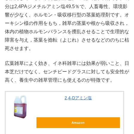
分は2,4PAジメチルアミン塩49.5％で、人畜毒性、環境影
響が少なく、ホルモン・吸収移行型の茎葉処理剤です。オ
ーキシン様の作用をもち，雑草の茎葉や根から吸収され，
体内の植物ホルモンバランスを攪乱させることで生理的な
障害を与え，茎葉を捻転（よじれ）させるなどののちに枯
死させます。
広葉雑草によく効き、イネ科雑草には効果が弱いこと、日
本芝だけでなく、センチピードグラスに対しても安全性が
高く、養生中の雑草管理にも使えるのが特徴です。
2,4-Dアミン塩
Amazon