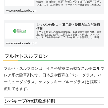
病害虫、使用方法、効果、注意点などを詳しく解説。シマジ
ンは、スイスの製薬会社・チバガイギー社が開発した土壌処
理剤（除草剤）で、日本では古くから使用されてきています
www.noukaweb.com
シマジン粒剤１ − 適用表・使用方法など詳細
情報
シマジン粒剤１の農薬詳細情報。有効成分や適用作物、病害
虫、使用方法、効果、注意点などを詳しく解説。シマジン
は、スイスの製薬会社・チバガイギー社が開発した土壌処理
剤（除草剤）で、日本では古くから使用されてきています
www.noukaweb.com
フルセトスルフロン
フルセトスルフロンは、イネ科雑草に有効なスルホニルウ
レア系の除草剤です。日本芝や西洋芝(ベントグラス、バ
ーミューダグラス、ケンタッキーブルーグラス)と幅広く
使用できます。
シバキープPro顆粒水和剤