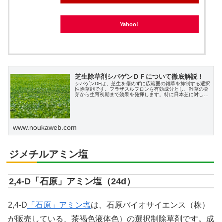
Yahoo!
X
Facebook
芝生除草剤シバゲンＤＦについて徹底解説！
シバゲンDFは、芝生を傷めずに広範囲の雑草を抑制する選択
性除草剤です。フラザスルフロンを有効成分とし、雑草の発
はてブ
芽から生育初期まで効果を発揮します。特に日本芝に対して
安全で、雨天時の散布には注意が必要です。
LINE
www.noukaweb.com
LinkedIn
ジメチルアミン塩
コピー
2,4-D「石原」アミン塩（24d）
2,4-D
「石原」アミン塩
は、石原バイオサイエンス（株）
が販売している、茶褐色液体色）の選択制除草剤です。成