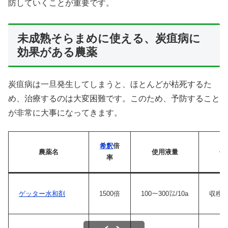
防していくことが重要です。
未成熟そらまめに使える、炭疽病に
効果がある農薬
炭疽病は一旦発生してしまうと、ほとんどが枯死するた
め、治療するのは大変困難です。このため、予防すること
が非常に大事になってきます。
希釈
倍
農薬名
使用液量
使
率
ゲッター水和剤
1500倍
100〜300㍑/10a
収穫