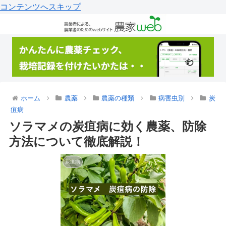
コンテンツへスキップ
ホーム
農薬
農薬の種類
病害虫別
炭
疽病
ソラマメの炭疽病に効く農薬、防除
方法について徹底解説！
炭疽病