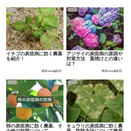
炭疽病
炭疽病
イチゴの炭疽病に効く農薬
アジサイの炭疽病の原因や
を紹介！
対策方法 葉焼けとの違い
は？
農家web編集部
農家web編集部
炭疽病
炭疽病
柿の炭疽病に効く農薬、そ
キュウリの炭疽病に効く農
の他の対策について
薬、防除方法について徹底