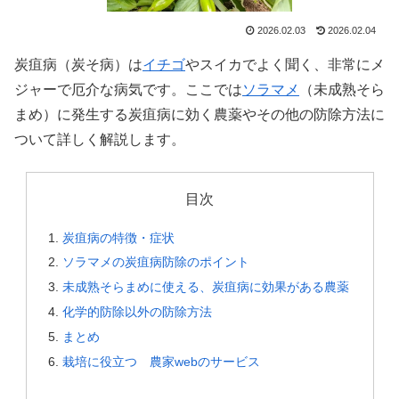
2026.02.03
2026.02.04
炭疽病（炭そ病）は
イチゴ
やスイカでよく聞く、非常にメ
ジャーで厄介な病気です。ここでは
ソラマメ
（未成熟そら
まめ）に発生する炭疽病に効く農薬やその他の防除方法に
ついて詳しく解説します。
目次
炭疽病の特徴・症状
ソラマメの炭疽病防除のポイント
未成熟そらまめに使える、炭疽病に効果がある農薬
化学的防除以外の防除方法
まとめ
栽培に役立つ 農家webのサービス