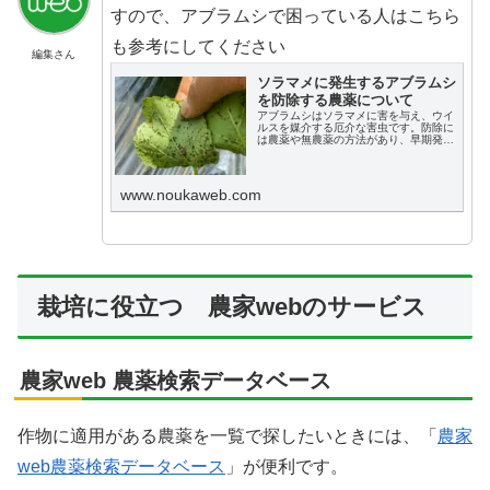
すので、アブラムシで困っている人はこちら
も参考にしてください
編集さん
ソラマメに発生するアブラムシ
を防除する農薬について
アブラムシはソラマメに害を与え、ウイ
ルスを媒介する厄介な害虫です。防除に
は農薬や無農薬の方法があり、早期発見
が重要です。農薬はRACコードに基づ
き、ローテーション散布が推奨されま
す。
www.noukaweb.com
栽培に役立つ 農家webのサービス
農家web 農薬検索データベース
作物に適用がある農薬を一覧で探したいときには、「
農家
web農薬検索データベース
」が便利です。