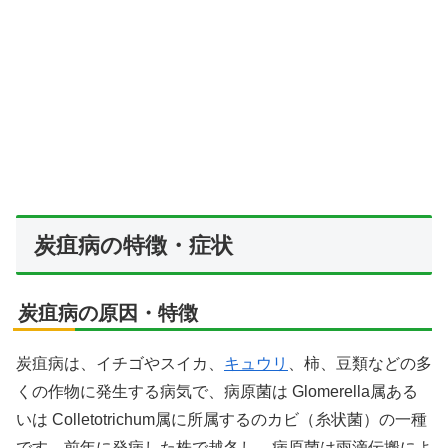
炭疽病の特徴・症状
炭疽病の原因・特徴
炭疽病は、イチゴやスイカ、
キュウリ
、柿、豆類などの多
くの作物に発生する病気で、病原菌は Glomerella属ある
いは Colletotrichum属に所属するのカビ（糸状菌）の一種
です。前年に発病した株で越冬し、病原菌は雨滴伝搬によ