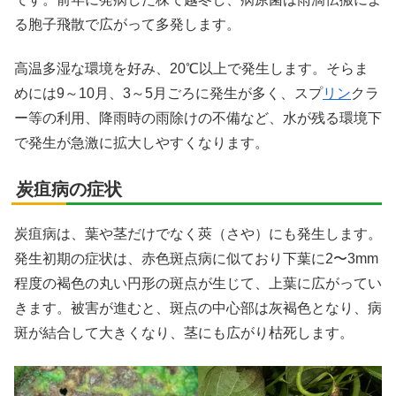
る胞子飛散で広がって多発します。
高温多湿な環境を好み、20℃以上で発生します。そらま
めには9～10月、3～5月ごろに発生が多く、スプ
リン
クラ
ー等の利用、降雨時の雨除けの不備など、水が残る環境下
で発生が急激に拡大しやすくなります。
炭疽病の症状
炭疽病は、葉や茎だけでなく莢（さや）にも発生します。
発生初期の症状は、赤色斑点病に似ており下葉に2〜3mm
程度の褐色の丸い円形の斑点が生じて、上葉に広がってい
きます。被害が進むと、斑点の中心部は灰褐色となり、病
斑が結合して大きくなり、茎にも広がり枯死します。