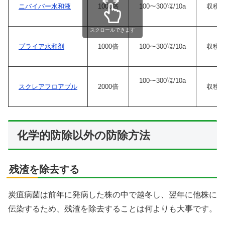
ニバイバー水和液
1000倍
100〜300㍑/10a
収穫3
スクロールできます
プライア水和剤
1000倍
100〜300㍑/10a
収穫3
100〜300㍑/10a
スクレアフロアブル
2000倍
収穫
化学的防除以外の防除方法
残渣を除去する
炭疽病菌は前年に発病した株の中で越冬し、翌年に他株に
伝染するため、残渣を除去することは何よりも大事です。