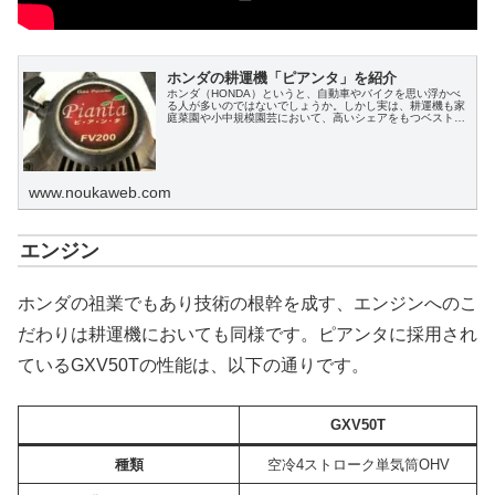
ホンダの耕運機「ピアンタ」を紹介
ホンダ（HONDA）というと、自動車やバイクを思い浮かべ
る人が多いのではないでしょうか。しかし実は、耕運機も家
庭菜園や小中規模園芸において、高いシェアをもつベストセ
ラー製品です。この記事では、ホンダの耕運機「ピアンタ」
を紹介します。
www.noukaweb.com
エンジン
ホンダの祖業でもあり技術の根幹を成す、エンジンへのこ
だわりは耕運機においても同様です。ピアンタに採用され
ているGXV50Tの性能は、以下の通りです。
GXV50T
種類
空冷4ストローク単気筒OHV