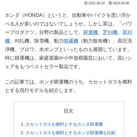
2021.05.26
2024.08.08
ホンダ（HONDA）というと、自動車やバイクを思い浮か
べる人が多いのではないでしょうか。しかし実は、「パワ
ープロダクツ」分野の製品として、
耕運機
、
芝刈機
、
草刈
機
、刈払機、除雪機、動力
噴霧機
（動力散布機）、高圧洗
浄機、ブロワ、水ポンプといったものも展開しています。
特に耕運機は、家庭菜園や小中規模園芸において、高いシ
ェアをもつベストセラー製品です。
この記事では、ホンダ耕運機のうち、カセットガスを燃料
とする現行モデルを紹介します。
目次
カセットガスを燃料とするホンダ耕運機
カセットガスを燃料とするホンダ耕運機を比較