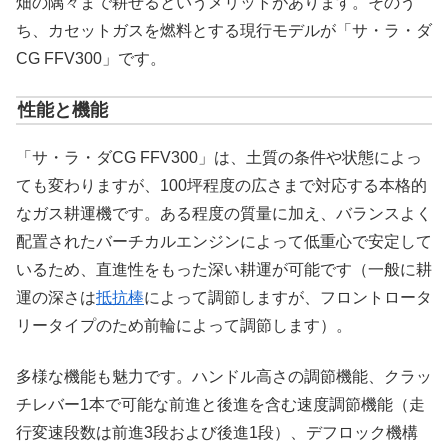
畑の隅々まで耕せるというメリットがあります。そのう
ち、カセットガスを燃料とする現行モデルが「サ・ラ・ダ
CG FFV300」です。
性能と機能
「サ・ラ・ダCG FFV300」は、土質の条件や状態によっ
ても変わりますが、100坪程度の広さまで対応する本格的
なガス耕運機です。ある程度の質量に加え、バランスよく
配置されたバーチカルエンジンによって低重心で安定して
いるため、直進性をもった深い耕運が可能です（一般に耕
運の深さは
抵抗棒
によって調節しますが、フロントロータ
リータイプのため前輪によって調節します）。
多様な機能も魅力です。ハンドル高さの調節機能、クラッ
チレバー1本で可能な前進と後進を含む速度調節機能（走
行変速段数は前進3段および後進1段）、デフロック機構