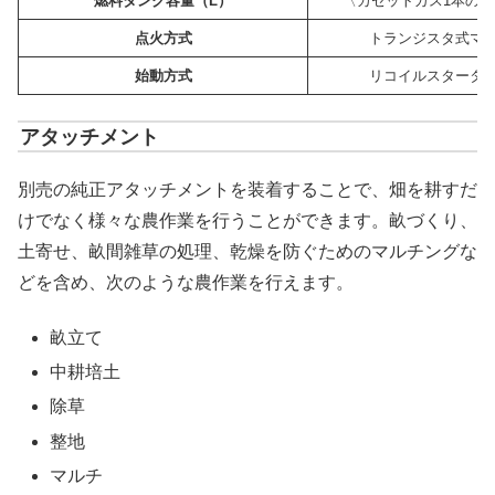
燃料タンク容量（L）
〈カセットガス1本の標準
点火方式
トランジスタ式マ
始動方式
リコイルスタータ
アタッチメント
別売の純正アタッチメントを装着することで、畑を耕すだ
けでなく様々な農作業を行うことができます。畝づくり、
土寄せ、畝間雑草の処理、乾燥を防ぐためのマルチングな
どを含め、次のような農作業を行えます。
畝立て
中耕培土
除草
整地
マルチ