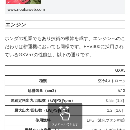
シリーズを紹介します。
www.noukaweb.com
エンジン
X
ホンダの祖業でもあり技術の根幹を成す、エンジンへのこ
Facebook
だわりは耕運機においても同様です。FFV300に採用され
ているGXV57の性能は、以下の通りです。
はてブ
GXV57
LINE
種類
空冷4ストローク単
LinkedIn
総排気量（cm3）
57.3
連続定格出力/回転数（kW[PS]/rpm）
0.85［1.2］/4
コピー
最大出力/回転数（kW[PS]/rpm）
1.2［1.6］/4,
使用燃料
LPG（液化ブタン/指定
スクロールできます