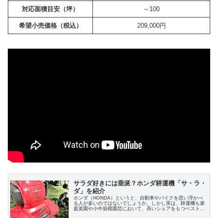
対応面積目安（坪）
～100
希望小売価格（税込）
209,000円
サラダ好きには垂涎？ホンダ耕運機「サ・ラ・
ダ」を紹介
ホンダ（HONDA）というと、自動車やバイクを思い浮かべ
る人が多いのではないでしょうか。しかし実は、耕運機も家
庭菜園や小中規模園芸において、高いシェアをもつベストセ
ラー製品です。この記事では、ホンダ耕運機「サ・ラ・ダ」