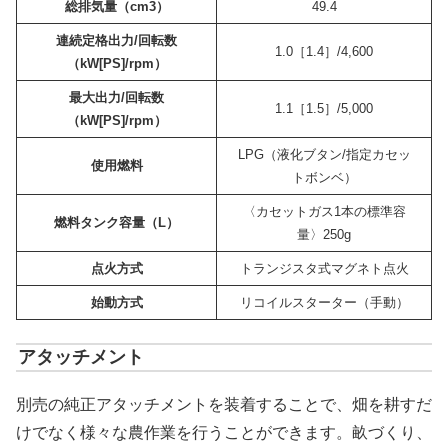
総排気量（cm3）
49.4
連続定格出力/回転数
1.0［1.4］/4,600
（kW[PS]/rpm）
最大出力/回転数
1.1［1.5］/5,000
（kW[PS]/rpm）
LPG（液化ブタン/指定カセッ
使用燃料
トボンベ）
〈カセットガス1本の標準容
燃料タンク容量（L）
量〉250g
点火方式
トランジスタ式マグネト点火
始動方式
リコイルスターター（手動）
アタッチメント
別売の純正アタッチメントを装着することで、畑を耕すだ
けでなく様々な農作業を行うことができます。畝づくり、