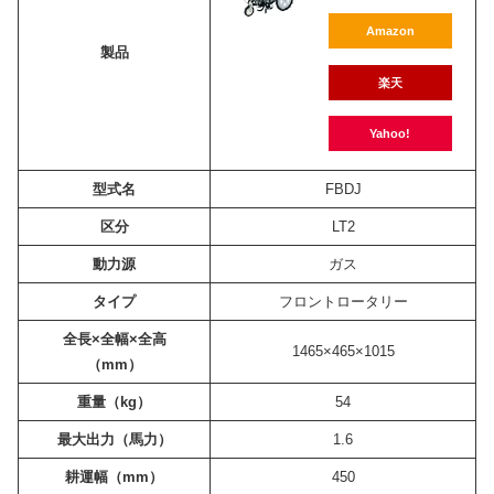
Amazon
製品
楽天
Yahoo!
型式名
FBDJ
区分
LT2
動力源
ガス
タイプ
フロントロータリー
全長×全幅×全高
1465×465×1015
（mm）
重量（kg）
54
最大出力（馬力）
1.6
耕運幅（mm）
450