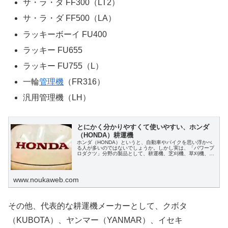
サ・ラ・ダ FF300（LT2）
サ・ラ・ダ FF500（LA）
ラッキーボーイ FU400
ラッキー FU655
ラッキー FU755（L）
一輪
管理機
（FR316）
汎用管理機（LH）
とにかく分かりやすくて使いやすい、ホンダ
（HONDA）耕運機
ホンダ（HONDA）というと、自動車やバイクを思い浮かべ
る人が多いのではないでしょうか。しかし実は、「パワープ
ロダクツ」分野の製品として、耕運機、芝刈機、草刈機、刈
払機、除雪機、動力噴霧機（動力散布機）、高圧洗浄機、ブ
ロワ、水ポンプといったものも展開しています。特に耕運機
は、家庭菜園や小中規模園芸において、高いシェアをもつベ
ストセラー製品です。この記事では、ホンダ（HONDA）耕
www.noukaweb.com
運機について俯瞰して紹介します。
その他、代表的な耕運機メーカーとして、クボタ
（KUBOTA）、ヤンマー（YANMAR）、イセキ