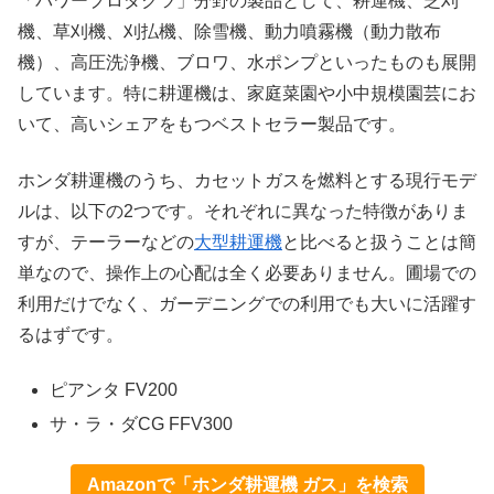
「パワープロダクツ」分野の製品として、耕運機、芝刈
機、草刈機、刈払機、除雪機、動力噴霧機（動力散布
機）、高圧洗浄機、ブロワ、水ポンプといったものも展開
しています。特に耕運機は、家庭菜園や小中規模園芸にお
いて、高いシェアをもつベストセラー製品です。
ホンダ耕運機のうち、カセットガスを燃料とする現行モデ
ルは、以下の2つです。それぞれに異なった特徴がありま
すが、テーラーなどの
大型耕運機
と比べると扱うことは簡
単なので、操作上の心配は全く必要ありません。圃場での
利用だけでなく、ガーデニングでの利用でも大いに活躍す
るはずです。
ピアンタ FV200
サ・ラ・ダCG FFV300
Amazonで「ホンダ耕運機 ガス」を検索