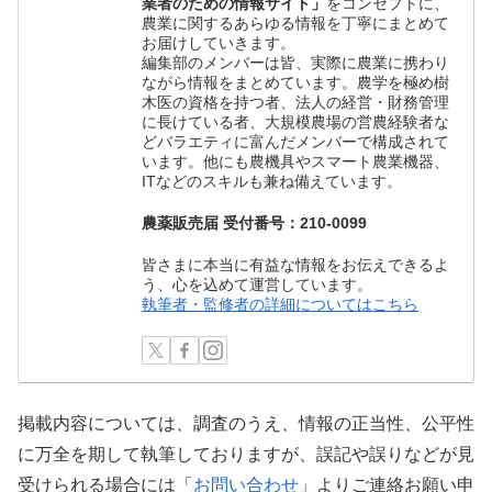
業者のための情報サイト」
をコンセプトに、
農業に関するあらゆる情報を丁寧にまとめて
お届けしていきます。
編集部のメンバーは皆、実際に農業に携わり
ながら情報をまとめています。農学を極め樹
木医の資格を持つ者、法人の経営・財務管理
に長けている者、大規模農場の営農経験者な
どバラエティに富んだメンバーで構成されて
います。他にも農機具やスマート農業機器、
ITなどのスキルも兼ね備えています。
農薬販売届 受付番号：210-0099
皆さまに本当に有益な情報をお伝えできるよ
う、心を込めて運営しています。
執筆者・監修者の詳細についてはこちら
掲載内容については、調査のうえ、情報の正当性、公平性
に万全を期して執筆しておりますが、誤記や誤りなどが見
受けられる場合には「
お問い合わせ
」よりご連絡お願い申