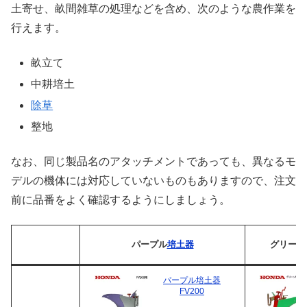
土寄せ、畝間雑草の処理などを含め、次のような農作業を
行えます。
畝立て
中耕培土
除草
整地
なお、同じ製品名のアタッチメントであっても、異なるモ
デルの機体には対応していないものもありますので、注文
前に品番をよく確認するようにしましょう。
パープル
培土器
グリーン
パープル培土器
FV200