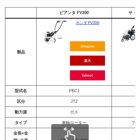
ピアンタ FV200
サ・ラ
ホンダ FV200
Amazon
製品
楽天
Yahoo!
型式名
FBCJ
区分
JT2
動力源
ガス
タイプ
車軸ローター
フロ
全長×全