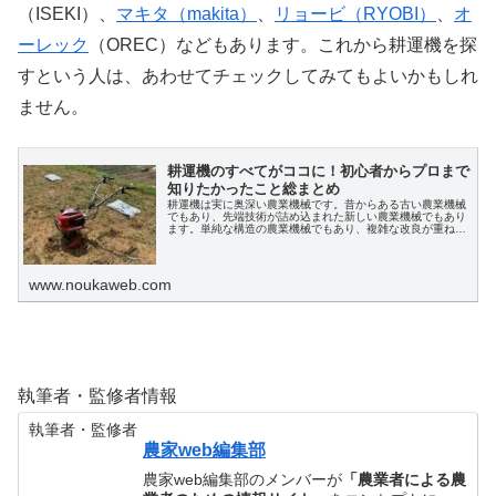
（ISEKI）、
マキタ（makita）
、
リョービ（RYOBI）
、
オ
ーレック
（OREC）などもあります。これから耕運機を探
すという人は、あわせてチェックしてみてもよいかもしれ
ません。
耕運機のすべてがココに！初心者からプロまで
知りたかったこと総まとめ
耕運機は実に奥深い農業機械です。昔からある古い農業機械
でもあり、先端技術が詰め込まれた新しい農業機械でもあり
ます。単純な構造の農業機械でもあり、複雑な改良が重ねら
れた農業機械でもあります。初心者でも知っている農業機械
でもあり、意外とプロでも知らない農業機械でもあります。
本記事では、耕運機に関する知っておきたい情報を網羅的に
説明します。
www.noukaweb.com
執筆者・監修者情報
執筆者・監修者
農家web編集部
農家web編集部のメンバーが
「農業者による農