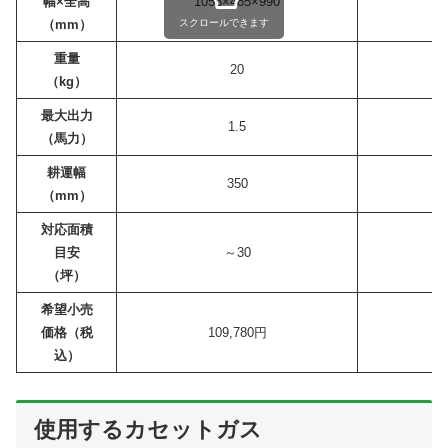
幅×全高
1055×485×990
14
（mm）
スクロールできます
重量
20
（kg）
最大出力
1.5
（馬力）
耕運幅
350
（mm）
対応面積
目安
～30
（坪）
希望小売
価格（税
109,780円
込）
使用するカセットガス