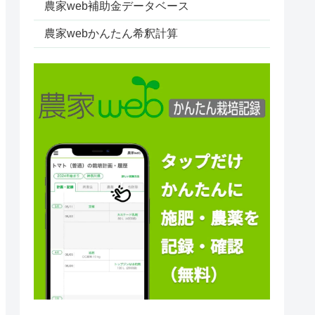
農家web補助金データベース
農家webかんたん希釈計算