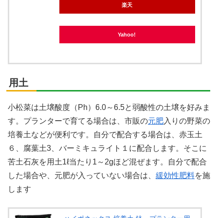
楽天
Yahoo!
用土
小松菜は土壌酸度（Ph）6.0～6.5と弱酸性の土壌を好みま
す。プランターで育てる場合は、市販の
元肥
入りの野菜の
培養土などが便利です。自分で配合する場合は、赤玉土
６、腐葉土3、バーミキュライト１に配合します。そこに
苦土石灰を用土1ℓ当たり1～2gほど混ぜます。自分で配合
した場合や、元肥が入っていない場合は、
緩効性肥料
を施
します