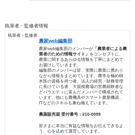
執筆者・監修者情報
執筆者・監修者
農家web編集部
農家web編集部のメンバーが
「農業者による農
業者のための情報サイト」
をコンセプトに、
農業に関するあらゆる情報を丁寧にまとめて
お届けしていきます。
編集部のメンバーは皆、実際に農業に携わり
ながら情報をまとめています。農学を極め樹
木医の資格を持つ者、法人の経営・財務管理
に長けている者、大規模農場の営農経験者な
どバラエティに富んだメンバーで構成されて
います。他にも農機具やスマート農業機器、
ITなどのスキルも兼ね備えています。
農薬販売届 受付番号：210-0099
皆さまに本当に有益な情報をお伝えできるよ
う、心を込めて運営しています。