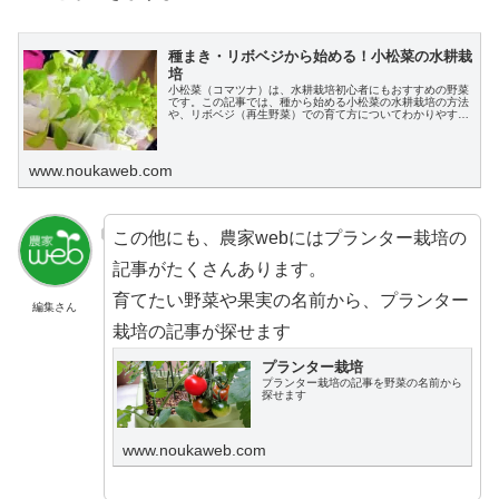
種まき・リボベジから始める！小松菜の水耕栽
培
小松菜（コマツナ）は、水耕栽培初心者にもおすすめの野菜
です。この記事では、種から始める小松菜の水耕栽培の方法
や、リボベジ（再生野菜）での育て方についてわかりやすく
説明します。
www.noukaweb.com
この他にも、農家webにはプランター栽培の
記事がたくさんあります。
育てたい野菜や果実の名前から、プランター
編集さん
栽培の記事が探せます
プランター栽培
プランター栽培の記事を野菜の名前から
探せます
www.noukaweb.com