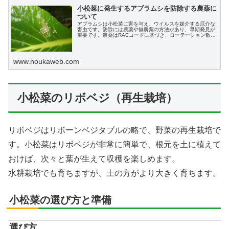
小松菜に発生するアブラムシを防除する農薬に
ついて
アブラムシは小松菜に害を与え、ウイルスを媒介する厄介な
害虫です。防除には農薬や無農薬の方法があり、早期発見が
重要です。農薬はRACコードに基づき、ローテーション散布
が推奨されます。
www.noukaweb.com
小松菜のリボベジ（再生栽培）
リボベジはリボーンベジタブルの略で、野菜の再生栽培で
す。小松菜はリボベジが非常に簡単で、根元を土に植えて
おけば、次々と葉が生えて収穫を楽しめます。
水耕栽培でも育ちますが、土の方がより大きく育ちます。
小松菜の選び方と準備
選び方