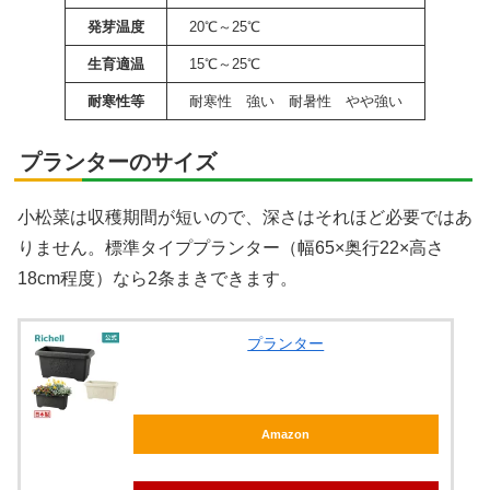
発芽温度
20℃～25℃
生育適温
15℃～25℃
耐寒性等
耐寒性 強い 耐暑性 やや強い
プランターのサイズ
小松菜は収穫期間が短いので、深さはそれほど必要ではあ
りません。標準タイププランター（幅65×奥行22×高さ
18cm程度）なら2条まきできます。
プランター
Amazon