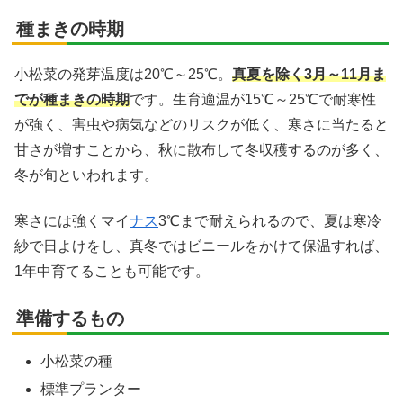
種まきの時期
小松菜の発芽温度は20℃～25℃。
真夏を除く3月～11月ま
でが種まきの時期
です。生育適温が15℃～25℃で耐寒性
が強く、害虫や病気などのリスクが低く、寒さに当たると
甘さが増すことから、秋に散布して冬収穫するのが多く、
冬が旬といわれます。
寒さには強くマイ
ナス
3℃まで耐えられるので、夏は寒冷
紗で日よけをし、真冬ではビニールをかけて保温すれば、
1年中育てることも可能です。
準備するもの
小松菜の種
標準プランター