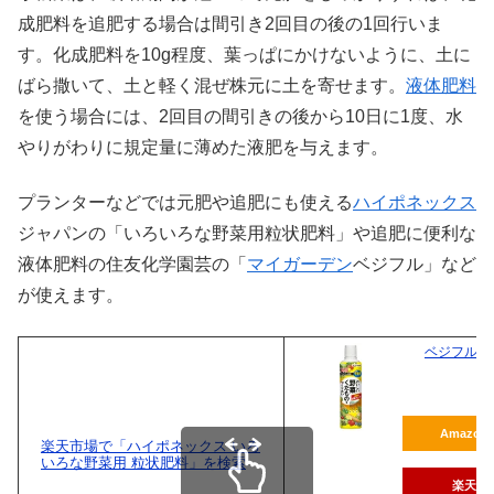
成肥料を追肥する場合は間引き2回目の後の1回行いま
す。化成肥料を10g程度、葉っぱにかけないように、土に
ばら撒いて、土と軽く混ぜ株元に土を寄せます。
液体肥料
X
を使う場合には、2回目の間引きの後から10日に1度、水
やりがわりに規定量に薄めた液肥を与えます。
Facebook
プランターなどでは元肥や追肥にも使える
ハイポネックス
はてブ
ジャパンの「いろいろな野菜用粒状肥料」や追肥に便利な
液体肥料の住友化学園芸の「
マイガーデン
ベジフル」など
LINE
が使えます。
LinkedIn
ベジフル液
コピー
Amazon
楽天市場で「ハイポネックス いろ
いろな野菜用 粒状肥料」を検索
楽天