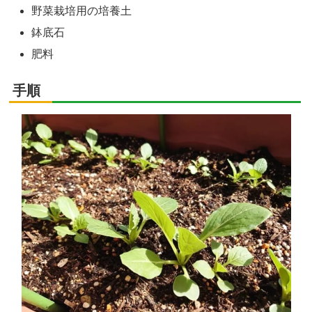
野菜栽培用の培養土
鉢底石
肥料
手順