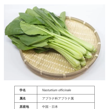
学名
Nasturtium officinale
属名
アブラナ科アブラナ属
原産地
中国・日本