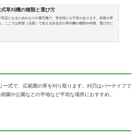
走式草刈機の種類と選び方
不安定になるためかなりの重労働で、安全性にも不安があります。斜面の草
め。ここでは斜面（法面）で使える自走式の草刈機の種類や特徴、選び方に
リー式で、広範囲の草を刈り取ります。刈刃はバーナイフで
果樹園や公園などの平地など平坦な場所におすすめ。