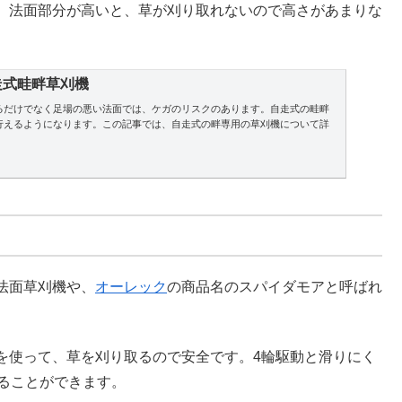
。法面部分が高いと、草が刈り取れないので高さがあまりな
走式畦畔草刈機
るだけでなく足場の悪い法面では、ケガのリスクのあります。自走式の畦畔
行えるようになります。この記事では、自走式の畔専用の草刈機について詳
法面草刈機や、
オーレック
の商品名のスパイダモアと呼ばれ
を使って、草を刈り取るので安全です。4輪駆動と滑りにく
刈ることができます。