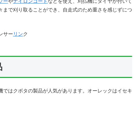
ソー
や
ナイロンコード
などを使え、刈払機にタイヤが付いて
々まで刈り取ることができ、自走式のため重さを感じずにつ
ンサー
リン
ク
品
機ではクボタの製品が人気があります。オーレックはイセキ
。