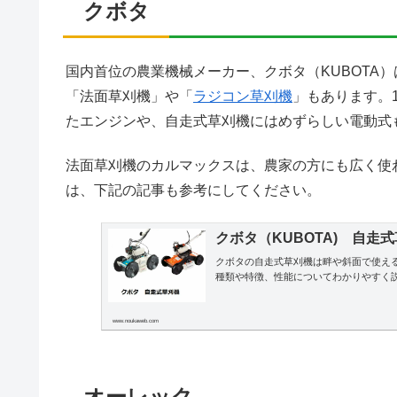
クボタ
国内首位の農業機械メーカー、クボタ（KUBOTA
「法面草刈機」や「
ラジコン草刈機
」もあります。
たエンジンや、自走式草刈機にはめずらしい電動式
法面草刈機のカルマックスは、農家の方にも広く使
は、下記の記事も参考にしてください。
クボタ（KUBOTA) 自走
クボタの自走式草刈機は畔や斜面で使え
種類や特徴、性能についてわかりやすく
www.noukaweb.com
オーレック