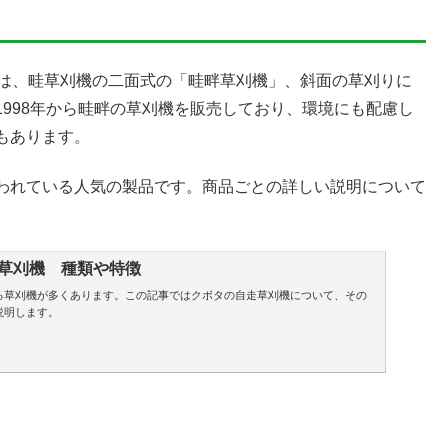
）は、畦草刈機の二面式の「畦畔草刈機」、斜面の草刈りに
1998年から畦畔の草刈機を販売しており、環境にも配慮し
もあります。
われている人気の製品です。商品ごとの詳しい説明について
式草刈機 種類や特徴
る草刈機が多くあります。この記事ではクボタの自走草刈機について、その
説明します。