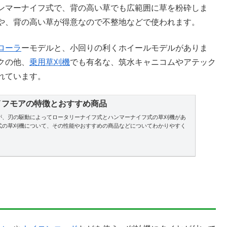
ンマーナイフ式で、背の高い草でも広範囲に草を粉砕しま
や、背の高い草が得意なので不整地などで使われます。
ローラ
ーモデルと、小回りの利くホイールモデルがありま
クの他、
乗用草刈機
でも有名な、筑水キャニコムやアテック
れています。
イフモアの特徴とおすすめ商品
が、刃の駆動によってロータリーナイフ式とハンマーナイフ式の草刈機があ
式の草刈機について、その性能やおすすめの商品などについてわかりやすく