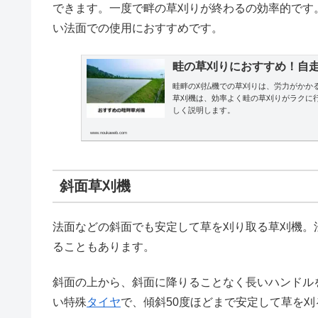
できます。一度で畔の草刈りが終わるの効率的です
い法面での使用におすすめです。
畦の草刈りにおすすめ！自
畦畔の刈払機での草刈りは、労力がかか
草刈機は、効率よく畦の草刈りがラクに
しく説明します。
www.noukaweb.com
斜面草刈機
法面などの斜面でも安定して草を刈り取る草刈機。
ることもあります。
斜面の上から、斜面に降りることなく長いハンドル
い特殊
タイヤ
で、傾斜50度ほどまで安定して草を