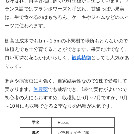
も呼ばれ、日本各地に多くの野生種が自生しています。フ
ランス語ではフランボワーズと呼ばれ、甘酸っぱい果実
は、生で食べるのはもちろん、ケーキやジャムなどのスイ
ーツに使われます。
樹高は成木でも1m～1.5ｍの小果樹で場所もとらないので
鉢植えでも十分育てることができます。果実だけでなく、
白い可憐な花もかわいらしく、
観葉植物
としても人気があ
ります。
寒さや病害虫にも強く、自家結実性なので1株で受粉して
実がります。
無農薬
でも栽培でき、1株で実付がよいので
初心者の人にもおすすめ。収穫期は6月～7月ですが、9月
～10月にも収穫できる２季なりの品種が人気です。
学名
Rubus
属名
バラ科キイチゴ属