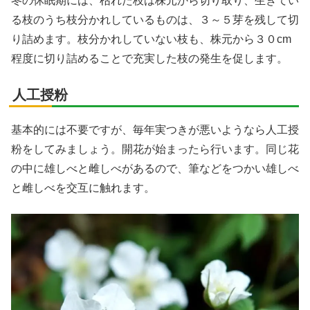
冬の休眠期には、枯れた枝は株元から切り取り、生きてい
る枝のうち枝分かれしているものは、３～５芽を残して切
り詰めます。枝分かれしていない枝も、株元から３０cm
程度に切り詰めることで充実した枝の発生を促します。
人工授粉
基本的には不要ですが、毎年実つきが悪いようなら人工授
粉をしてみましょう。開花が始まったら行います。同じ花
の中に雄しべと雌しべがあるので、筆などをつかい雄しべ
と雌しべを交互に触れます。