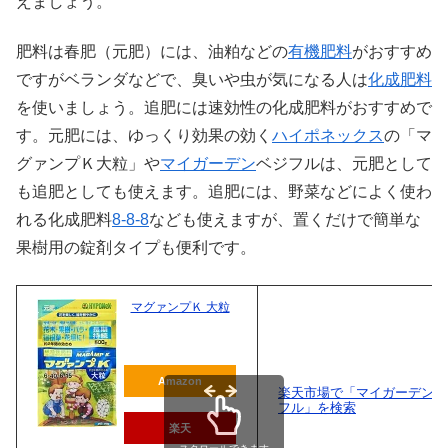
えましょう。
肥料は春肥（元肥）には、油粕などの
有機肥料
がおすすめ
ですがベランダなどで、臭いや虫が気になる人は
化成肥料
を使いましょう。追肥には速効性の化成肥料がおすすめで
す。元肥には、ゆっくり効果の効く
ハイポネックス
の「マ
グァンプＫ大粒」や
マイガーデン
ベジフルは、元肥として
も追肥としても使えます。追肥には、野菜などによく使わ
れる化成肥料
8-8-8
なども使えますが、置くだけで簡単な
果樹用の錠剤タイプも便利です。
マグァンプＫ 大粒
Amazon
楽天市場で「マイガーデン 
フル」を検索
楽天