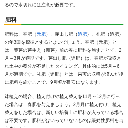
るので水切れには注意が必要です。
肥料
肥料は、春肥（
元肥
）、芽出し肥（
追肥
）、礼肥（追肥）
の年3回を標準とするとよいでしょう。春肥（元肥）と
は、葉芽の芽生え（新芽）前の春に肥料を施すことで、2
月～3月が適期です。芽出し肥（追肥）は、春肥が吸収さ
れ土中の養分が不足したタイミング、具体的には5月～6
月が適期です。礼肥（追肥）とは、果実の収穫が済んだ後
に肥料を施すことで、9月頃が目安になります。
鉢植えの場合、植え付けや植え替えを11月～12月に行っ
た場合は、春肥を与えましょう。2月月に植え付け、植え
替えをした場合は、新しい培養土に肥料が入っている場合
は不要です。肥料がはいっていないものは緩効性肥料を与