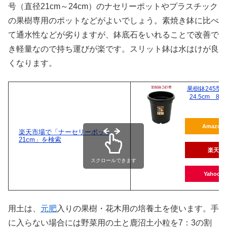
号（直径21cm～24cm）のナセリーポットやプラスチック
の果樹専用のポットなどがよいでしょう。素焼き鉢に比べ
て通水性などが劣りますが、鉢底石をいれることで改善で
き軽量なので持ち運びが楽です。スリット鉢は水はけが良
くなります。
果樹鉢245型
24.5cm 8
Amazon
楽天市場で「ナーセリーポット
21cm」を検索
楽天
スクロールできます
Yahoo!
用土は、
元肥
入りの果樹・花木用の培養土を使います。手
に入らない場合には野菜用の土と鹿沼土小粒を7：3の割