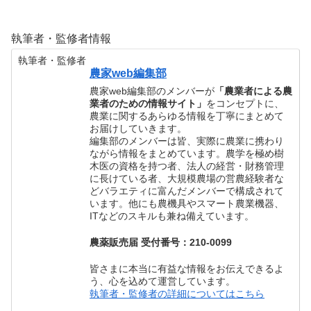
執筆者・監修者情報
執筆者・監修者
農家web編集部
農家web編集部のメンバーが
「農業者による農
業者のための情報サイト」
をコンセプトに、
農業に関するあらゆる情報を丁寧にまとめて
お届けしていきます。
編集部のメンバーは皆、実際に農業に携わり
ながら情報をまとめています。農学を極め樹
木医の資格を持つ者、法人の経営・財務管理
に長けている者、大規模農場の営農経験者な
どバラエティに富んだメンバーで構成されて
います。他にも農機具やスマート農業機器、
ITなどのスキルも兼ね備えています。
農薬販売届 受付番号：210-0099
皆さまに本当に有益な情報をお伝えできるよ
う、心を込めて運営しています。
執筆者・監修者の詳細についてはこちら