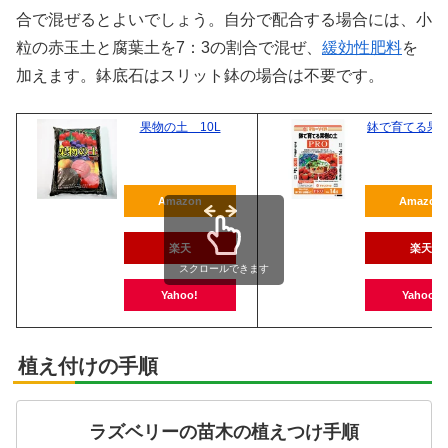
合で混ぜるとよいでしょう。自分で配合する場合には、小
粒の赤玉土と腐葉土を7：3の割合で混ぜ、
緩効性肥料
を
加えます。鉢底石はスリット鉢の場合は不要です。
果物の土 10L
鉢で育てる果
Amazon
Amazon
楽天
楽天
スクロールできます
Yahoo!
Yahoo!
植え付けの手順
ラズベリーの苗木の植えつけ手順