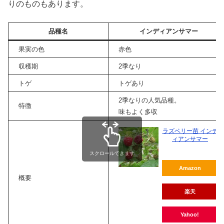
りのものもあります。
品種名
インディアンサマー
果実の色
赤色
収穫期
2季なり
トゲ
トゲあり
2季なりの人気品種。
特徴
味もよく多収
ラズベリー苗 インデ
ィアンサマー
スクロールできます
Amazon
概要
楽天
Yahoo!