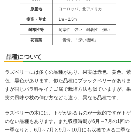
原産地
ヨーロッパ、北アメリカ
樹高・草丈
1m～2.5m
X
耐寒性等
耐寒性 強い 耐暑性 強い
花言葉
「愛情」「深い後悔」
Facebook
品種について
はてブ
ラズベリーには多くの品種があり、果実は赤色、黄色、紫
LINE
色、黒色があります。似た品種にブラックベリーがありま
すが同じバラ科キイチゴ属で栽培方法も似ていますが、果
LinkedIn
実の風味や枝の伸び方なども違う、異なる品種です。
コピー
ラズベリーの木には、トゲがあるものが一般的ですがトゲ
のない品種もあります。また収穫時期が6月～7月の1回の
一季なりと、6月～7月と9月～10月にも収穫できる二季な