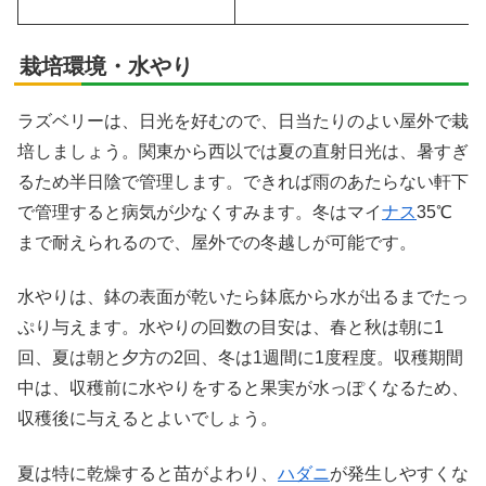
栽培環境・水やり
ラズベリーは、日光を好むので、日当たりのよい屋外で栽
培しましょう。関東から西以では夏の直射日光は、暑すぎ
るため半日陰で管理します。できれば雨のあたらない軒下
で管理すると病気が少なくすみます。冬はマイ
ナス
35℃
まで耐えられるので、屋外での冬越しが可能です。
水やりは、鉢の表面が乾いたら鉢底から水が出るまでたっ
ぷり与えます。水やりの回数の目安は、春と秋は朝に1
回、夏は朝と夕方の2回、冬は1週間に1度程度。収穫期間
中は、収穫前に水やりをすると果実が水っぽくなるため、
収穫後に与えるとよいでしょう。
夏は特に乾燥すると苗がよわり、
ハダニ
が発生しやすくな