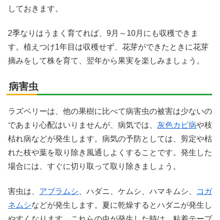
しておきます。
2季なりはうまく育てれば、9月～10月にも収穫できま
す。植えつけ1年目は収穫せず、花芽ができたときに花芽
摘みをして株を育て、翌年から果実を楽しみましょう。
病害虫
ラズベリーは、他の果樹に比べて病害虫の被害は少ないの
であまり心配はいりませんが、病気では、
灰色カビ病
や枝
枯れ病などが発生します。病気の予防としては、剪定や枯
れた枝や葉を取り除き風通しよくすることです。発生した
場合には、すぐに切り取って取り除きましょう。
害虫は、
アブラムシ
、ハダニ、ケムシ、ハマキムシ、
コガ
ネムシ
などが発生します。夏に乾燥するとハダニが発生し
やすくなります。これらの虫が発生した時は、粘着テープ