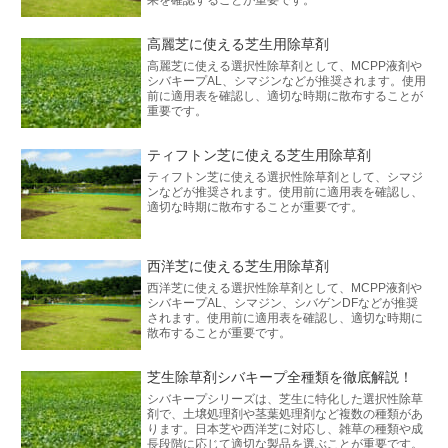
高麗芝に使える芝生用除草剤
高麗芝に使える選択性除草剤として、MCPP液剤や
シバキープAL、シマジンなどが推奨されます。使用
前に適用表を確認し、適切な時期に散布することが
重要です。
ティフトン芝に使える芝生用除草剤
ティフトン芝に使える選択性除草剤として、シマジ
ンなどが推奨されます。使用前に適用表を確認し、
適切な時期に散布することが重要です。
西洋芝に使える芝生用除草剤
西洋芝に使える選択性除草剤として、MCPP液剤や
シバキープAL、シマジン、シバゲンDFなどが推奨
されます。使用前に適用表を確認し、適切な時期に
散布することが重要です。
芝生除草剤シバキープ全種類を徹底解説！
シバキープシリーズは、芝生に特化した選択性除草
剤で、土壌処理剤や茎葉処理剤など複数の種類があ
ります。日本芝や西洋芝に対応し、雑草の種類や成
長段階に応じて適切な製品を選ぶことが重要です。