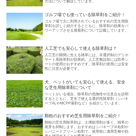
方法について解説しています。
ゴルフ場でも使っている除草剤をご紹介！
ゴルフ場で主に利用されているおすすめの芝生用除
草剤を詳しく紹介するとともに、除草剤の効果をパ
ワーアップさせる展着剤について記載しています。
人工芝でも安心して使える除草剤は？
人工芝の隙間に生える雑草には、非選択制のグリホ
サート系除草剤が効果的。人工芝敷設前には防草シ
ートの使用がおすすめです。除草剤の使用には安全
性に注意が必要です。
犬、ペットがいても安心して使える、安全
な芝生用除草剤について
ペットがいる場合、除草剤の危険性や注意点を説明
するとともに、芝生で使える選択性除草剤（シバキ
ープALやMCPP液剤など）を紹介しています。
顆粒のおすすめ芝生用除草剤をご紹介！
顆粒の芝生用除草剤は、土壌処理剤が多く、雑草の
発芽を抑制します。おすすめはシバキープⅢ粒剤や
シバニードグリーン粒剤で、使用前に適用芝種や効
果を確認することが重要です。