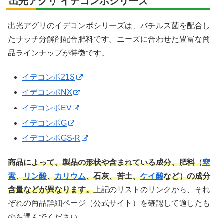
出光アグリ イデコンポシリーズ
出光アグリのイデコンポシリーズは、バチルス菌を配合し
たサッチ分解剤配合肥料です。ニーズに合わせた豊富な商
品ラインナップが特徴です。
イデコンポ21S
イデコンポNX
イデコンポEV
イデコンポG
イデコンポGS-R
商品によって、製品の形状や含まれている成分、肥料（
窒
素
、
リン酸
、
カリウム
、石灰、苦土、
ケイ酸
など）の成分
含量などが異なります。
上記のリストのリンクから、それ
ぞれの商品詳細ページ（公式サイト）を確認して適したも
のを選んでください。