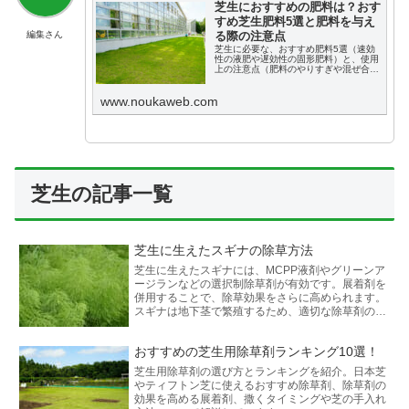
芝生におすすめの肥料は？おす
すめ芝生肥料5選と肥料を与え
編集さん
る際の注意点
芝生に必要な、おすすめ肥料5選（速効
性の液肥や遅効性の固形肥料）と、使用
上の注意点（肥料のやりすぎや混ぜ合わ
せは避け、適量を均等に撒くことなど）
も紹介しています。
www.noukaweb.com
芝生の記事一覧
芝生に生えたスギナの除草方法
芝生に生えたスギナには、MCPP液剤やグリーンア
ージランなどの選択制除草剤が有効です。展着剤を
併用することで、除草効果をさらに高められます。
スギナは地下茎で繁殖するため、適切な除草剤の選
定が重要です。
おすすめの芝生用除草剤ランキング10選！
芝生用除草剤の選び方とランキングを紹介。日本芝
やティフトン芝に使えるおすすめ除草剤、除草剤の
効果を高める展着剤、撒くタイミングや芝の手入れ