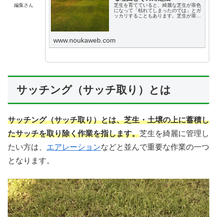
編集さん
芝生を育てていると、綺麗な芝生が茶色
になって「枯れてしまったのでは」とガ
ッカリすることもあります。芝生が茶色
になる原因は複数考えられます。適切な
判断と対処法ができるようにおさらいし
ておきましょう。この記事では、芝生が
茶色に変色する原因と判断方法、対処方
www.noukaweb.com
法について、詳しく解説します。
サッチング（サッチ取り）とは
サッチング（サッチ取り）とは、芝生・土壌の上に蓄積し
たサッチを取り除く作業を指します。
芝生を綺麗に管理し
たい方は、
エアレーション
などと並んで重要な作業の一つ
となります。