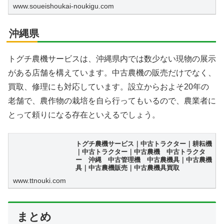
運機・トラクターなどの買取にも注力し農家様や一般ユーザ
www.soueishoukai-noukigu.com
ー様から買取・修理・販売もおこなっております。...
沖縄県
トグチ農機サービスは、沖縄県内では数少ない現物の展示
がある店舗を構えています。中古農機の販売だけでなく、
買取、修理にも対応しています。設立からおよそ20年の
老舗で、農作物の栽培を自ら行ってもいるので、農業者に
とって頼りになる存在といえるでしょう。
トグチ農機サービス｜中古トラクター｜耕耘機
｜中古トラクター｜中古農機 中古トラクタ
ー 沖縄 中古管理機 中古農機具｜中古農機
具｜中古農機販売｜中古農機具買取
www.ttnouki.com
まとめ