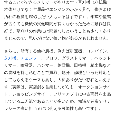
することができるメリットがあります（草刈機（刈払機）
本体だけでなく付属品やエンジンのかかり具合、傷および
汚れの程度を確認したい人もいるはずです）。年式や型式
が古くても機械の実働時間が長くなかったために動作は良
好で、草刈りの作業には問題なしということも少なくあり
ませんので、思いがけない拾い物があるかもしれません。
さらに、所有する他の農機、例えば耕運機、コンバイン、
芝刈機
、
チェンソー
、ブロワ、グラストリマー、ヘッジト
リマー、噴霧器、ハンマー、除雪機、田植機、精米機など
の農機を持ち込むことで買取、処分、修理といった対応も
してもらえるケースもあり、大変ありがたい存在といえま
す（実際は、実店舗を営業しながらも、オークションサイ
ト、ショッピングサイト、フリマアプリに中古商品を出品
している二刀流であることが多いため、知識が豊富でリテ
ラシーの高い担当者に出会える可能性も高いです）。