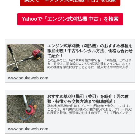
Yahooで「エンジン式刈払機 中古」を検索
エンジン式草刈機（刈払機）のおすすめ機種を
徹底比較！中古やレンタル方法、価格も合わせ
て紹介！
この記事では、特に草刈り機の中でも、「刈払機」と呼ばれ
る、肩掛け、背負式のエンジン式草刈機をメインに、おすす
めの機種を徹底比較するとともに、購入方法や中古の入手方
法、そしてレンタル方法やメンテナンス、修理方法を紹介し
ます。
www.noukaweb.com
おすすめ草刈り機刃（替刃）を紹介！刃の種
類・特徴から交換方法まで徹底解説！
草刈機(刈払機)の性能やブレード(刃)は年々進化しています。
ここでは、草刈機(刈払機)の刃物の部分である、ブレード(刃)
の種類と特徴、種類毎のおすすめ替刃、そして刃のメンテナ
ンスや交換、取り付け方法についても説明していきます。
www.noukaweb.com