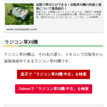
自動で草刈りができる！自動草刈機の性能と価
格について徹底紹介！
最近では、お掃除ロボット ルンバのような、自動で一定範囲
の草刈りを行ってくれる自動草刈り機、草刈りロボットが開
発、販売されるようになりました。ここでは、この自動草刈
りロボットの代表2製品の、特徴と価格について解説してい
きます。
www.noukaweb.com
ラジコン草刈機
ラジコン草刈機は、その名の通り、リモコンで日陰等から
遠隔地操作できるラジコン草刈機です。
楽天で「ラジコン草刈機 中古」を検索
Yahooで「ラジコン草刈機 中古」を検索