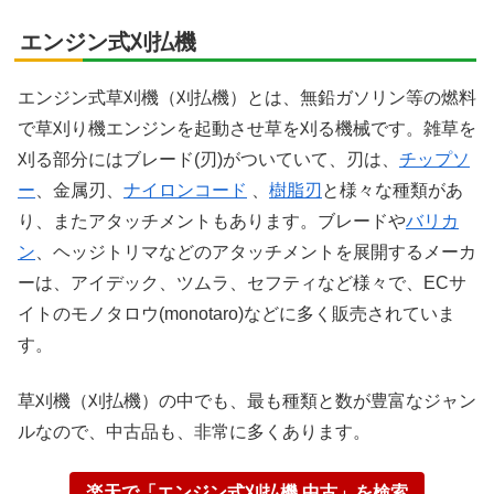
エンジン式刈払機
エンジン式草刈機（刈払機）とは、無鉛ガソリン等の燃料
で草刈り機エンジンを起動させ草を刈る機械です。雑草を
刈る部分にはブレード(刃)がついていて、刃は、
チップソ
ー
、金属刃、
ナイロンコード
、
樹脂刃
と様々な種類があ
り、またアタッチメントもあります。ブレードや
バリカ
ン
、ヘッジトリマなどのアタッチメントを展開するメーカ
ーは、アイデック、ツムラ、セフティなど様々で、ECサ
イトのモノタロウ(monotaro)などに多く販売されていま
す。
草刈機（刈払機）の中でも、最も種類と数が豊富なジャン
ルなので、中古品も、非常に多くあります。
楽天で「エンジン式刈払機 中古」を検索