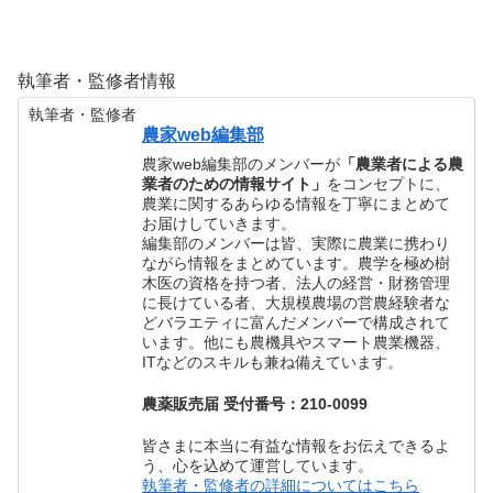
執筆者・監修者情報
執筆者・監修者
農家web編集部
農家web編集部のメンバーが
「農業者による農
業者のための情報サイト」
をコンセプトに、
農業に関するあらゆる情報を丁寧にまとめて
お届けしていきます。
編集部のメンバーは皆、実際に農業に携わり
ながら情報をまとめています。農学を極め樹
木医の資格を持つ者、法人の経営・財務管理
に長けている者、大規模農場の営農経験者な
どバラエティに富んだメンバーで構成されて
います。他にも農機具やスマート農業機器、
ITなどのスキルも兼ね備えています。
農薬販売届 受付番号：210-0099
皆さまに本当に有益な情報をお伝えできるよ
う、心を込めて運営しています。
執筆者・監修者の詳細についてはこちら