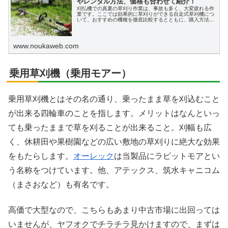
やレンタル方法、価格も合わせて紹介！
刈払機での真夏の草刈り作業は、事故も多く、大変疲れる作
業です。ここでは効果的に草刈りができる自走式草刈機につ
いて、おすすめの機種を徹底比較するとともに、購入方法や
中古の入手方法、そしてレンタル方法やメンテナンス、修理
方法を紹介します。
www.noukaweb.com
乗用草刈機（乗用モアー）
乗用草刈機とはその名の通り、乗ったまま草を刈込むこと
が出来る四輪車のことを指します。メリットはなんといっ
ても乗ったままで草を刈ることが出来ること。刈幅も広
く、休耕田や果樹園などの広い敷地の草刈りに絶大な効果
をもたらします。
オーレック
は当製品にラビットモアとい
う名称をつけています。他、アテックス、筑水キャニコム
（まさおなど）も有名です。
高価で大型なので、こちらもあまり中古市場に出回っては
いませんが、ヤフオクでチラチラ見かけますので、まずは