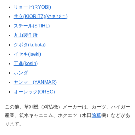
リョービ(RYOBI)
共立(KIORITZ)(やまびこ)
スチール(STIHL)
丸山製作所
クボタ(kubota)
イセキ(iseki)
工進(kosin)
ホンダ
ヤンマー(YANMAR)
オーレック(OREC)
この他、草刈機（刈払機）メーカーは、カーツ、ハイガー
産業、筑水キャニコム、ホクエツ（水田
除草
機）などがあ
ります。