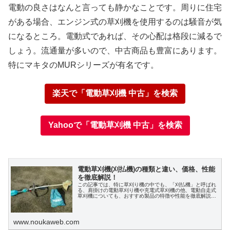
電動の良さはなんと言っても静かなことです。周りに住宅
がある場合、エンジン式の草刈機を使用するのは騒音が気
になるところ。電動式であれば、その心配は格段に減るで
しょう。流通量が多いので、中古商品も豊富にあります。
特にマキタのMURシリーズが有名です。
楽天で「電動草刈機 中古」を検索
Yahooで「電動草刈機 中古」を検索
電動草刈機(刈払機)の種類と違い、価格、性能
を徹底解説！
この記事では、特に草刈り機の中でも、「刈払機」と呼ばれ
る、肩掛けの電動草刈り機や充電式草刈機の他、電動自走式
草刈機についても、おすすめ製品の特徴や性能を徹底解説し
ます。
www.noukaweb.com