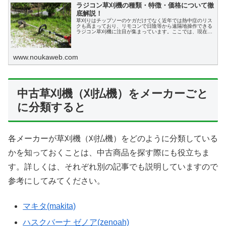
ラジコン草刈機の種類・特徴・価格について徹
底解説！
草刈りはチップソーのケガだけでなく近年では熱中症のリス
クも高まっており、リモコンで日陰等から遠隔地操作できる
ラジコン草刈機に注目が集まっています。ここでは、現在日
本で手に入るラジコン草刈機のおすすめ機種の特徴と目安価
格を説明していきます。
www.noukaweb.com
中古草刈機（刈払機）をメーカーごと
に分類すると
各メーカーが草刈機（刈払機）をどのように分類している
かを知っておくことは、中古商品を探す際にも役立ちま
す。詳しくは、それぞれ別の記事でも説明していますので
参考にしてみてください。
マキタ(makita)
ハスクバーナ ゼノア(zenoah)