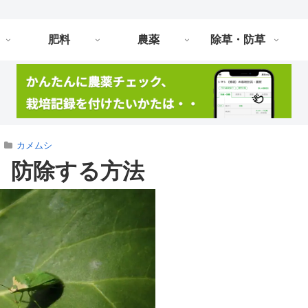
肥料
農薬
除草・防草
カメムシ
、防除する方法