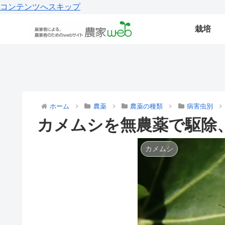
コンテンツへスキップ
栽培
ホーム
農薬
農薬の種類
病害虫別
カメムシを無農薬で駆除
カメムシ