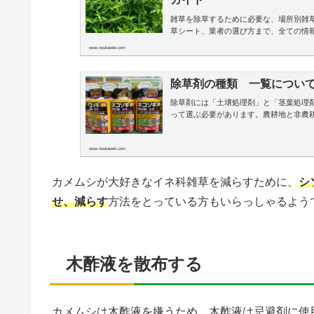
雑草を除草するために必要な、場所別雑
草シート、業者の選び方まで、全ての情
www.noukaweb.com
除草剤の種類 一覧につい
除草剤には「土壌処理剤」と「茎葉処理
って選ぶ必要があります。農耕地と非農
www.noukaweb.com
カメムシが大好きなイネ科雑草を減らすために、
シ
せ、減らす
方法をとっている方もいらっしゃるよう
木酢液を散布する
カメムシは木酢液を嫌うため、木酢液は忌避剤に使