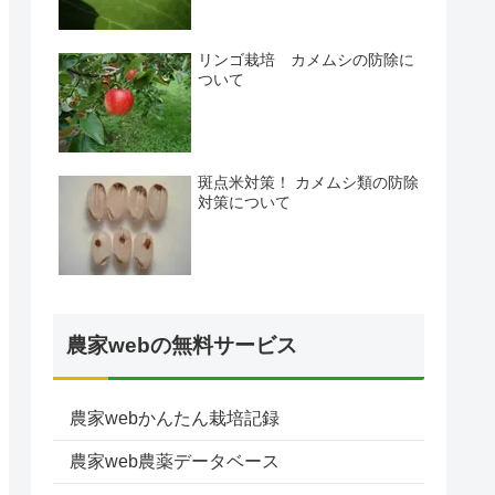
リンゴ栽培 カメムシの防除に
ついて
斑点米対策！ カメムシ類の防除
対策について
農家webの無料サービス
農家webかんたん栽培記録
農家web農薬データベース