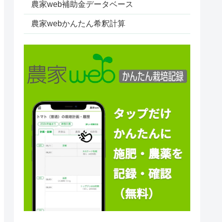
農家web補助金データベース
農家webかんたん希釈計算