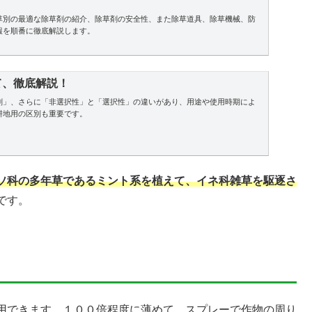
草別の最適な除草剤の紹介、除草剤の安全性、また除草道具、除草機械、防
報を順番に徹底解説します。
て、徹底解説！
剤」、さらに「非選択性」と「選択性」の違いがあり、用途や使用時期によ
耕地用の区別も重要です。
ソ科の多年草であるミント系を植えて、イネ科雑草を駆逐さ
です。
用できます。１００倍程度に薄めて、スプレーで作物の周り