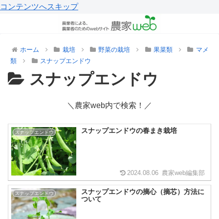
コンテンツへスキップ
ホーム
栽培
野菜の栽培
果菜類
マメ
類
スナップエンドウ
スナップエンドウ
＼農家web内で検索！／
スナップエンドウの春まき栽培
スナップエンドウ
2024.08.06
農家web編集部
スナップエンドウの摘心（摘芯）方法に
スナップエンドウ
ついて