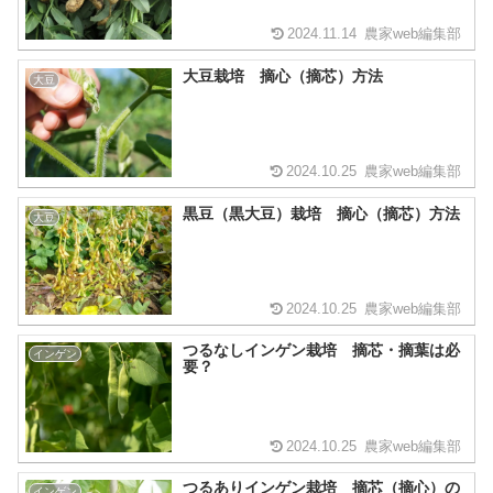
2024.11.14
農家web編集部
大豆栽培 摘心（摘芯）方法
大豆
2024.10.25
農家web編集部
黒豆（黒大豆）栽培 摘心（摘芯）方法
大豆
2024.10.25
農家web編集部
つるなしインゲン栽培 摘芯・摘葉は必
インゲン
要？
2024.10.25
農家web編集部
つるありインゲン栽培 摘芯（摘心）の
インゲン