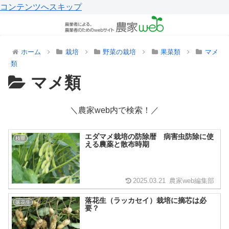
コンテンツへスキップ
ホーム
栽培
野菜の栽培
果菜類
マメ
類
マメ類
＼農家web内で検索！／
エダマメ栽培の防除暦 病害虫防除に使
枝豆
える農薬と散布時期
2025.03.21
農家web編集部
落花生（ラッカセイ）栽培に摘芯は必
落花生
要？