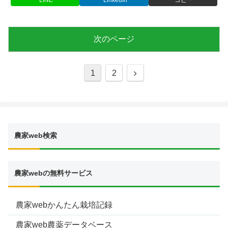
LINE
LinkedIn
コピー
次のページ
次
1
2
へ
農家web検索
農家webの無料サービス
農家webかんたん栽培記録
農家web農薬データベース