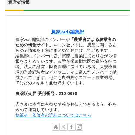
運営者情報
農家web編集部
農家web編集部のメンバーが
「農業者による農業者の
ための情報サイト」
をコンセプトに、農業に関するあ
らゆる情報を丁寧にまとめてお届けしていきます。
編集部のメンバーは皆、実際に農業に携わりながら情
報をまとめています。農学を極め樹木医の資格を持つ
者、法人の経営・財務管理に長けている者、大規模農
場の営農経験者などバラエティに富んだメンバーで構
成されています。他にも農機具やスマート農業機器、
ITなどのスキルも兼ね備えています。
農薬販売届 受付番号：210-0099
皆さまに本当に有益な情報をお伝えできるよう、心を
込めて運営しています。
執筆者・監修者の詳細についてはこちら