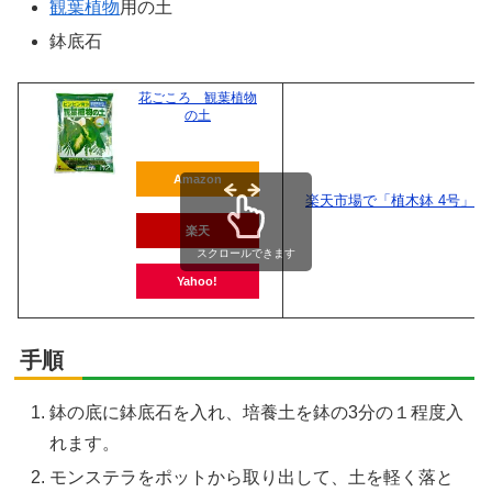
観葉植物
用の土
鉢底石
花ごころ 観葉植物
の土
Amazon
楽天市場で「植木鉢 4号」を
楽天
スクロールできます
Yahoo!
手順
鉢の底に鉢底石を入れ、培養土を鉢の3分の１程度入
れます。
モンステラをポットから取り出して、土を軽く落と