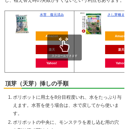
し、植え替え時の失敗がすくないという利点もあります。
水苔 復元済み
さし芽種まき
Amazon
Amazon
楽天
楽天
スクロールできます
Yahoo!
Yahoo!
頂芽（天芽）挿しの手順
ポリポットに用土を8分目程度いれ、水をたっぷり与
えます。水苔を使う場合は、水で戻してから使いま
す。
ポリポットの中央に、モンステラを差し込む用の穴