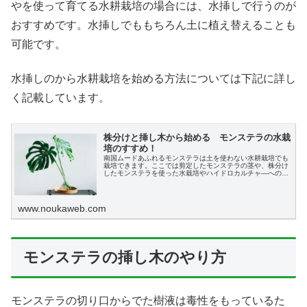
やを使って育てる水耕栽培の場合には、水挿しで行うのが
おすすめです。水挿しでももちろん土に植え替えることも
可能です。
水挿しのから水耕栽培を始める方法については下記に詳し
く記載しています。
株分けと挿し木から始める モンステラの水栽
培のすすめ！
南国ムードあふれるモンステラは土を使わない水耕栽培でも
栽培できます。ここでは剪定したモンステラの茎や、株分け
したモンステラを使った水栽培やハイドロカルチャ―への植
え替え、育て方を初心者の方にもわかりやすく説明します。
www.noukaweb.com
モンステラの挿し木のやり方
モンステラの切り口からでた樹液は毒性をもっているた