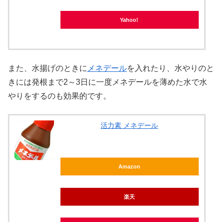
Yahoo!
X
また、水揚げのときに
メネデール
を入れたり、水やりのと
Facebook
きには発根まで2～3日に一度メネデールを薄めた水で水
はてブ
やりをするのも効果的です。
LINE
活力素 メネデール
LinkedIn
Amazon
コピー
楽天