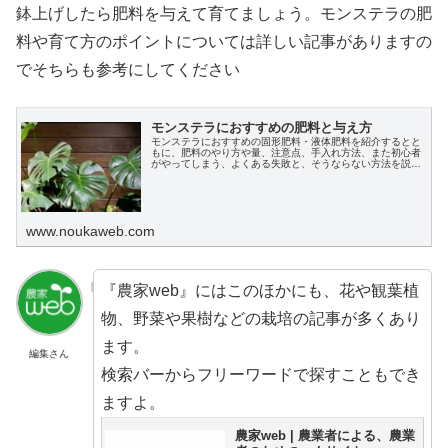
鉢上げしたら肥料を与えて育てましょう。モンステラの肥
料や育て方のポイントについては詳しい記事がありますの
でそちらも参考にしてください
モンステラにおすすめの肥料と与え方
モンステラにおすすめの固形肥料・液体肥料を紹介するとと
もに、肥料のやり方や量、注意点、手入れ方法、また初心者
がやってしまう、よくある失敗と、そうならない方法を説明
します。
www.noukaweb.com
『農家web』にはこのほかにも、花や観葉植
物、野菜や果樹などの栽培の記事が多くあり
ます。
編集さん
検索バーからフリーワードで探すこともでき
ますよ。
農家web | 農業者による、農業