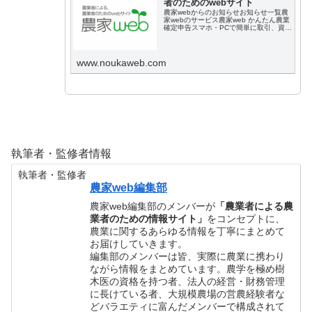
者のためのwebサイト
農家webからのお知らせお知らせ一覧農
家webのサービス農家web かんたん農業
確定申告スマホ・PCで簡単に取引、資産
を登録でき、白色確定申告に必要な情報
を自動出力できるサービスです。▶無料
で利用する農家web かんたん栽培記録ア
プリ肥料や農薬の使用履歴を簡単...
www.noukaweb.com
執筆者・監修者情報
執筆者・監修者
農家web編集部
農家web編集部のメンバーが
「農業者による農
業者のための情報サイト」
をコンセプトに、
農業に関するあらゆる情報を丁寧にまとめて
お届けしていきます。
編集部のメンバーは皆、実際に農業に携わり
ながら情報をまとめています。農学を極め樹
木医の資格を持つ者、法人の経営・財務管理
に長けている者、大規模農場の営農経験者な
どバラエティに富んだメンバーで構成されて