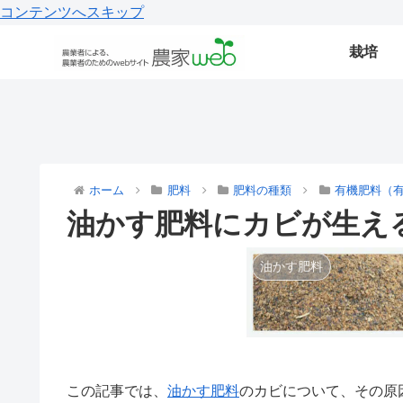
コンテンツへスキップ
栽培
ホーム
肥料
肥料の種類
有機肥料（
油かす肥料にカビが生え
油かす肥料
この記事では、
油かす
肥料
のカビについて、その原