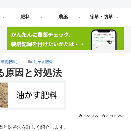
肥料
農薬
除草・防草
有機質肥料）
油かす肥料
る原因と対処法
2022.08.27
2024.10.25
因と対処法を詳しく紹介します。