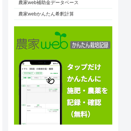
農家web補助金データベース
農家webかんたん希釈計算