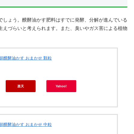
でしょう。醗酵油かす肥料はすでに発酵、分解が進んでいる
生えづらいと考えられます。また、臭いやガス害による植物
 超醗酵油かす おまかせ 顆粒
楽天
Yahoo!
 超醗酵油かす おまかせ 中粒