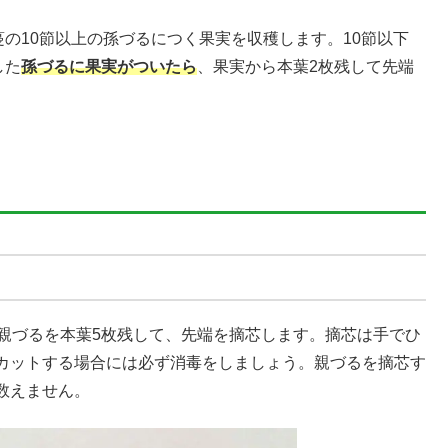
の10節以上の孫づるにつく果実を収穫します。10節以下
した
孫づるに果実がついたら
、果実から本葉2枚残して先端
。親づるを本葉5枚残して、先端を摘芯します。摘芯は手でひ
カットする場合には必ず消毒をしましょう。親づるを摘芯す
数えません。