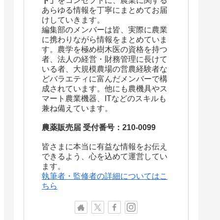
ト」
をコンセプトに、農業に関する
あらゆる情報を丁寧にまとめてお届
けしていきます。
編集部のメンバーは皆、実際に農業
に携わりながら情報をまとめていま
す。農学を極め樹木医の資格を持つ
者、法人の経営・財務管理に長けて
いる者、大規模農場の営農経験者な
どバラエティに富んだメンバーで構
成されています。他にも農機具やス
マート農業機器、ITなどのスキルも
兼ね備えています。
農薬販売届 受付番号：210-0099
皆さまに本当に有益な情報をお伝え
できるよう、心を込めて運営してい
ます。
執筆者・監修者の詳細についてはこ
ちら