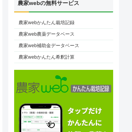
農家webの無料サービス
農家webかんたん栽培記録
農家web農薬データベース
農家web補助金データベース
農家webかんたん希釈計算