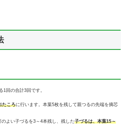
法
る1回の合計3回です。
出たころ
に行います。本葉5枚を残して親つるの先端を摘芯
のよい子づるを3～4本残し、残した
子づるは、本葉15～