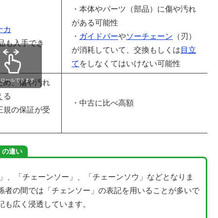
・本体やパーツ（部品）に傷や汚れ
がある可能性
ナカ
・
ガイドバー
や
ソーチェーン
（刃）
品も入手でき
が消耗していて、交換もしくは
目立
て
をしなくてはいけない可能性
クロールできます
ため、傷や汚れ
える
・中古に比べ高額
正規の保証が受
」の違い
ソー」、「チェーンソー」、「チェーンソウ」などとなりま
係者の間では「チェンソー」の表記を用いることが多いで
記も広く浸透しています。