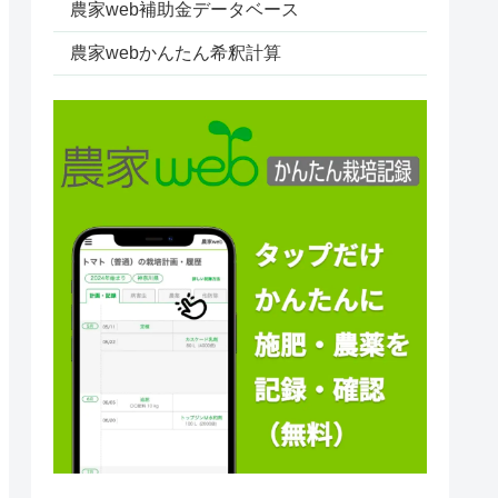
農家web補助金データベース
農家webかんたん希釈計算