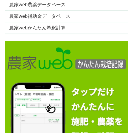
農家web農薬データベース
農家web補助金データベース
農家webかんたん希釈計算