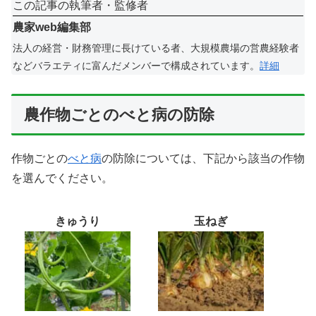
この記事の執筆者・監修者
農家web編集部
法人の経営・財務管理に長けている者、大規模農場の営農経験者
などバラエティに富んだメンバーで構成されています。
詳細
農作物ごとのべと病の防除
作物ごとの
べと病
の防除については、下記から該当の作物
を選んでください。
きゅうり
玉ねぎ