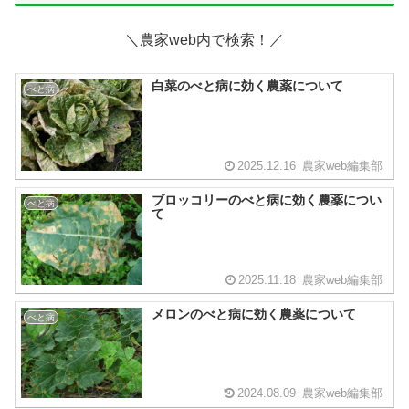
＼農家web内で検索！／
白菜のべと病に効く農薬について
べと病
2025.12.16
農家web編集部
ブロッコリーのべと病に効く農薬につい
べと病
て
2025.11.18
農家web編集部
メロンのべと病に効く農薬について
べと病
2024.08.09
農家web編集部