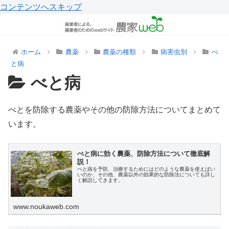
コンテンツへスキップ
ホーム
農薬
農薬の種類
病害虫別
べ
と病
べと病
べとを防除する農薬やその他の防除方法についてまとめて
います。
べと病に効く農薬、防除方法について徹底解
説！
べと病を予防、治療するためにはどのような農薬を使えばい
いのか、その他、農薬以外の効果的な防除法についても詳し
く解説してきます。
www.noukaweb.com