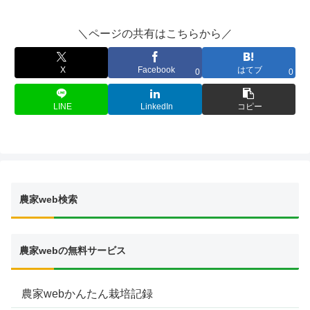
＼ページの共有はこちらから／
X
Facebook
はてブ
0
0
LINE
LinkedIn
コピー
農家web検索
農家webの無料サービス
農家webかんたん栽培記録