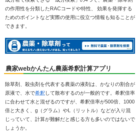
の作用性を分類したRACコードや特性、 効果を発揮する
ためのポイントなど実際の使用に役立つ情報も知ることが
できます。
農家webかんたん農薬希釈計算アプリ
除草剤、殺虫剤を代表する農薬の液剤は、かなりの割合が
原液で、水で
希釈
して散布するのが一般的です。希釈倍率
に合わせて水と混ぜるのですが、希釈倍率が500倍、1000
倍と大きく、g（グラム）やL（リットル）などが入り混
じっていて、計算が難解だと感じる方も多いのではないで
しょうか。