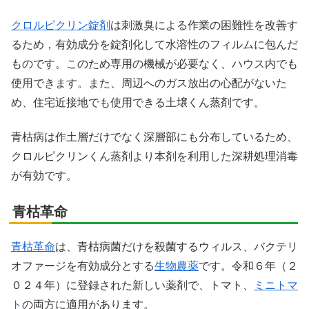
クロルピクリン錠剤
は刺激臭による作業の困難性を改善す
るため，有効成分を錠剤化して水溶性のフィルムに包んだ
ものです。このため専用の機械が必要なく、ハウス内でも
使用できます。また、周辺へのガス放出の心配がないた
め、住宅近接地でも使用できる土壌くん蒸剤です。
青枯病は作土層だけでなく深層部にも分布しているため、
クロルピクリンくん蒸剤より本剤を利用した深耕処理消毒
が有効です。
青枯革命
青枯革命
は、青枯病菌だけを殺菌するウィルス、バクテリ
オファージを有効成分とする
生物農薬
です。令和６年（２
０２４年）に登録された新しい薬剤で、トマト、
ミニトマ
ト
の両方に適用があります。