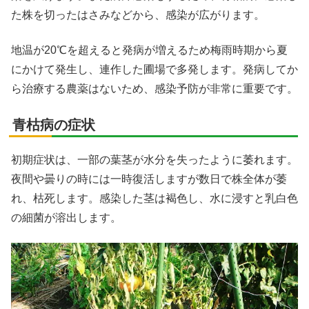
た株を切ったはさみなどから、感染が広がります。
地温が20℃を超えると発病が増えるため梅雨時期から夏
にかけて発生し、連作した圃場で多発します。発病してか
ら治療する農薬はないため、感染予防が非常に重要です。
青枯病の症状
初期症状は、一部の葉茎が水分を失ったように萎れます。
夜間や曇りの時には一時復活しますが数日で株全体が萎
れ、枯死します。感染した茎は褐色し、水に浸すと乳白色
の細菌が溶出します。