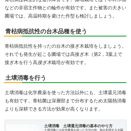
などの非宿主作物との輪作が有効です。また被害の大きい
圃場では、高温時期を避けた作型も検討しましょう。
青枯病抵抗性の台木品種を使う
青枯病抵抗性を持ったの台木の接ぎ木栽培をしましょう。
それでも発生が起こる圃場では高接ぎ木（第2，3葉上で
接ぎ木を行う高
接ぎ木
栽培が有効です。
土壌消毒を行う
土壌消毒は化学農薬を使った方法以外にも、土壌還元消毒
も有効です。青枯菌は深層部まで分布するため太陽熱消毒
よりも深耕できる方法が効果が高くなります。
土壌消毒 土壌還元消毒の基本のやり方
土壌消毒には化学農薬を使った方法の他、熱を利用する太陽