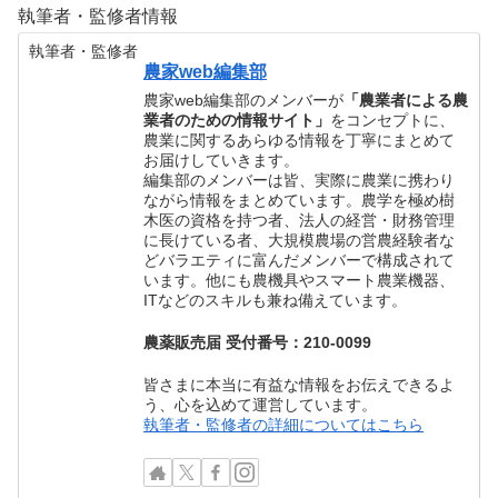
執筆者・監修者情報
執筆者・監修者
農家web編集部
農家web編集部のメンバーが
「農業者による農
業者のための情報サイト」
をコンセプトに、
農業に関するあらゆる情報を丁寧にまとめて
お届けしていきます。
編集部のメンバーは皆、実際に農業に携わり
ながら情報をまとめています。農学を極め樹
木医の資格を持つ者、法人の経営・財務管理
に長けている者、大規模農場の営農経験者な
どバラエティに富んだメンバーで構成されて
います。他にも農機具やスマート農業機器、
ITなどのスキルも兼ね備えています。
農薬販売届 受付番号：210-0099
皆さまに本当に有益な情報をお伝えできるよ
う、心を込めて運営しています。
執筆者・監修者の詳細についてはこちら