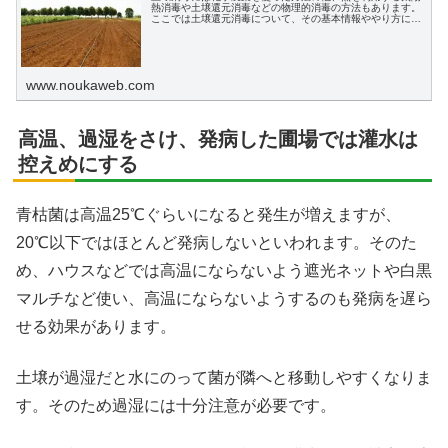
熱消毒や土壌還元消毒などの物理的消毒の方法もあります。
ここでは土壌還元消毒について、その基本情報ややり方につ
いて説明します。
www.noukaweb.com
高温、過湿をさけ、発病した圃場では灌水は
控えめにする
青枯菌は高温25℃ぐらいになると発生が増えますが、
20℃以下ではほとんど発病しないといわれます。そのた
め、ハウスなどでは高温にならないよう遮光ネットや白黒
マルチなど使い、高温にならないようするのも発病を遅ら
せる効果があります。
土壌が過湿だと水にのって菌が隣へと移動しやすくなりま
す。そのため過湿には十分注意が必要です。