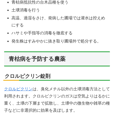
青枯病抵抗性の台木品種を使う
土壌消毒を行う
高温、過湿をさけ、発病した圃場では灌水は控えめ
にする
ハサミや手指等の消毒を徹底する
発生株はすみやかに抜き取り圃場外で処分する。
青枯病を予防する農薬
クロルピクリン錠剤
クロルピクリン
は、臭化メチル以外の土壌消毒方法として
利用されます。クロルピクリンのガスは空気よりはるかに
重く、土壌の下層まで拡散し、土壌中の微生物や雑草の種
子などに非選択的に効果を及ぼします。