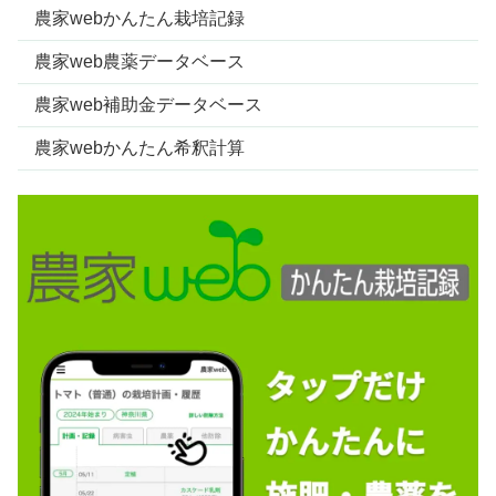
農家webかんたん栽培記録
農家web農薬データベース
農家web補助金データベース
農家webかんたん希釈計算