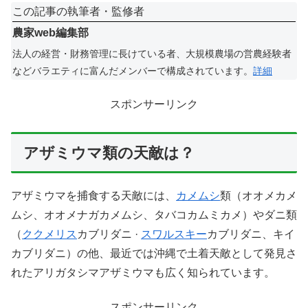
この記事の執筆者・監修者
農家web編集部
法人の経営・財務管理に長けている者、大規模農場の営農経験者
などバラエティに富んだメンバーで構成されています。
詳細
スポンサーリンク
アザミウマ類の天敵は？
アザミウマを捕食する天敵には、
カメムシ
類（オオメカメ
ムシ、オオメナガカメムシ、タバコカムミカメ）やダニ類
（
ククメリス
カブリダニ ·
スワルスキー
カブリダニ、キイ
カブリダニ）の他、最近では沖縄で土着天敵として発見さ
れたアリガタシマアザミウマも広く知られています。
スポンサーリンク