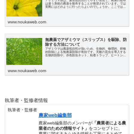
アザミウマ類は、薬害抵抗性のでやすい害虫で、農薬の散布
は違う系統の農薬を散布することが推奨されています。では
実際にはどのように行ったらよいのでしょうか。ここではア
ザミウマのローテーション散布について、例をつかって説明
します。
www.noukaweb.com
無農薬でアザミウマ（スリップス）を駆除、防
除する方法について
アザミウマは農薬抵抗性が強いため、生物的、物理的、耕種
的防除による無農薬防除が有効です。天敵の昆虫を導入する
生物的防除や、赤色防虫ネット、粘着トラップ、ヒートショ
ック効果などを活用する物理的防除が効果的です。また、除
草による耕種的防除も重要です。
www.noukaweb.com
執筆者・監修者情報
執筆者・監修者
農家web編集部
農家web編集部のメンバーが
「農業者による農
業者のための情報サイト」
をコンセプトに、
農業に関するあらゆる情報を丁寧にまとめて