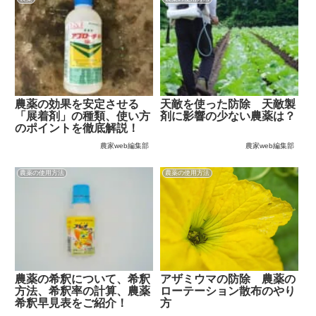
農薬の効果を安定させる
天敵を使った防除 天敵製
「展着剤」の種類、使い方
剤に影響の少ない農薬は？
のポイントを徹底解説！
農家web編集部
農家web編集部
農薬の使用方法
農薬の使用方法
農薬の希釈について、希釈
アザミウマの防除 農薬の
方法、希釈率の計算、農薬
ローテーション散布のやり
希釈早見表をご紹介！
方