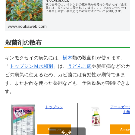
その対策方法
秋に香りのよいオレンジの花を咲かせるキンモクセイ（金木
犀）は、多くの人に愛されています。ここではキンモクセイ
に発生しやすい害虫とその対策方法について説明します。
www.noukaweb.com
殺菌剤の散布
キンモクセイの病気には、
樹木
類の殺菌剤が使えます。
「
トップジンＭ水和剤
」は、
うどんこ病
や炭疽病などのカ
ビの病気に使えるため、カビ菌には有効性が期待できま
す。またお酢を使った薬剤なども、予防効果が期待できま
す。
トップジン
アースガーデン
お酢
Amazon
Amazon