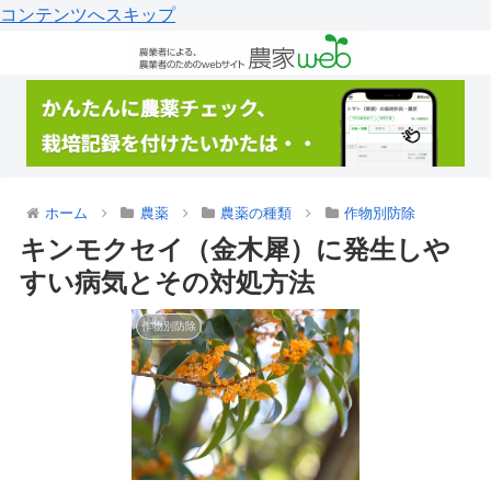
コンテンツへスキップ
ホーム
農薬
農薬の種類
作物別防除
キンモクセイ（金木犀）に発生しや
すい病気とその対処方法
作物別防除