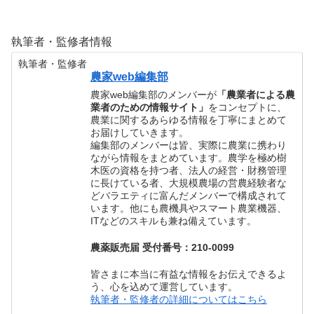
執筆者・監修者情報
執筆者・監修者
農家web編集部
農家web編集部のメンバーが
「農業者による農
業者のための情報サイト」
をコンセプトに、
農業に関するあらゆる情報を丁寧にまとめて
お届けしていきます。
編集部のメンバーは皆、実際に農業に携わり
ながら情報をまとめています。農学を極め樹
木医の資格を持つ者、法人の経営・財務管理
に長けている者、大規模農場の営農経験者な
どバラエティに富んだメンバーで構成されて
います。他にも農機具やスマート農業機器、
ITなどのスキルも兼ね備えています。
農薬販売届 受付番号：210-0099
皆さまに本当に有益な情報をお伝えできるよ
う、心を込めて運営しています。
執筆者・監修者の詳細についてはこちら