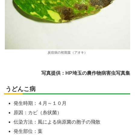
炭疽病の初期葉（アオキ）
写真提供：HP埼玉の農作物病害虫写真集
うどんこ病
発生時期：４月～１０月
原因：カビ（糸状菌）
伝染方法：風による病原菌の胞子の飛散
発生部位：葉