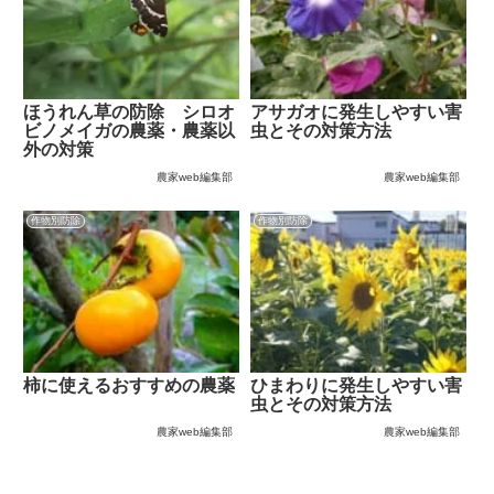
ほうれん草の防除 シロオ
アサガオに発生しやすい害
ビノメイガの農薬・農薬以
虫とその対策方法
外の対策
農家web編集部
農家web編集部
作物別防除
作物別防除
柿に使えるおすすめの農薬
ひまわりに発生しやすい害
虫とその対策方法
農家web編集部
農家web編集部