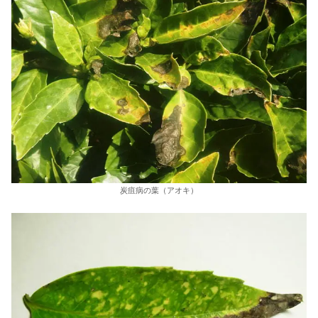
炭疽病の葉（アオキ）