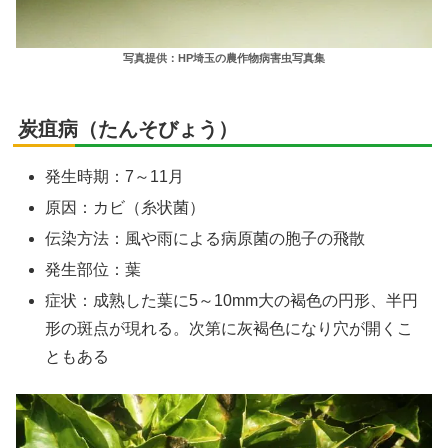
写真提供：HP埼玉の農作物病害虫写真集
炭疽病（たんそびょう）
発生時期：7～11月
原因：カビ（糸状菌）
伝染方法：風や雨による病原菌の胞子の飛散
発生部位：葉
症状：成熟した葉に5～10mm大の褐色の円形、半円
形の斑点が現れる。次第に灰褐色になり穴が開くこ
ともある