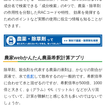
成分名で検索できる「成分検索」の4つで、農薬・除草剤
の作用性を分類したRACコードや特性、 効果を発揮する
ためのポイントなど実際の使用に役立つ情報も知ることが
X
できます。
Facebook
はてブ
農家webかんたん農薬希釈計算アプリ
LINE
除草剤、殺虫剤を代表する農薬の液剤は、かなりの割合が
LinkedIn
原液で、水で
希釈
して散布するのが一般的です。希釈倍率
コピー
に合わせて水と混ぜるのですが、希釈倍率が500倍、1000
倍と大きく、g（グラム）やL（リットル）などが入り混
じっていて、計算が難解だと感じる方も多いのではないで
しょうか。