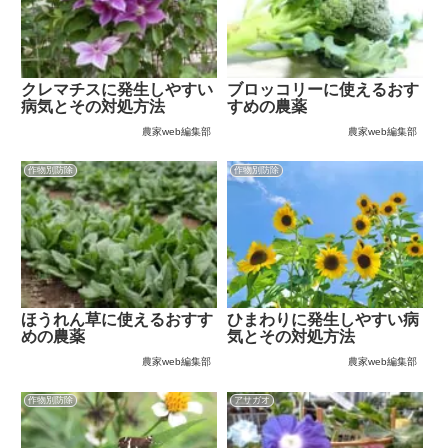
クレマチスに発生しやすい
ブロッコリーに使えるおす
病気とその対処方法
すめの農薬
農家web編集部
農家web編集部
作物別防除
作物別防除
ほうれん草に使えるおすす
ひまわりに発生しやすい病
めの農薬
気とその対処方法
農家web編集部
農家web編集部
作物別防除
アサガオ