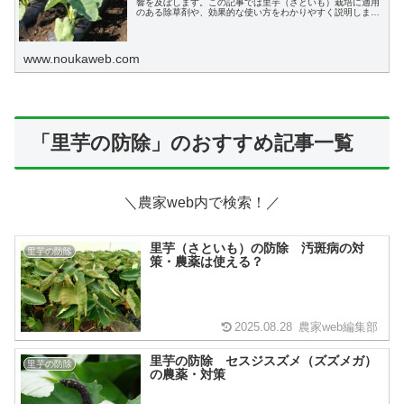
響を及ぼします。この記事では里芋（さといも）栽培に適用
のある除草剤や、効果的な使い方をわかりやすく説明しま
す。
www.noukaweb.com
「里芋の防除」のおすすめ記事一覧
＼農家web内で検索！／
里芋（さといも）の防除 汚斑病の対
里芋の防除
策・農薬は使える？
2025.08.28
農家web編集部
里芋の防除 セスジスズメ（ズズメガ）
里芋の防除
の農薬・対策