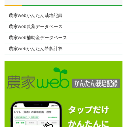
農家webかんたん栽培記録
農家web農薬データベース
農家web補助金データベース
農家webかんたん希釈計算