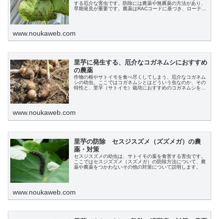
する厄介な害虫です。防除には農薬や無農薬の方法があり、
早期発見が重要です。農薬はRACコードに基づき、ローテー
ション散布が推奨されます。
www.noukaweb.com
里芋に発生する、厄介なコガネムシにおすすめ
の農薬
作物の根やサトイモを食べ尽くしてしまう、厄介なコガネム
シの幼虫。ここではコガネムシとはどういう虫なのか、その
特性と、里芋（サトイモ）栽培におすすめのコガネムシを駆
除、防除するための農薬、またその他の効果的な方法、対策
についても解説します。
www.noukaweb.com
里芋の防除 セスジスズメ（ズズメガ）の農
薬・対策
セスジスズメの幼虫は、サトイモの葉を食害する害虫です。
ここではセスジズズメ（スズメガ）の防除方法について、農
薬や農薬をつかわないその他の対策について説明します。
www.noukaweb.com