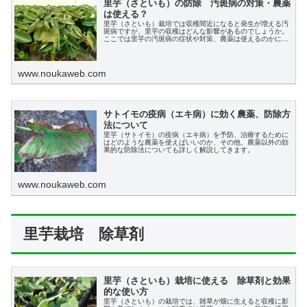
里芋（さといも）の防除 汚斑病の対策・農薬
は使える？
里芋（さといも）栽培では収穫間近になると発生が増える汚
斑病ですが、里芋の収穫はどんな影響があるのでしょうか。
ここでは里芋の汚斑病の症状や対策、農薬は使えるのかにつ
いて説明します。
www.noukaweb.com
サトイモの疫病（エキ病）に効く農薬、防除方
法について
里芋（サトイモ）の疫病（エキ病）を予防、治療するために
はどのような農薬を使えばいいのか、その他、農薬以外の効
果的な防除法についても詳しく解説してきます。
www.noukaweb.com
里芋栽培 除草剤
里芋（さといも）栽培に使える 除草剤と効果
的な使い方
里芋（さといも）の栽培では、雑草が畑に生えると収穫に影