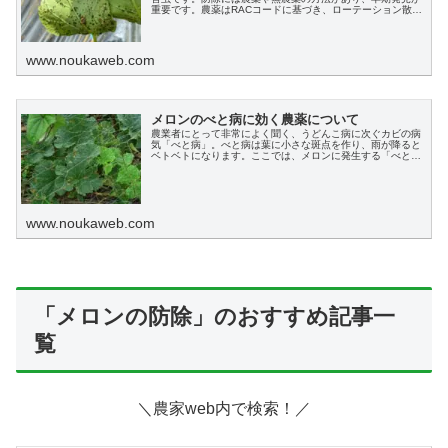
重要です。農薬はRACコードに基づき、ローテーション散布
が推奨されます。
www.noukaweb.com
メロンのべと病に効く農薬について
農業者にとって非常によく聞く、うどんこ病に次ぐカビの病
気「べと病」。べと病は葉に小さな斑点を作り、雨が降ると
ベトベトになります。ここでは、メロンに発生する「べと
病」を予防、治療するためにはどのような農薬を使えばいい
のか、その他、効果的な防除法について詳しく解説してきま
す。
www.noukaweb.com
「メロンの防除」のおすすめ記事一
覧
＼農家web内で検索！／