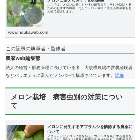
メロンに使えるおすすめの農薬
ここでは、メロンに発生しやすい病害虫と、それを防除する
ためのおすすめ農薬、そしてメロン栽培に使える除草剤もあ
わせて紹介します。
www.noukaweb.com
この記事の執筆者・監修者
農家web編集部
法人の経営・財務管理に長けている者、大規模農場の営農経験者
などバラエティに富んだメンバーで構成されています。
詳細
メロン栽培 病害虫別の対策につい
て
メロンに発生するアブラムシを防除する農薬に
ついて
アブラムシはメロンに害を与え、ウイルスを媒介する厄介な
害虫です。防除には農薬や無農薬の方法があり、早期発見が