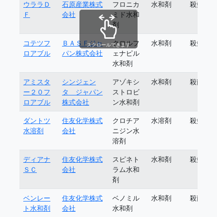
ウララＤ
石原産業株式
フロニカ
水和剤
殺虫剤
Ｆ
会社
ミド水和
剤
コテツフ
ＢＡＳＦジャ
クロルフ
水和剤
殺虫剤
スクロールできます
ロアブル
パン株式会社
ェナピル
水和剤
アミスタ
シンジェン
アゾキシ
水和剤
殺菌剤
ー２０フ
タ ジャパン
ストロビ
ロアブル
株式会社
ン水和剤
ダントツ
住友化学株式
クロチア
水溶剤
殺虫剤
水溶剤
会社
ニジン水
溶剤
ディアナ
住友化学株式
スピネト
水和剤
殺虫剤
ＳＣ
会社
ラム水和
剤
ベンレー
住友化学株式
ベノミル
水和剤
殺菌剤
ト水和剤
会社
水和剤