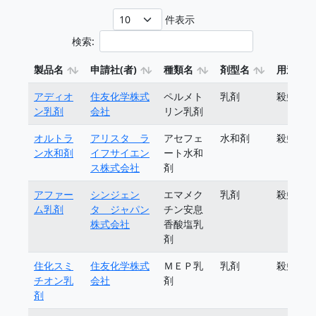
件表示
検索:
製品名
申請社(者)
種類名
剤型名
用途
アディオ
住友化学株式
ペルメト
乳剤
殺虫剤
ン乳剤
会社
リン乳剤
オルトラ
アリスタ ラ
アセフェ
水和剤
殺虫剤
ン水和剤
イフサイエン
ート水和
ス株式会社
剤
アファー
シンジェン
エマメク
乳剤
殺虫剤
ム乳剤
タ ジャパン
チン安息
株式会社
香酸塩乳
剤
住化スミ
住友化学株式
ＭＥＰ乳
乳剤
殺虫剤
チオン乳
会社
剤
剤