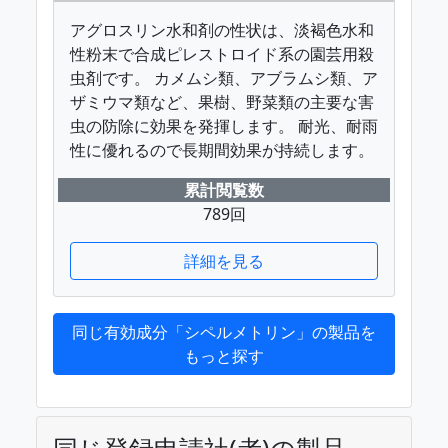
アグロスリン水和剤の性状は、淡褐色水和
性粉末で合成ピレストロイド系の園芸用殺
虫剤です。 カメムシ類、アブラムシ類、ア
ザミウマ類など、果樹、野菜類の主要な害
虫の防除に効果を発揮します。 耐光、耐雨
性に優れるので長期間効果が持続します。
累計閲覧数
789回
詳細を見る
同じ有効成分「シペルメトリン」の製品を
もっと探す
同じ登録申請社(者)の製品