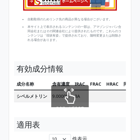
自動取得のためリンク先の商品が異なる場合がございます。
本サイト上で表示されるコンテンツの一部は、アマゾンジャパン合
同会社またはその関連会社により提供されたものです。これらのコ
ンテンツは「現状有姿」で提供されており、随時変更または削除さ
れる場合があります。
有効成分情報
成分名称
含有濃度
IRAC
FRAC
HRAC
同じ有
シペルメトリン
9.0000%
3A
スクロールできます
適用表
件表示