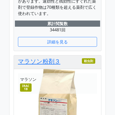
があります。速効性と残効性にすぐれた薬
剤で登録作物は70種類を超える薬剤で広く
使われています。
累計閲覧数
34481回
詳細を見る
マラソン粉剤３
殺虫剤
マラソン
IRAC
1B