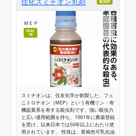
住化スミチオン乳剤
殺虫剤
ＭＥＰ
IRAC
1B
スミチオンは、住友化学が創製した、フェ
ニトロチオン（MEP）という有機リン・有
機硫黄系を有する殺虫剤です。強い殺虫力
と広い適用範囲を持ち、1961年に農薬登録
を受け、以来日本では50年以上にわたり使
用されています。 性状は、黄褐色可乳化油