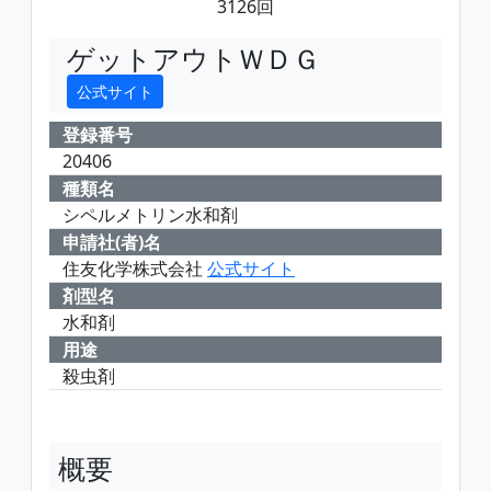
3126回
ゲットアウトＷＤＧ
公式サイト
登録番号
20406
種類名
シペルメトリン水和剤
申請社(者)名
住友化学株式会社
公式サイト
剤型名
水和剤
用途
殺虫剤
概要