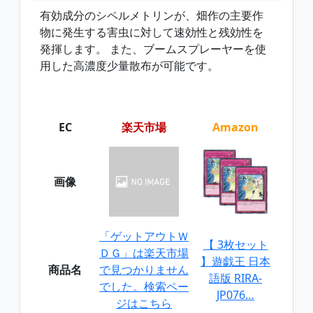
有効成分のシペルメトリンが、畑作の主要作
物に発生する害虫に対して速効性と残効性を
発揮します。 また、ブームスプレーヤーを使
用した高濃度少量散布が可能です。
EC
楽天市場
Amazon
画像
「ゲットアウトＷ
【 3枚セット
ＤＧ」は楽天市場
】遊戯王 日本
商品名
で見つかりません
語版 RIRA-
でした。検索ペー
JP076…
ジはこちら