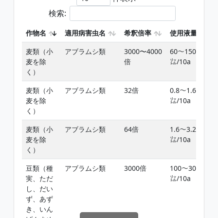
検索:
作物名
適用病害虫名
希釈倍率
使用液量
麦類（小
アブラムシ類
3000〜4000
60〜150
麦を除
倍
㍑/10a
く）
麦類（小
アブラムシ類
32倍
0.8〜1.6
麦を除
㍑/10a
く）
麦類（小
アブラムシ類
64倍
1.6〜3.2
麦を除
㍑/10a
く）
豆類（種
アブラムシ類
3000倍
100〜300
実、ただ
㍑/10a
し、だい
ず、あず
き、いん