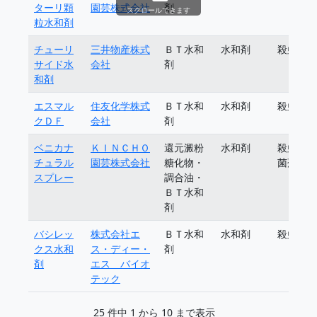
ターリ顆
園芸株式会社
剤
スクロールできます
粒水和剤
チューリ
三井物産株式
ＢＴ水和
水和剤
殺虫剤
サイド水
会社
剤
和剤
エスマル
住友化学株式
ＢＴ水和
水和剤
殺虫剤
クＤＦ
会社
剤
ベニカナ
ＫＩＮＣＨＯ
還元澱粉
水和剤
殺虫殺
チュラル
園芸株式会社
糖化物・
菌剤
スプレー
調合油・
ＢＴ水和
剤
バシレッ
株式会社エ
ＢＴ水和
水和剤
殺虫剤
クス水和
ス・ディー・
剤
剤
エス バイオ
テック
25 件中 1 から 10 まで表示