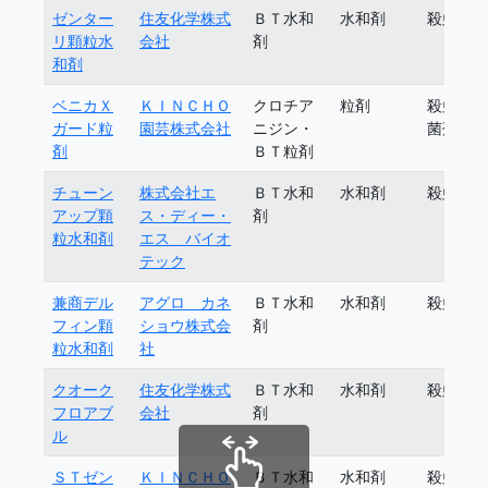
ゼンター
住友化学株式
ＢＴ水和
水和剤
殺虫剤
リ顆粒水
会社
剤
和剤
ベニカＸ
ＫＩＮＣＨＯ
クロチア
粒剤
殺虫殺
ガード粒
園芸株式会社
ニジン・
菌剤
剤
ＢＴ粒剤
チューン
株式会社エ
ＢＴ水和
水和剤
殺虫剤
アップ顆
ス・ディー・
剤
粒水和剤
エス バイオ
テック
兼商デル
アグロ カネ
ＢＴ水和
水和剤
殺虫剤
フィン顆
ショウ株式会
剤
粒水和剤
社
クオーク
住友化学株式
ＢＴ水和
水和剤
殺虫剤
フロアブ
会社
剤
ル
ＳＴゼン
ＫＩＮＣＨＯ
ＢＴ水和
水和剤
殺虫剤