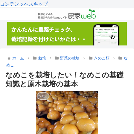
コンテンツへスキップ
ホーム
栽培
野菜の栽培
きのこ類
な
めこ
なめこを栽培したい！なめこの基礎
知識と原木栽培の基本
なめこ