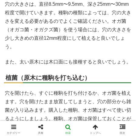
穴の大きさは、直径8.5mm〜9.5mm、深さ25mm〜30mm
程度で開けていきます。種駒の種類によっては、穴の大き
さを変える必要があるのでよくご確認ください。オガ菌
（オガコ菌・オガクズ菌）を使う場合には、穴の大きさを
少し大きめの直径12mm程度にして植えると良いでしょ
う。
また、太い原木には木口面にも接種すると良いでしょう。
植菌（原木に種駒を打ち込む）
穴を開けたら、すぐに種駒を打ち付けるか、オガ菌を植え
ます。穴を開けたまま放置してしまうと、穴の部分から雑
菌が入り込みます。購入した種駒、オガ菌はすべて使い切
るようにしましょう。種駒、オガ菌は保管しておくことが
難しいため、そのシーズンで使い切ります。余りそうであ
カテゴリー
共有
検索
トップへ
目次
れば、原木に余分に打ち込んで行きましょう。