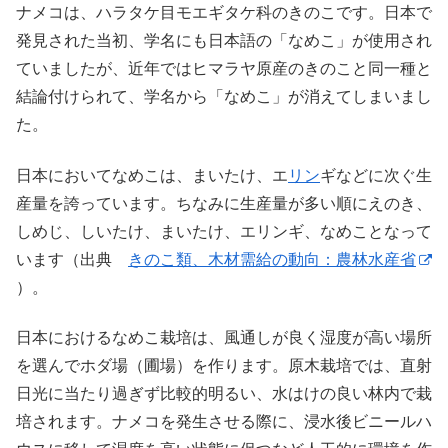
ナメコは、ハラタケ目モエギタケ科のきのこです。日本で
発見された当初、学名にも日本語の「なめこ」が使用され
ていましたが、近年ではヒマラヤ原産のきのこと同一種と
結論付けられて、学名から「なめこ」が消えてしまいまし
た。
日本においてなめこは、まいたけ、エ
リン
ギなどに次ぐ生
産量を誇っています。ちなみに生産量が多い順にえのき、
しめじ、しいたけ、まいたけ、エリンギ、なめことなって
います（出典
きのこ類、木材需給の動向：農林水産省
）。
日本におけるなめこ栽培は、風通しが良く湿度が高い場所
を選んでホダ場（圃場）を作ります。原木栽培では、直射
日光に当たり過ぎず比較的明るい、水はけの良い林内で栽
培されます。ナメコを発生させる際に、浸水後ビニールハ