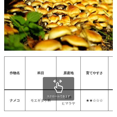
作物名
科目
原産地
育てやすさ
（
スクロールできます
日本
ナメコ
モエギタケ科
★★☆☆☆
ヒマラヤ