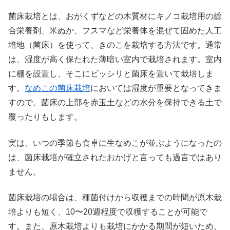
菌床栽培とは、おがくずなどの木質材にキノコ栽培用の総
合栄養剤、米ぬか、フスマなど栄養体を混ぜて固めた人工
培地（菌床）を使って、きのこを栽培する方法です。通常
は、湿度が高く保たれた薄暗い室内で栽培されます。室内
に棚を設置し、そこにビッシリと菌床を置いて栽培しま
す。
なめこの菌床栽培
においては湿度が重要となってきま
すので、菌床の上部を赤玉土などの水分を保持できる土で
覆ったりもします。
実は、いつの季節も食卓に生なめこが並ぶようになったの
は、菌床栽培が確立されたおかげと言っても過言ではあり
ません。
菌床栽培の場合は、種菌付けから収穫までの時間が原木栽
培よりも短く、10〜20週程度で収穫することが可能で
す。また、原木栽培よりも栽培にかかる期間が短いため、