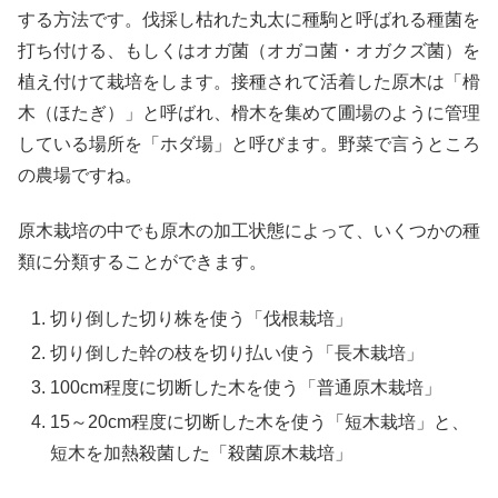
する方法です。伐採し枯れた丸太に種駒と呼ばれる種菌を
打ち付ける、もしくはオガ菌（オガコ菌・オガクズ菌）を
植え付けて栽培をします。接種されて活着した原木は「榾
木（ほたぎ）」と呼ばれ、榾木を集めて圃場のように管理
している場所を「ホダ場」と呼びます。野菜で言うところ
の農場ですね。
原木栽培の中でも原木の加工状態によって、いくつかの種
類に分類することができます。
切り倒した切り株を使う「伐根栽培」
切り倒した幹の枝を切り払い使う「長木栽培」
100cm程度に切断した木を使う「普通原木栽培」
15～20cm程度に切断した木を使う「短木栽培」と、
短木を加熱殺菌した「殺菌原木栽培」