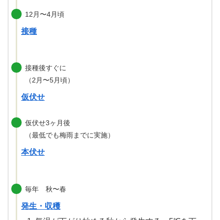
12月〜4月頃
接種
接種後すぐに
（2月〜5月頃）
仮伏せ
仮伏せ3ヶ月後
（最低でも梅雨までに実施）
本伏せ
毎年 秋〜春
発生・収穫