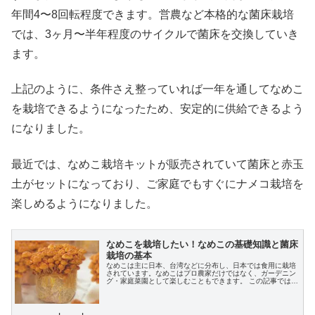
年間4〜8回転程度できます。営農など本格的な菌床栽培
では、3ヶ月〜半年程度のサイクルで菌床を交換していき
ます。
上記のように、条件さえ整っていれば一年を通してなめこ
を栽培できるようになったため、安定的に供給できるよう
になりました。
最近では、なめこ栽培キットが販売されていて菌床と赤玉
土がセットになっており、ご家庭でもすぐにナメコ栽培を
楽しめるようになりました。
なめこを栽培したい！なめこの基礎知識と菌床
栽培の基本
なめこは主に日本、台湾などに分布し、日本では食用に栽培
されています。なめこはプロ農家だけではなく、ガーデニン
グ・家庭菜園として楽しむこともできます。 この記事では、
なめこの基礎知識や菌床栽培の基本、重要事項、注意点など
について解説します。