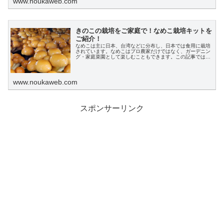
www.noukaweb.com
きのこの栽培をご家庭で！なめこ栽培キットを
ご紹介！
X
なめこは主に日本、台湾などに分布し、日本では食用に栽培
されています。なめこはプロ農家だけではなく、ガーデニン
グ・家庭菜園として楽しむこともできます。この記事では、
人気のなめこ栽培キットについて、栽培方法、注意点、購入
Facebook
方法について解説します。
www.noukaweb.com
はてブ
スポンサーリンク
LINE
LinkedIn
コピー