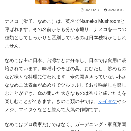
2020.12.30
2024.08.06
ナメコ（滑子、なめこ）は、英名でNameko Mushroomと
呼ばれます。その名前からも分かる通り、ナメコを一つの
種類としてしっかりと区別しているのは日本独特かもしれ
ません。
なめこは主に日本、台湾などに分布し、日本では食用に栽
培されています。味噌汁やそばの具、おひたし、炒めもの
など様々な料理に使われます。傘の開ききっていない小さ
ななめこは表面がぬめりでツルツルしており喉越しを楽し
むことができ、傘の開いた大きなものは香りと歯ごたえを
楽しむことができます。きのこ類の中では、
シイタケ
やシ
メジ、マイタケなどと並んで人気の作物です。
なめこはプロ農家だけではなく、ガーデニング・家庭菜園