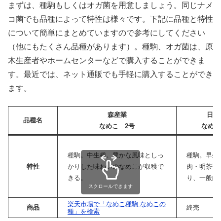
まずは、種駒もしくはオガ菌を用意しましょう。同じナメ
コ菌でも品種によって特性は様々です。下記に品種と特性
について簡単にまとめていますので参考にしてください
（他にもたくさん品種があります）。種駒、オガ菌は、原
木生産者やホームセンターなどで購入することができま
す。最近では、ネット通販でも手軽に購入することができ
ます。
森産業
日本
品種名
なめこ 2号
なめこ
種駒。中生種。豊かな風味としっ
種駒。早生
特性
かりした味わいのなめこが収穫で
肉・明茶褐
きる。
り、一般的
スクロールできます
楽天市場で「なめこ種駒 なめこの
商品
終売
種」を検索