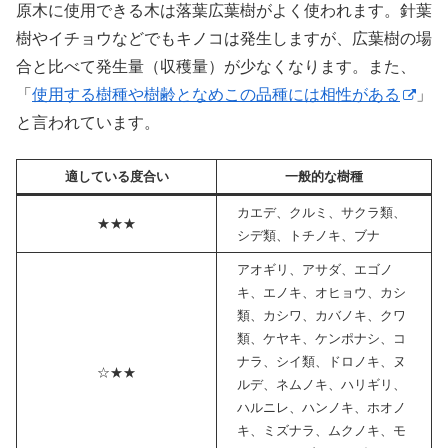
原木に使用できる木は落葉広葉樹がよく使われます。針葉
樹やイチョウなどでもキノコは発生しますが、広葉樹の場
合と比べて発生量（収穫量）が少なくなります。また、
「
使用する樹種や樹齢となめこの品種には相性がある
」
と言われています。
適している度合い
一般的な樹種
カエデ、クルミ、サクラ類、
★★★
シデ類、トチノキ、ブナ
アオギリ、アサダ、エゴノ
キ、エノキ、オヒョウ、カシ
類、カシワ、カバノキ、クワ
類、ケヤキ、ケンポナシ、コ
ナラ、シイ類、ドロノキ、ヌ
☆★★
ルデ、ネムノキ、ハリギリ、
ハルニレ、ハンノキ、ホオノ
キ、ミズナラ、ムクノキ、モ