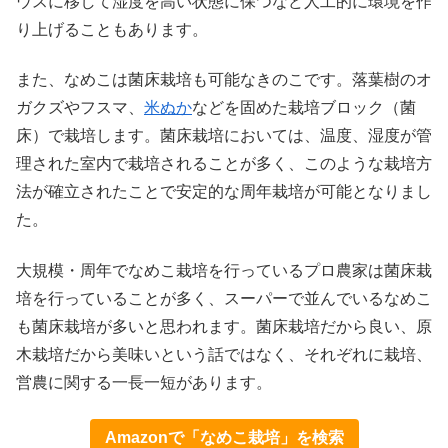
ウスに移して湿度を高い状態に保つなど人工的に環境を作
り上げることもあります。
また、なめこは菌床栽培も可能なきのこです。落葉樹のオ
ガクズやフスマ、
米ぬか
などを固めた栽培ブロック（菌
床）で栽培します。菌床栽培においては、温度、湿度が管
理された室内で栽培されることが多く、このような栽培方
法が確立されたことで安定的な周年栽培が可能となりまし
た。
大規模・周年でなめこ栽培を行っているプロ農家は菌床栽
培を行っていることが多く、スーパーで並んでいるなめこ
も菌床栽培が多いと思われます。菌床栽培だから良い、原
木栽培だから美味いという話ではなく、それぞれに栽培、
営農に関する一長一短があります。
Amazonで「なめこ栽培」を検索