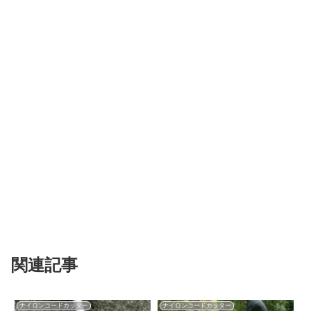
関連記事
ナイロンコードカッター
ナイロンコードカッター