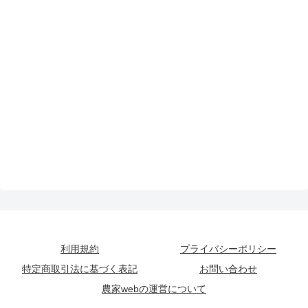
利用規約
プライバシーポリシー
特定商取引法に基づく表記
お問い合わせ
農家webの運営について