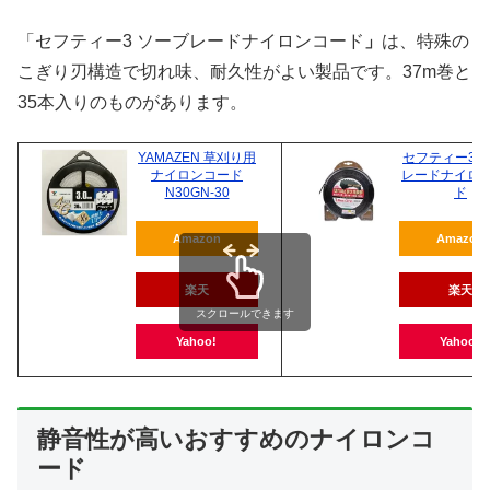
「セフティー3 ソーブレードナイロンコード
」
は、特殊の
こぎり刃構造で切れ味、耐久性がよい製品です。37m巻と
35本入りのものがあります。
YAMAZEN 草刈り用
セフティー3 
ナイロンコード
レードナイロ
N30GN-30
ド
Amazon
Amazon
楽天
楽天
スクロールできます
Yahoo!
Yahoo!
静音性が高いおすすめのナイロンコ
ード