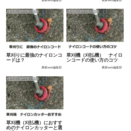
農家web編集部
農家web編集部
ナイロンコードカッター
ナイロンコードカッター
草刈りに最強のナイロンコ
草刈機（刈払機） ナイロ
ードは？
ンコードの使い方のコツ
農家web編集部
農家web編集部
ナイロンコードカッター
草刈機（刈払機）におすす
めのナイロンカッターと選