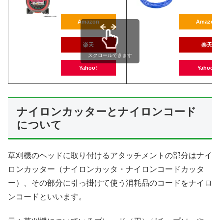
Amazon
Amazon
楽天
楽天
スクロールできます
Yahoo!
Yahoo!
ナイロンカッターとナイロンコード
について
草刈機のヘッドに取り付けるアタッチメントの部分はナイ
ロンカッター（ナイロンカッタ・ナイロンコードカッタ
ー）、その部分に引っ掛けて使う消耗品のコードをナイロ
ンコードといいます。