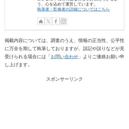
う、心を込めて運営しています。
執筆者・監修者の詳細についてはこちら
掲載内容については、調査のうえ、情報の正当性、公平性
に万全を期して執筆しておりますが、誤記や誤りなどが見
受けられる場合には「
お問い合わせ
」よりご連絡お願い申
し上げます。
スポンサーリンク