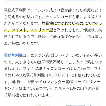
電動式草刈機は、エンジン式より音が静かなため庭などで
も使えるのが魅力です。ナイロンコードも形により音の大
きさがことなります。
静音性にすぐれているのはスパイラ
ル、ツイスト、スクリュー型
と呼ばれるもの。螺旋状に紡
糸されているので、静音性に優れるほか耐久性、切れ味も
よい特徴があります。
電動草刈機
は、エンジン式に比べパワーがないものが多い
ので、太すぎるものは回転数不足してしまうので気をつけ
ましょう。マキタ 花形ナイロンコードは太さ2㎜で、マキ
タの18Vの充電式草刈機（MUR189D）にも使われていま
す。同様に「山善 ナイロンカッター 静音コードトリマー
キング」は太さ3.0㎜ですが、こちらも18Vの山善の充電
式草刈機で使われています。