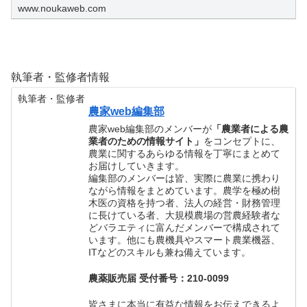
www.noukaweb.com
執筆者・監修者情報
執筆者・監修者
農家web編集部
農家web編集部のメンバーが
「農業者による農
業者のための情報サイト」
をコンセプトに、
農業に関するあらゆる情報を丁寧にまとめて
お届けしていきます。
編集部のメンバーは皆、実際に農業に携わり
ながら情報をまとめています。農学を極め樹
木医の資格を持つ者、法人の経営・財務管理
に長けている者、大規模農場の営農経験者な
どバラエティに富んだメンバーで構成されて
います。他にも農機具やスマート農業機器、
ITなどのスキルも兼ね備えています。
農薬販売届 受付番号：210-0099
皆さまに本当に有益な情報をお伝えできるよ