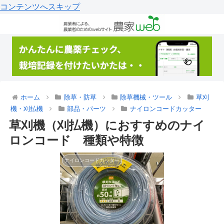
コンテンツへスキップ
ホーム
除草・防草
除草機械・ツール
草刈
機・刈払機
部品・パーツ
ナイロンコードカッター
草刈機（刈払機）におすすめのナイ
ロンコード 種類や特徴
ナイロンコードカッター