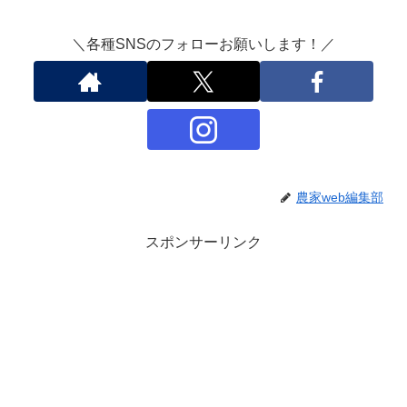
＼各種SNSのフォローお願いします！／
農家web編集部
スポンサーリンク
X