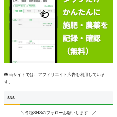
当サイトでは、アフィリエイト広告を利用していま
す。
SNS
＼各種SNSのフォローお願いします！／