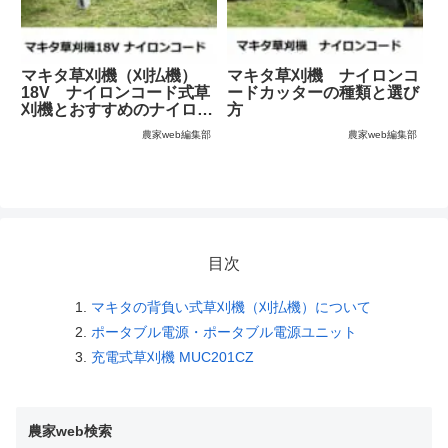
マキタ草刈機（刈払機）
マキタ草刈機 ナイロンコ
18V ナイロンコード式草
ードカッターの種類と選び
刈機とおすすめのナイロン
方
コード
農家web編集部
農家web編集部
目次
マキタの背負い式草刈機（刈払機）について
ポータブル電源・ポータブル電源ユニット
充電式草刈機 MUC201CZ
農家web検索