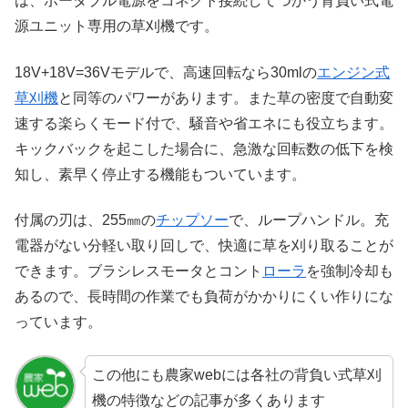
は、ポータブル電源をコネクト接続してつかう背負い式電
源ユニット専用の草刈機です。
18V+18V=36Vモデルで、高速回転なら30mlの
エンジン式
草刈機
と同等のパワーがあります。また草の密度で自動変
速する楽らくモード付で、騒音や省エネにも役立ちます。
キックバックを起こした場合に、急激な回転数の低下を検
知し、素早く停止する機能もついています。
付属の刃は、255㎜の
チップソー
で、ループハンドル。充
電器がない分軽い取り回しで、快適に草を刈り取ることが
できます。ブラシレスモータとコント
ローラ
を強制冷却も
あるので、長時間の作業でも負荷がかかりにくい作りにな
っています。
この他にも農家webには各社の背負い式草刈
機の特徴などの記事が多くあります