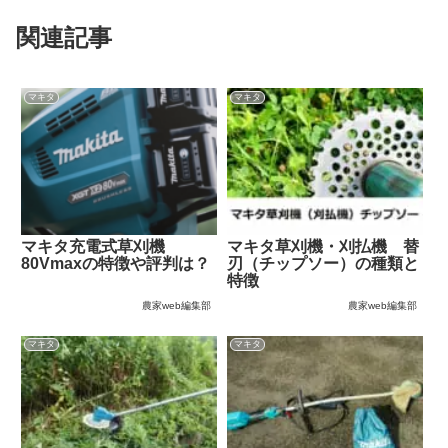
関連記事
マキタ
マキタ
マキタ充電式草刈機
マキタ草刈機・刈払機 替
80Vmaxの特徴や評判は？
刃（チップソー）の種類と
特徴
農家web編集部
農家web編集部
マキタ
マキタ