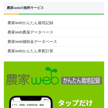
農家webの無料サービス
農家webかんたん栽培記録
農家web農薬データベース
農家web補助金データベース
農家webかんたん希釈計算