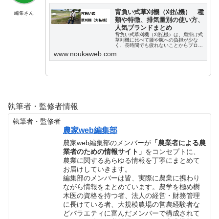
背負い式草刈機（刈払機） 種
編集さん
類や特徴、排気量別の使い方、
人気ブランドまとめ
背負い式草刈機（刈払機）は、肩掛け式
草刈機に比べて腰や腕への負担が少な
く、長時間でも疲れないことからプロの
農家の方に人気です。この記事では、背
www.noukaweb.com
負い式草刈り機について、おすすめ商品
やエンジンの排気量別の選び方などをま
とめています。
執筆者・監修者情報
執筆者・監修者
農家web編集部
農家web編集部のメンバーが
「農業者による農
業者のための情報サイト」
をコンセプトに、
農業に関するあらゆる情報を丁寧にまとめて
お届けしていきます。
編集部のメンバーは皆、実際に農業に携わり
ながら情報をまとめています。農学を極め樹
木医の資格を持つ者、法人の経営・財務管理
に長けている者、大規模農場の営農経験者な
どバラエティに富んだメンバーで構成されて