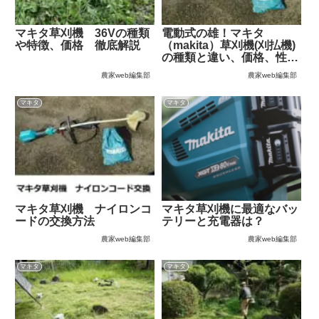
マキタ草刈機 36Vの種類
電動式の雄！マキタ
や特徴、価格 徹底解説
（makita）草刈機(刈払機)
の種類と違い、価格、性能
を徹底解説！
農家web編集部
農家web編集部
マキタ
マキタ
マキタ草刈機 ナイロンコ
マキタ草刈機に最適なバッ
ードの交換方法
テリーと充電器は？
農家web編集部
農家web編集部
マキタ
マキタ