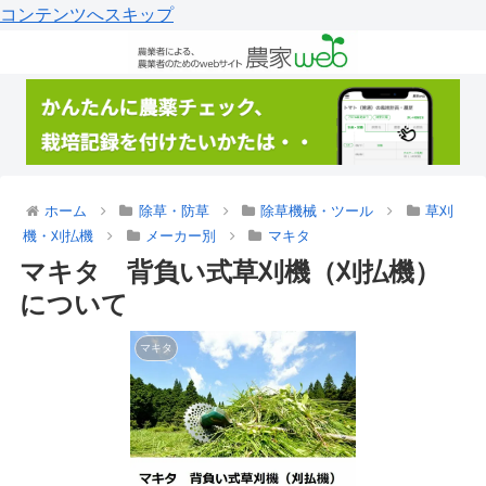
コンテンツへスキップ
ホーム
除草・防草
除草機械・ツール
草刈
機・刈払機
メーカー別
マキタ
マキタ 背負い式草刈機（刈払機）
について
マキタ