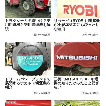
トラクターとの違いは？乗
リョービ（RYOBI）耕運機
用耕運機と乗用管理機を解
が小規模菜園にもぴったり
説
な理由
農家web編集部
農家web編集部
耕うん機
耕うん機
ドリームパワーブランドで
三菱（MITSUBISHI）耕運
展開するナカトミ耕運機を
機の知りたかったこと総ざ
紹介
らい
農家web編集部
農家web編集部
耕うん機
耕うん機