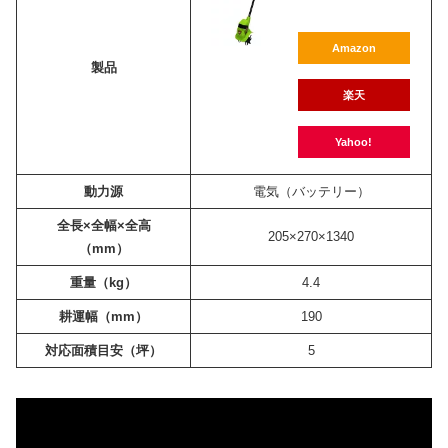
Amazon
製品
楽天
Yahoo!
動力源
電気（バッテリー）
全長×全幅×全高
205×270×1340
（mm）
重量（kg）
4.4
耕運幅（mm）
190
対応面積目安（坪）
5