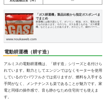
対応面積目安（坪）
―
「ガス耕運機」製品比較から指定ガスボンベま
でまとめ
耕運機には動力源として、ガソリン、軽油、ガス、電気を使
うものがあります。そのうち、ガスを使うものを「ガス耕運
機」などとよぶことがあります。ガスとして、鍋やバーベキ
ューでも使われる家庭用ガスボンベ（カセットガス）を利用
します。量販店やスーパーなどで手軽に入手できるのが魅力
です。この記事では、ガス耕運機について比較しながら紹介
します。
www.noukaweb.com
電動耕運機（耕す造）
アルミスの電動耕運機は、「耕す造」シリーズと名付けら
れています。動力としてエンジンではなくモーターを使用
しているのでパワフルさでは劣りますが、燃料を入手する
手間がなく、メンテナンスも楽であることが魅力です。家
電と同様の操作感で、音も静かなため住宅街でも使えま
す。