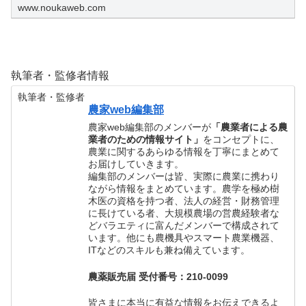
説明します。
www.noukaweb.com
執筆者・監修者情報
執筆者・監修者
農家web編集部
農家web編集部のメンバーが
「農業者による農
業者のための情報サイト」
をコンセプトに、
農業に関するあらゆる情報を丁寧にまとめて
お届けしていきます。
編集部のメンバーは皆、実際に農業に携わり
ながら情報をまとめています。農学を極め樹
木医の資格を持つ者、法人の経営・財務管理
に長けている者、大規模農場の営農経験者な
どバラエティに富んだメンバーで構成されて
います。他にも農機具やスマート農業機器、
ITなどのスキルも兼ね備えています。
農薬販売届 受付番号：210-0099
皆さまに本当に有益な情報をお伝えできるよ