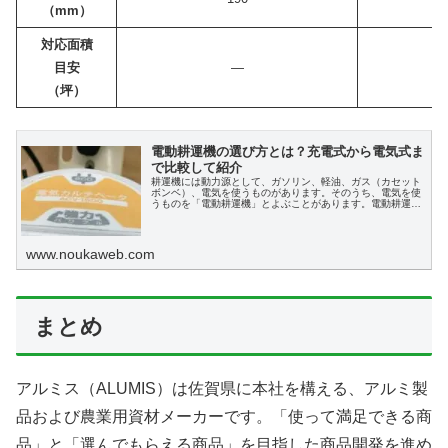
（mm）
対応面積
目安
―
（坪）
電動耕運機の選び方とは？充電式から電気式ま
で比較して紹介
耕運機には動力源として、ガソリン、軽油、ガス（カセット
ボンベ）、電気を使うものがあります。そのうち、電気を使
うものを「電動耕運機」とよぶことがあります。電動耕運機
は、燃料の入手や補給の手間がかからないこと、ボディが小
型で軽量なこと、操作がシンプルで楽に扱えることなどが特
長です。この記事では、電動耕運機について比較しながら紹
介します。
www.noukaweb.com
まとめ
アルミス（ALUMIS）は佐賀県に本社を構える、アルミ製
品および農業用資材メーカーです。「使って満足できる商
品」と「選んでもらえる商品」を目指した商品開発を進め