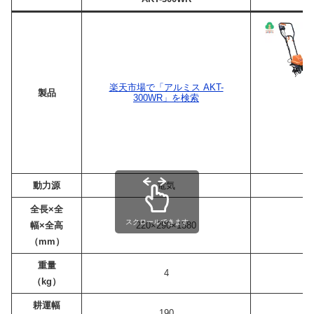
楽天市場で「アルミス AKT-
製品
300WR」を検索
動力源
電気
全長×全
スクロールできます
幅×全高
220×290×1380
2
（mm）
重量
4
（kg）
耕運幅
190