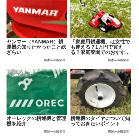
ヤンマー（YANMAR）耕
「家庭用耕運機」は女性で
運機の知りたかったこと総
も使える？1万円で買え
ざらい
る？家庭菜園でのおすすめ
は？
農家web編集部
農家web編集部
耕うん機
耕うん機
オーレックの耕運機と管理
耕運機のタイヤについて知
機を紹介
っておきたいポイント
農家web編集部
農家web編集部