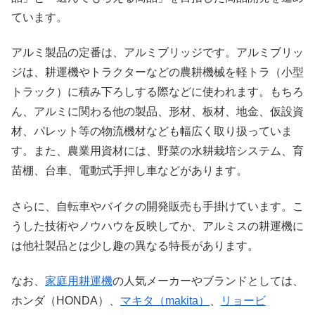
ています。
アルミ製品の定番は、アルミブリッジです。アルミブリッ
ジは、耕運機やトラクターなどの農耕機械を軽トラ（小型
トラック）に積み下ろしする際などに使われます。もちろ
ん、アルミに関わる他の製品、形材、板材、地金、仮設資
材、パレット等の物流機材なども幅広く取り扱っていま
す。また、農業用資材には、野菜の水耕栽培システム、育
苗棚、台車、電動式手押し車などがあります。
さらに、自転車やバイクの開発販売も手掛けています。こ
うした技術やノウハウを反映してか、アルミスの耕運機に
は他社製品とは少し趣の異なる特長があります。
なお、
家庭用耕運機
の人気メーカーやブランドとしては、
ホンダ（HONDA）、
マキタ（makita）
、
リョービ