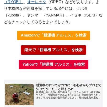
（RYOBI）
、
オーレック
（OREC）などがあります。よ
り本格的な耕運機を探している場合には、クボタ
（kubota）、ヤンマー（YANMAR）、イセキ（ISEKI）な
X
どもチェックしてみるとよいでしょう。
Facebook
Amazonで「耕運機 アルミス」を検索
はてブ
楽天で「耕運機 アルミス」を検索
LINE
Yahooで「耕運機 アルミス」を検索
LinkedIn
コピー
耕運機のすべてがココに！初心者からプロまで
知りたかったこと総まとめ
耕運機は実に奥深い農業機械です。昔からある古い農業機械
でもあり、先端技術が詰め込まれた新しい農業機械でもあり
ます。単純な構造の農業機械でもあり、複雑な改良が重ねら
れた農業機械でもあります。初心者でも知っている農業機械
でもあり、意外とプロでも知らない農業機械でもあります。
本記事では、耕運機に関する知っておきたい情報を網羅的に