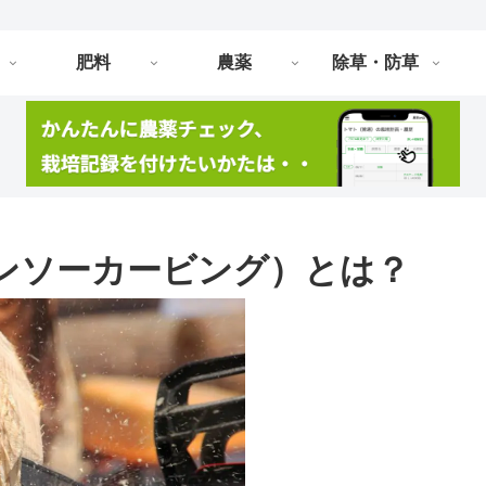
肥料
農薬
除草・防草
ンソーカービング）とは？