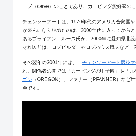
ーブ（carve）のことであり、カービング愛好家の
チェンソーアートは、1970年代のアメリカ合衆国
が盛んになり始めたのは、2000年代に入ってから
あるブライアン・ルース氏が、2000年に愛知県北
それ以前は、ログビルダーやログハウス職人など一
その翌年の2001年には、「
チェンソーアート競技大会
れ、関係者の間では「カービングの甲子園」や「元
ゴン
（OREGON）、ファナー（PFANNER）な
会です。