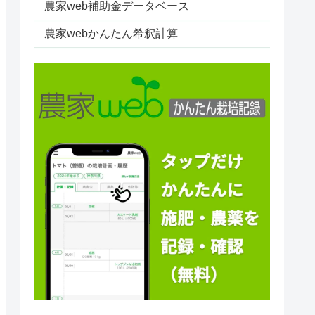
農家web補助金データベース
農家webかんたん希釈計算