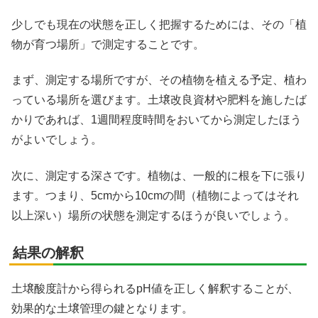
少しでも現在の状態を正しく把握するためには、その「植
物が育つ場所」で測定することです。
X
まず、測定する場所ですが、その植物を植える予定、植わ
Facebook
っている場所を選びます。土壌改良資材や肥料を施したば
かりであれば、1週間程度時間をおいてから測定したほう
はてブ
がよいでしょう。
LINE
次に、測定する深さです。植物は、一般的に根を下に張り
ます。つまり、5cmから10cmの間（植物によってはそれ
LinkedIn
以上深い）場所の状態を測定するほうが良いでしょう。
コピー
結果の解釈
土壌酸度計から得られるpH値を正しく解釈することが、
効果的な土壌管理の鍵となります。