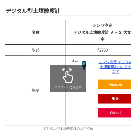
デジタル型土壌酸度計
シンワ測定
名称
デジタル土壌酸度計 Ａ－２ 大文
字
型式
72730
シンワ測定 デジタル
土壌酸度計 Ａ-２大
文字
Amazon
スクロールできます
概要
楽天
Yahoo!
デジタル型土壌酸度計のおすすめ