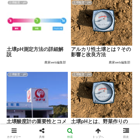
土壌酸度・pH
土壌酸度・pH
土壌pH測定方法の詳細解
アルカリ性土壌とは？その
説
影響と改良方法
農家web編集部
農家web編集部
土壌酸度・pH
土壌酸度・pH
土壌酸度計の重要性とコメ
土壌pHとは、野菜作りの
リでの選び方
基本の土作りと測定・調整
方法
カテゴリー
共有
検索
トップへ
目次
農家web編集部
農家web編集部