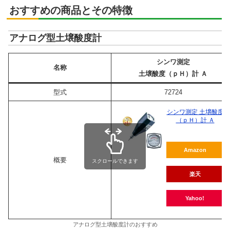
おすすめの商品とその特徴
アナログ型土壌酸度計
シンワ測定
名称
土壌酸度（ｐＨ）計 Ａ
型式
72724
シンワ測定 土壌酸度
（ｐＨ）計 Ａ
Amazon
概要
スクロールできます
楽天
Yahoo!
アナログ型土壌酸度計のおすすめ