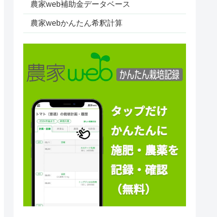
農家web補助金データベース
農家webかんたん希釈計算