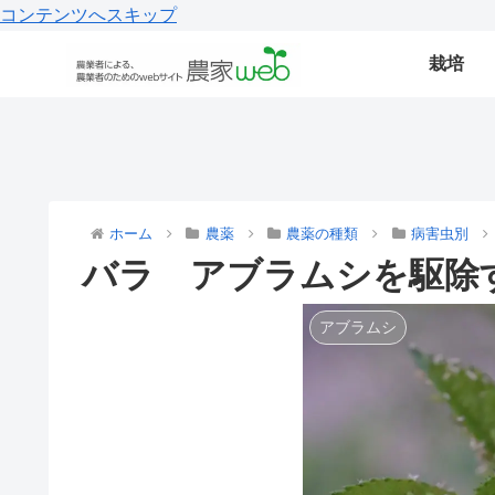
コンテンツへスキップ
栽培
ホーム
農薬
農薬の種類
病害虫別
バラ アブラムシを駆除
アブラムシ