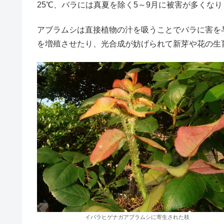
25℃、バラには真夏を除く5～9月に被害が多くな
アブラムシは直接植物の汁を吸うことでバラに害を
を増殖させたり、光合成が妨げられて新芽や花の生
イバラヒゲナガアブラムシに寄生された枝