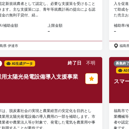
認定新規就農者として認定し、必要な支援策を受けること
入を促進
きます。主な支援策には、青年等就農計画の提出による認
て助成を
金の無利子貸付、経...
た売主お
率/補助金額
上限金額
補助率/
−
−
島県
伊達市
福島
終了日
不明
AI生成データ
募集終
A
業用太陽光発電設備導入支援事業
スマ
市は、脱炭素社会の実現と農業経営の安定化を目的とし
福島市で
農業用太陽光発電設備の導入費用の一部を補助します。市
業機械等
農業者や農業法人等が対象で、発電した電気を農業用や事
者や認定
に利用することが要件です。
象です。