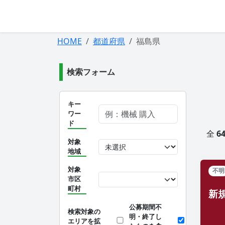
HOME
都道府県
福島県
検索フォーム
キー
ワー
ド
全
6
対象
地域
対象
不明
市区
町村
新
公募期間不
検索対象の
明・終了し
エリアを拡