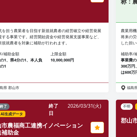
称：
代を担う農業者を目指す新規就農者の経営確立や経営発展
農業用機
援する事業です。経営開始資金や経営発展支援事業など、
将来の労
新規就農者を対象に補助が行われます。
した担い
率/補助金額
上限金額
補助率/
分の1、県4分の1、本人負
10,000,000円
事業費の
の1
300万
は600万
島県
郡山市
福島
終了
2026/03/31(火)
終了
不明
日
AI生成データ
郡山
山市農福商工連携イノベーション
進補助金