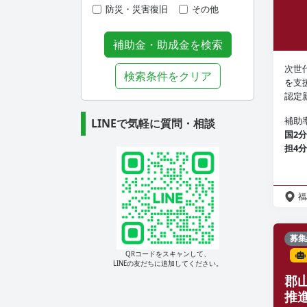
防災・災害復旧
その他
補助金・助成金を検索
次世
検索条件をクリア
を支
認定
補助
LINEで気軽に質問・相談
国2
担4分
福
募集
QRコードをスキャンして、
LINEの友だちに追加してください。
郡
推