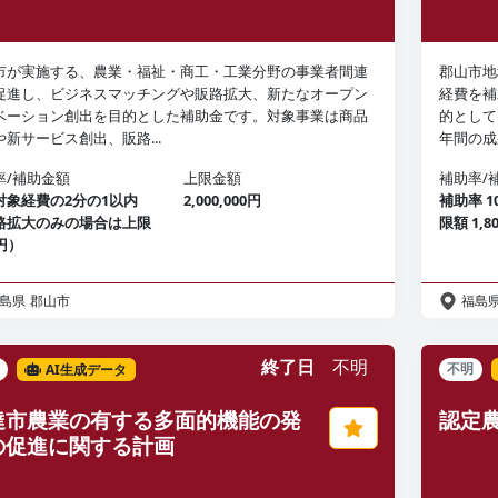
市が実施する、農業・福祉・商工・工業分野の事業者間連
郡山市地
促進し、ビジネスマッチングや販路拡大、新たなオープン
経費を補
ベーション創出を目的とした補助金です。対象事業は商品
的として
や新サービス創出、販路...
年間の成
率/補助金額
上限金額
補助率/
対象経費の2分の1以内
2,000,000円
補助率 
路拡大のみの場合は上限
限額 1,
円）
島県
郡山市
福島
終了日
不明
AI生成データ
不明
達市農業の有する多面的機能の発
認定
の促進に関する計画