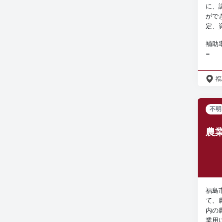
に、
がで
定、資
補助
−
福
不明
農
福島
て、
内の
業用