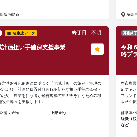
島県
福島市
福島
終了日
不明
AI生成データ
募集終
域計画担い手確保支援事業
令和
略プ
経営基盤強化促進法に基づく「地域計画」の策定・実現の
本市農業
化および、計画に位置付けられる新たな担い手等の確保・
応するた
のため、農業を担う者が経営規模の拡大等を行うための機
ブランド
施設の導入を支援します...
販路の拡
率/補助金額
上限金額
補助率/
−
経費（税
など