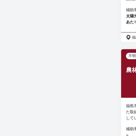
補助
太陽
あた
福
不明
農
福島
た取
して
補助
−