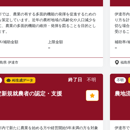
市では、農業の有する多面的機能の発揮を促進するための
伊達市内
を策定しています。近年の農村地域の高齢化や人口減少を
り方を計
に、農業の多面的機能の維持・発揮を図ることを目的とし
切な場合
ます。
受けるこ
率/補助金額
上限金額
補助率/
−
−
島県
伊達市
福島
終了日
不明
AI生成データ
不明
定新規就農者の認定・支援
農地
市内で新たに農業を始める方や経営開始5年未満の方を対象
伊達市で