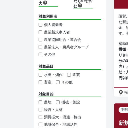
たものを含
大
む
須賀
対象利用者
た新
個人農業者
金、
農業新規参入者
す。
農業協同組合・連合会
補助
農業法人・農業者グループ
機械
その他
りき
分の
対象品目
内）
助：
水田・畑作
園芸
円以
畜産
その他
福
対象目的
農地
機械・施設
経営・人材
不明
消費拡大・流通・輸出
新
地域保全・地域活性