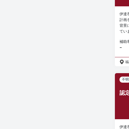
伊達
計画
背景
てい
補助
−
福
不明
認
伊達