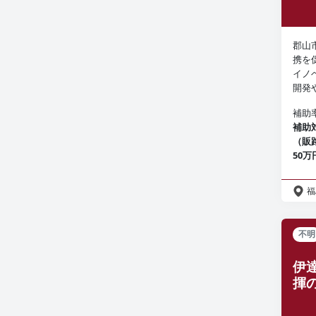
郡山
携を
イノ
開発
補助
補助
（販
50万
福
不明
伊
揮