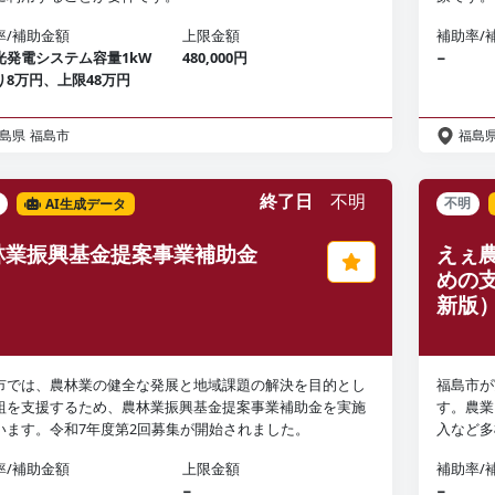
率/補助金額
上限金額
補助率/
光発電システム容量1kW
480,000円
−
り8万円、上限48万円
島県
福島市
福島
終了日
不明
AI生成データ
不明
林業振興基金提案事業補助金
えぇ
めの
新版
市では、農林業の健全な発展と地域課題の解決を目的とし
福島市が
組を支援するため、農林業振興基金提案事業補助金を実施
す。農業
います。令和7年度第2回募集が開始されました。
入など多
率/補助金額
上限金額
補助率/
−
−