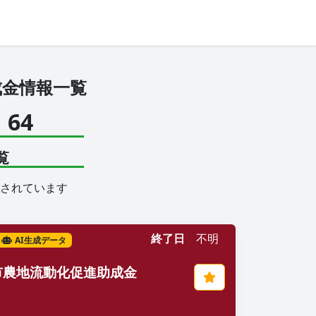
成金情報一覧
64
覧
されています
終了日
不明
AI生成データ
市農地流動化促進助成金