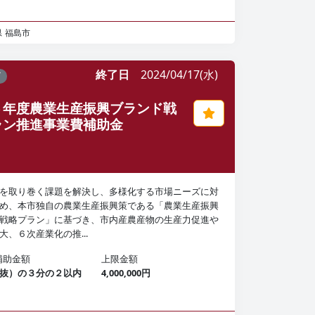
県
福島市
終了日
2024/04/17(水)
了
６年度農業生産振興ブランド戦
ラン推進事業費補助金
を取り巻く課題を解決し、多様化する市場ニーズに対
め、本市独自の農業生産振興策である「農業生産振興
戦略プラン」に基づき、市内産農産物の生産力促進や
大、６次産業化の推...
補助金額
上限金額
抜）の３分の２以内
4,000,000円