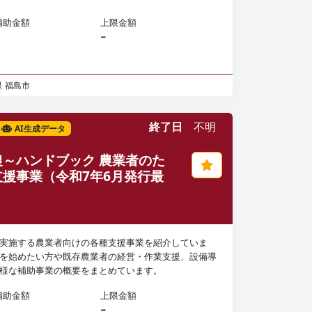
補助金額
上限金額
−
県
福島市
終了日
不明
AI生成データ
農～ハンドブック 農業者のた
支援事業（令和7年6月発行最
）
実施する農業者向けの各種支援事業を紹介していま
を始めたい方や既存農業者の経営・作業支援、設備導
様な補助事業の概要をまとめています。
補助金額
上限金額
−