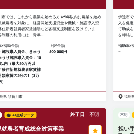
川市では、これから農業を始める方や5年以内に農業を始め
伊達市で
規就農者を対象に、経営開始支援資金や機械・施設導入資
入を促進
移住新規就農者家賃補助など各種支援制度を設けていま
て助成を
各制度の利用には、青年...
を締結し
率/補助金額
上限金額
補助率/
・施設導入資金、きゅう
500,000円
−
ゅうり施設導入資金：10
3以内（最大50万円以
／移住新規就農者家賃補
月額家賃の2分の1（3万
内）
島県
須賀川市
福島
終了日
不明
AI生成データ
不明
規就農者育成総合対策事業
担い