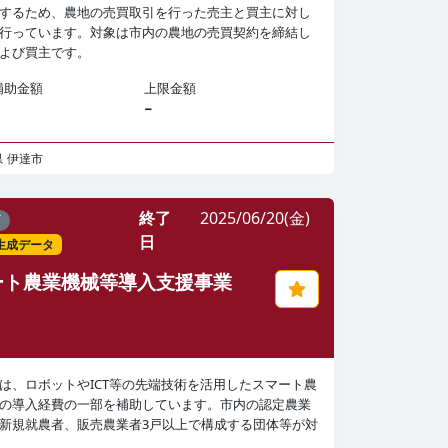
するため、農地の売買取引を行った売主と買主に対し
行っています。対象は市内の農地の売買契約を締結し
よび買主です。
補助金額
上限金額
−
県
伊達市
終了
2025/06/20(金)
了
日
I生成データ
ート農業機械等導入支援事業
は、ロボットやICT等の先端技術を活用したスマート農
の導入経費の一部を補助しています。市内の認定農業
新規就農者、販売農業者3戸以上で構成する団体等が対