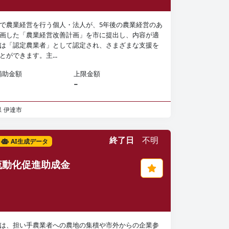
で農業経営を行う個人・法人が、5年後の農業経営のあ
画した「農業経営改善計画」を市に提出し、内容が適
は「認定農業者」として認定され、さまざまな支援を
とができます。主...
補助金額
上限金額
−
県
伊達市
終了日
不明
AI生成データ
流動化促進助成金
は、担い手農業者への農地の集積や市外からの企業参