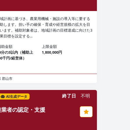
域計画に基づき、農業用機械・施設の導入等に要する
助します。担い手の確保・育成や経営規模の拡大を目
います。補助対象者は、地域計画の目標達成に向けた3
果目標を設定する...
補助金額
上限金額
10分の3以内（補助上
1,800,000円
800千円/経営体）
県
郡山市
終了日
不明
AI生成データ
農業者の認定・支援