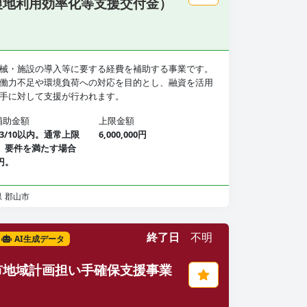
農地利用効率化等支援交付金）
械・施設の導入等に要する経費を補助する事業です。
働力不足や環境負荷への対応を目的とし、融資を活用
手に対して支援が行われます。
補助金額
上限金額
3/10以内。通常上限
6,000,000円
円、要件を満たす場合
円。
県
郡山市
終了日
不明
AI生成データ
市地域計画担い手確保支援事業