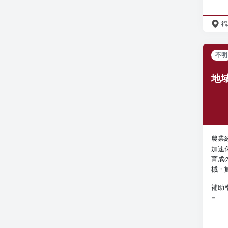
福
不明
地
農業
加速
育成
械・
補助
−