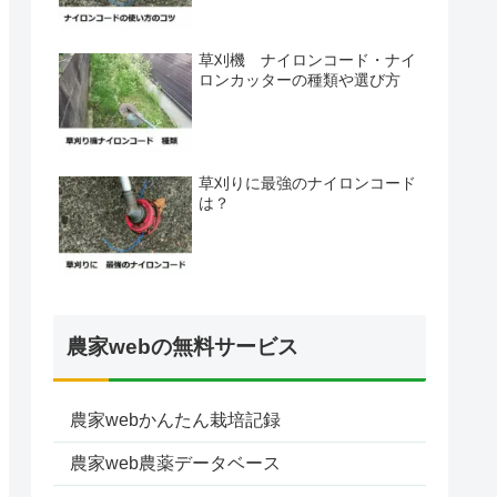
草刈機 ナイロンコード・ナイ
ロンカッターの種類や選び方
草刈りに最強のナイロンコード
は？
農家webの無料サービス
農家webかんたん栽培記録
農家web農薬データベース