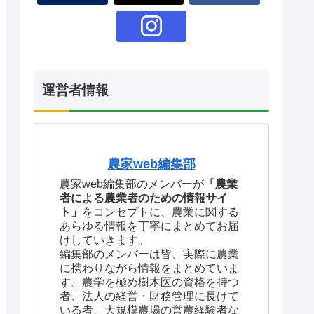
運営者情報
農家web編集部
農家web編集部のメンバーが
「農業
者による農業者のための情報サイ
ト」
をコンセプトに、農業に関する
あらゆる情報を丁寧にまとめてお届
けしていきます。
編集部のメンバーは皆、実際に農業
に携わりながら情報をまとめていま
す。農学を極め樹木医の資格を持つ
者、法人の経営・財務管理に長けて
いる者、大規模農場の営農経験者な