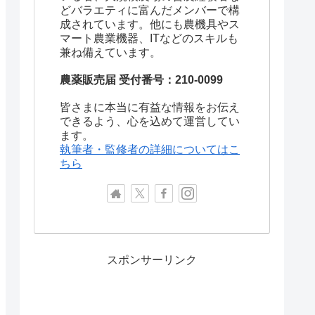
どバラエティに富んだメンバーで構
成されています。他にも農機具やス
マート農業機器、ITなどのスキルも
兼ね備えています。
農薬販売届 受付番号：210-0099
皆さまに本当に有益な情報をお伝え
できるよう、心を込めて運営してい
ます。
執筆者・監修者の詳細についてはこ
ちら
スポンサーリンク