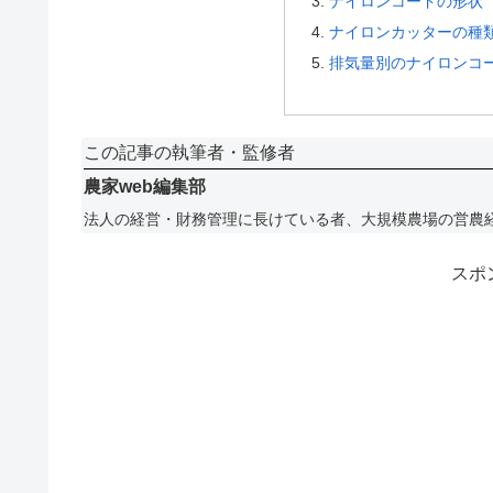
ナイロンコードの形状
ナイロンカッターの種
排気量別のナイロンコ
この記事の執筆者・監修者
農家web編集部
法人の経営・財務管理に長けている者、大規模農場の営農
スポ