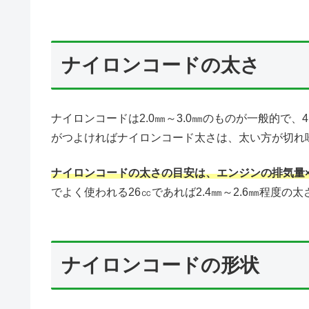
ナイロンコードの太さ
ナイロンコードは2.0㎜～3.0㎜のものが一般的で、
がつよければナイロンコード太さは、太い方が切れ
ナイロンコードの太さの目安は、エンジンの排気量×0
でよく使われる26㏄であれば2.4㎜～2.6㎜程度の
ナイロンコードの形状