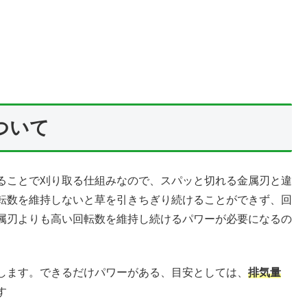
ついて
ることで刈り取る仕組みなので、スパッと切れる金属刃と違
転数を維持しないと草を引きちぎり続けることができず、回
属刃よりも高い回転数を維持し続けるパワーが必要になるの
します。できるだけパワーがある、目安としては、
排気量
す