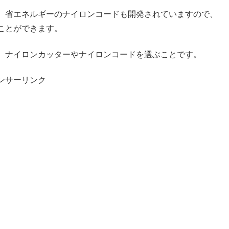
、省エネルギーのナイロンコードも開発されていますので、
ことができます。
、ナイロンカッターやナイロンコードを選ぶことです。
ンサーリンク