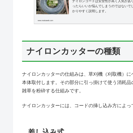
ナイロンコードは安全性が高く人気があ
ったらいいか悩んでしまうのではないで
かりやすく説明します。
www.noukaweb.com
ナイロンカッターの種類
ナイロンカッターの仕組みは、草刈機（刈取機）に
本体取付します。その部分に引っ掛けて使う消耗品
雑草を粉砕する仕組みです。
ナイロンカッターには、コードの挿し込み方によっ
差し込み式