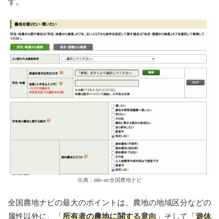
す。
X
Facebook
はてブ
LINE
LinkedIn
コピー
出典：alis-ac全国農地ナビ
全国農地ナビの最大のポイントは、農地の地域区分などの
属性以外に、「
所有者の農地に関する意向
」そして「
遊休