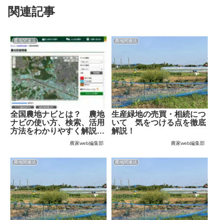
関連記事
農地関連法
農地関連法
全国農地ナビとは？ 農地
生産緑地の売買・相続につ
ナビの使い方、検索、活用
いて 気をつける点を徹底
方法をわかりやすく解説し
解説！
ます！
農家web編集部
農家web編集部
農地関連法
農地関連法