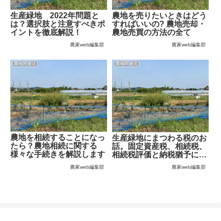
農地を売りたいときはどう
生産緑地 2022年問題と
すればいいの? 農地売却・
は？選択肢と注意すべきポ
農地売買の方法の全て
イントを徹底解説！
農家web編集部
農家web編集部
農地関連法
農地関連法
農地を相続することになっ
生産緑地にまつわる税のお
たら？農地相続に関する
話。固定資産税、相続税、
様々な手続きを解説します
相続税評価と納税猶予につ
いて徹底解説！
農家web編集部
農家web編集部