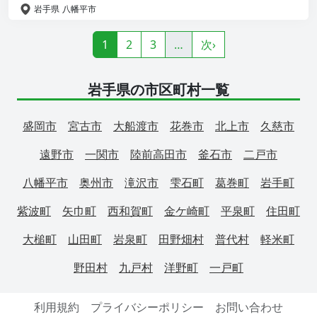
岩手県
八幡平市
1
2
3
…
次›
岩手県の市区町村一覧
盛岡市
宮古市
大船渡市
花巻市
北上市
久慈市
遠野市
一関市
陸前高田市
釜石市
二戸市
八幡平市
奥州市
滝沢市
雫石町
葛巻町
岩手町
紫波町
矢巾町
西和賀町
金ケ崎町
平泉町
住田町
大槌町
山田町
岩泉町
田野畑村
普代村
軽米町
野田村
九戸村
洋野町
一戸町
利用規約
プライバシーポリシー
お問い合わせ