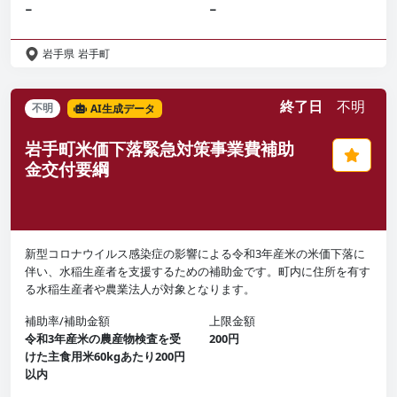
−
−
岩手県
岩手町
終了日
不明
不明
AI生成データ
岩手町米価下落緊急対策事業費補助
金交付要綱
新型コロナウイルス感染症の影響による令和3年産米の米価下落に
伴い、水稲生産者を支援するための補助金です。町内に住所を有す
る水稲生産者や農業法人が対象となります。
補助率/補助金額
上限金額
令和3年産米の農産物検査を受
200円
けた主食用米60kgあたり200円
以内