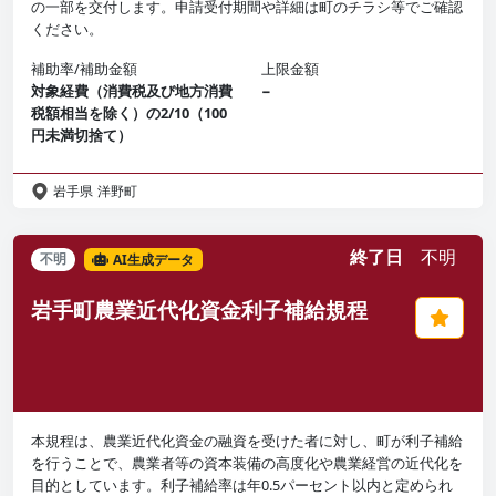
の一部を交付します。申請受付期間や詳細は町のチラシ等でご確認
ください。
補助率/補助金額
上限金額
対象経費（消費税及び地方消費
−
税額相当を除く）の2/10（100
円未満切捨て）
岩手県
洋野町
終了日
不明
不明
AI生成データ
岩手町農業近代化資金利子補給規程
本規程は、農業近代化資金の融資を受けた者に対し、町が利子補給
を行うことで、農業者等の資本装備の高度化や農業経営の近代化を
目的としています。利子補給率は年0.5パーセント以内と定められ