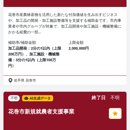
花巻市産農林産物を活用した新たな付加価値を生み出すビジネス
や、加工品の開発・加工施設整備等を支援する補助金です。市内事
業者や市内グループが対象で、加工品開発や加工施設・機械整備に
かかる経費の一部...
補助率/補助金額
上限金額
加工品開発：2分の1以内（上限
2,000,000円
200万円）、加工施設・機械整
備：3分の1以内（上限100万
円）
岩手県
花巻市
終了日
不明
不明
AI生成データ
花巻市新規就農者支援事業