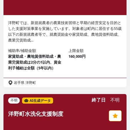
洋野町では、新規就農者の農業技術習得と早期の経営安定を目的と
した支援対策事業を実施しています。対象者は町内に居住する55歳
以下の新規就農者等で、就農奨励金や家賃助成、農地賃借料助成、
農業労賃助成...
補助率/補助金額
上限金額
家賃助成・農地賃借料助成・農
160,000円
業労賃助成は2分の1以内、資金
利子補給は全額（5年以内）
岩手県
洋野町
終了日
不明
不明
AI生成データ
洋野町水洗化支援制度