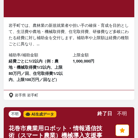
岩手町では、農林業の新規就業者や担い手の確保・育成を目的とし
て、生活費や農地・機械取得費、住宅取得費、研修費など多岐にわ
たる経費に対し補助金を交付します。補助率や上限額は経費の種類
ごとに異なり、...
補助率/補助金額
上限金額
経費ごとに1/2以内（例：農
1,000,000円
地・機械取得費1/2以内、上限
80万円／回、住宅取得費1/2以
内、上限100万円／回など）
岩手県
岩手町
終了日
不明
不明
AI生成データ
花巻市農業用ロボット・情報通信技
術（スマート農業）機械導入支援事