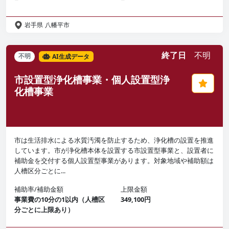
岩手県
八幡平市
終了日
不明
不明
AI生成データ
市設置型浄化槽事業・個人設置型浄
化槽事業
市は生活排水による水質汚濁を防止するため、浄化槽の設置を推進
しています。市が浄化槽本体を設置する市設置型事業と、設置者に
補助金を交付する個人設置型事業があります。対象地域や補助額は
人槽区分ごとに...
補助率/補助金額
上限金額
事業費の10分の1以内（人槽区
349,100円
分ごとに上限あり）