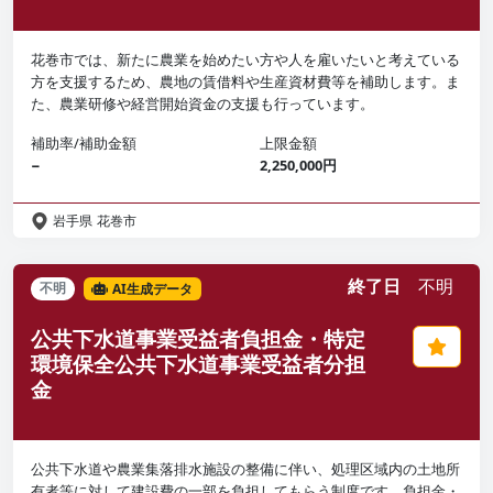
花巻市では、新たに農業を始めたい方や人を雇いたいと考えている
方を支援するため、農地の賃借料や生産資材費等を補助します。ま
た、農業研修や経営開始資金の支援も行っています。
補助率/補助金額
上限金額
−
2,250,000円
岩手県
花巻市
終了日
不明
不明
AI生成データ
公共下水道事業受益者負担金・特定
環境保全公共下水道事業受益者分担
金
公共下水道や農業集落排水施設の整備に伴い、処理区域内の土地所
有者等に対して建設費の一部を負担してもらう制度です。負担金・