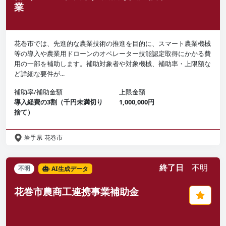
業
花巻市では、先進的な農業技術の推進を目的に、スマート農業機械
等の導入や農業用ドローンのオペレーター技能認定取得にかかる費
用の一部を補助します。補助対象者や対象機械、補助率・上限額な
ど詳細な要件が...
補助率/補助金額
上限金額
導入経費の3割（千円未満切り
1,000,000円
捨て）
岩手県
花巻市
終了日
不明
不明
AI生成データ
花巻市農商工連携事業補助金