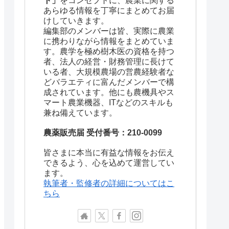
ト」
をコンセプトに、農業に関する
あらゆる情報を丁寧にまとめてお届
けしていきます。
編集部のメンバーは皆、実際に農業
に携わりながら情報をまとめていま
す。農学を極め樹木医の資格を持つ
者、法人の経営・財務管理に長けて
いる者、大規模農場の営農経験者な
どバラエティに富んだメンバーで構
成されています。他にも農機具やス
マート農業機器、ITなどのスキルも
兼ね備えています。
長所
農薬販売届 受付番号：210-0099
・精度
皆さまに本当に有益な情報をお伝え
がわか
低価格
塩分に
できるよう、心を込めて運営してい
ます。
・セン
執筆者・監修者の詳細についてはこ
ちら
・土壌別の校正で正確（2～3％）で
・土壌
家など、
ある
下がる