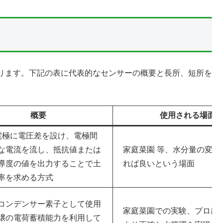
ります。下記の表に代表的なセンサーの概要と長所、短所を
概要
使用される場面
電極に電圧差を設け、電極間
な電流を流し、抵抗値または
家庭菜園 等、水分量の変化
導度の値を出力することで土
れば良いという場面
率を求める方式
コンデンサー素子として使用
家庭菜園での実験、プロ農
壌の電荷蓄積能力を利用して