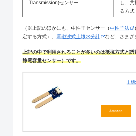
Transmission)センサー
し、共
る方式
（※上記のほかにも、中性子センサー（
中性子法
定する方式）、
電磁波式土壌水分計
など、さまざ
上記の中で利用されることが多いのは抵抗方式と誘電
静電容量センサー）です。
土壌
Amazon