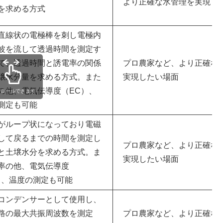
より正確な水管理を実現し
を求める方式
直線状の電極棒を刺し電極内
波を流して透過時間を測定す
で、透過時間と誘電率の関係
プロ農家など、より正確な
壌水分量を求める方式。また
実現したい場面
の他、電気伝導度（EC）、
クロールできます
測定も可能
がループ状になっており電磁
して戻るまでの時間を測定し
プロ農家など、より正確な
と土壌水分を求める方式。ま
実現したい場面
率の他、電気伝導度
）、温度の測定も可能
コンデンサーとして使用し、
路の最大共振周波数を測定
プロ農家など、より正確な