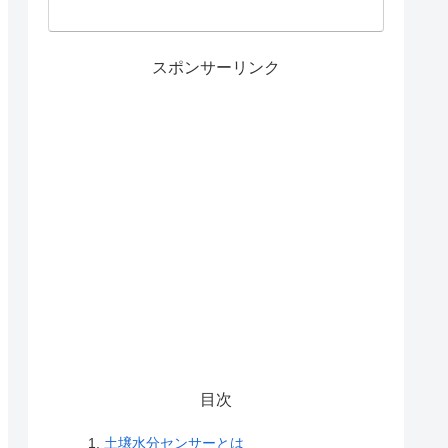
たい場面
・消費電力が少ない
・モノ
・比較的安価
ものが
スポンサーリンク
・土壌別の校正で正確（2～3％）で
・設置
水管理を
ある
・塩分
・信号が消えるまで塩分の影響を受
・消費
けにくい
・土壌別の校正で正確（2～3％）で
・設置
水管理を
ある
・塩分
・信号が消えるまで塩分の影響を受
・消費
けにくい
目次
水管理を
−
−
土壌水分センサーとは