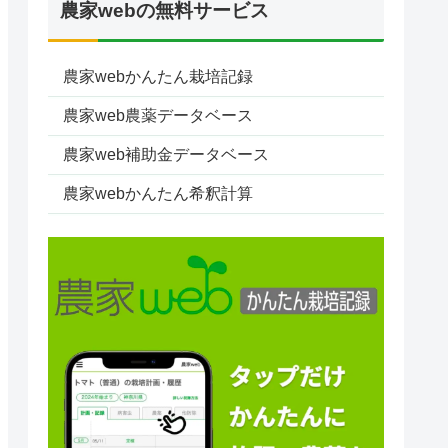
農家webの無料サービス
農家webかんたん栽培記録
農家web農薬データベース
農家web補助金データベース
農家webかんたん希釈計算