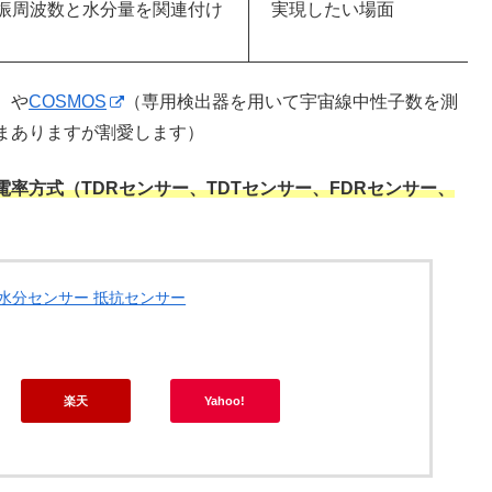
振周波数と水分量を関連付け
実現したい場面
）や
COSMOS
（専用検出器を用いて宇宙線中性子数を測
まありますが割愛します）
率方式（TDRセンサー、TDTセンサー、FDRセンサー、
水分センサー 抵抗センサー
楽天
Yahoo!