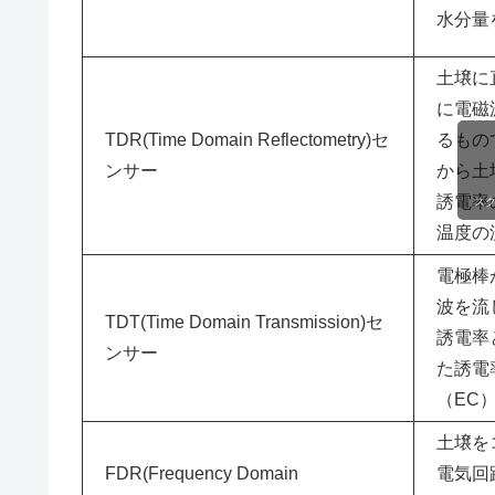
水分量
土壌に
に電磁
TDR(Time Domain Reflectometry)セ
るもの
ンサー
から土
誘電率
ス
温度の
電極棒
波を流
TDT(Time Domain Transmission)セ
誘電率
ンサー
た誘電
（EC
土壌を
FDR(Frequency Domain
電気回