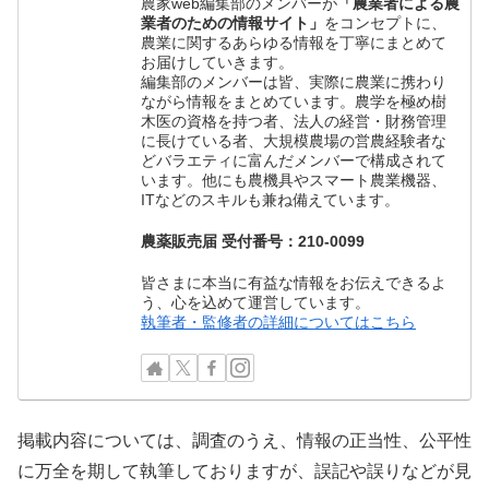
農家web編集部のメンバーが
「農業者による農
業者のための情報サイト」
をコンセプトに、
農業に関するあらゆる情報を丁寧にまとめて
お届けしていきます。
編集部のメンバーは皆、実際に農業に携わり
ながら情報をまとめています。農学を極め樹
木医の資格を持つ者、法人の経営・財務管理
に長けている者、大規模農場の営農経験者な
どバラエティに富んだメンバーで構成されて
います。他にも農機具やスマート農業機器、
ITなどのスキルも兼ね備えています。
農薬販売届 受付番号：210-0099
皆さまに本当に有益な情報をお伝えできるよ
う、心を込めて運営しています。
執筆者・監修者の詳細についてはこちら
掲載内容については、調査のうえ、情報の正当性、公平性
に万全を期して執筆しておりますが、誤記や誤りなどが見